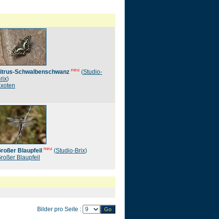
neu
itrus-Schwalbenschwanz
(
Studio-
rix
)
xoten
neu
roßer Blaupfeil
(
Studio-Brix
)
roßer Blaupfeil
Bilder pro Seite :