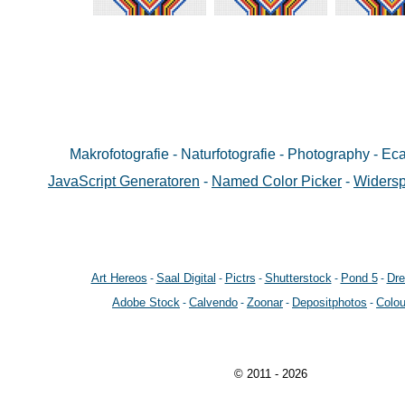
Makrofotografie - Naturfotografie - Photography - Ec
JavaScript Generatoren
-
Named Color Picker
-
Widers
Art Hereos
Saal Digital
Pictrs
Shutterstock
Pond 5
Dr
-
-
-
-
-
Adobe Stock
Calvendo
Zoonar
Depositphotos
Colo
-
-
-
-
© 2011 - 2026