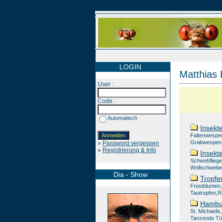
LOGIN
Matthias 
User :
Code :
Automatisch
Insekte
Faltenwespen
Grabwespen
»
Password vergessen
»
Registrierung & Info
Insekte
Schwebfliegen
Wollschweber
Dia - Show
Tropfe
Frostblumen,
Tautropfen,
Hambur
St. Michaeli
Tanzende Tür