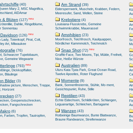
ahrtschiffe
Am Strand
(40)
(39)
 Queen Mary 2, MSC Magnifica,
Eidersperrwerk, Muscheln, Krabben, Federn,
Kü
utschland, AIDAmar
Meeresufer, Sand, Wellen, Steine
Au
neu
 & Blüten
Krebstiere
(127)
(4)
ötenlilie, Dahlie, Ringelblume,
Louisiana-Flusskrebs, Gemeine
An
er Sonnentau
Schwimmkrabbe, Mauerassel
Fe
neu
Amphibien
 Davidson
(23)
(126)
Moorfrosch, Teichfrosch, Kaulquappen,
n Lady, Totenkopf, Pirat, Colt,
Sc
Nördlicher Kammmolch, Teichmolch
ley Art, Milwaukee
Ma
neu
otografie
Snap Shot
(76)
(72)
tel, Schwarzer Tupelobaum,
Graffiti-Face, Two Moons, Tipi, Mülde, Freiheit,
Go
rke, Gemeine Wegwarte
Nixe, Heiße Würste
Sc
neu
Australien
terlinge
(89)
(793)
Uluru Kata Tjuta Park, Great Ocean Road,
ißlinge, Dickkopffalter,
An
Twelve Apostles, Roter Flughund
n, Bläulinge
Ca
Momente
en Bilder
(9)
(3)
Bank, Sonnenfinsternis, Stühle, Mo·ment,
 Shadow picture, Menschen, Treppe,
Ai
Gesichtspunkt, Ruhe, Stille
 Horizont
Hi
Reptilien
hrecken
(43)
(27)
Echte Eidechsen, Schildkröten, Schlangen,
ecken, Gespenstschrecken,
Fi
Leguanartige, Schleichen, Bartagame
ecken, Fangschrecken
Au
Wanzen
Makro
(43)
(6)
Rotbeinige Baumwanze, Bunte Blattwanze,
en, Farben, Tropfen, Tautropfen,
Bu
Braune Randwanze, Streifenwanze
But