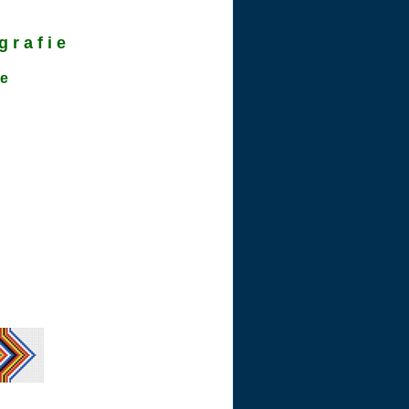
 r a f i e
 e