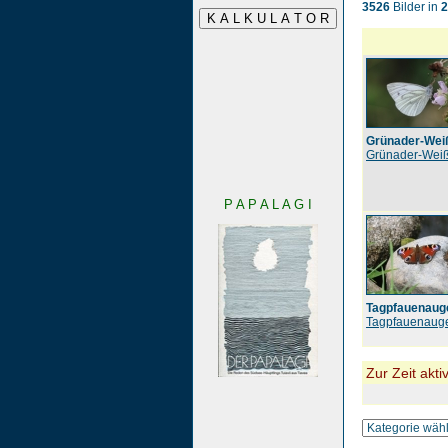
3526
Bilder in
2
Grünader-Weiß
Grünader-Weiß
P A P A L A G I
Tagpfauenaug
Tagpfauenaug
Zur Zeit akti