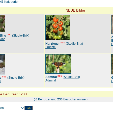
43
Kategorien.
NEUE Bilder
neu
ling
(
Studio-Brix
)
Z
ling
B
neu
Harzfeuer
(
Studio-Brix
)
E
Früchte
neu
neu
Admiral
(
Studio-Brix
)
e
(
Studio-Brix
)
G
Admiral
e
G
ve Benutzer : 230
(
0
Benutzer und
230
Besucher online )