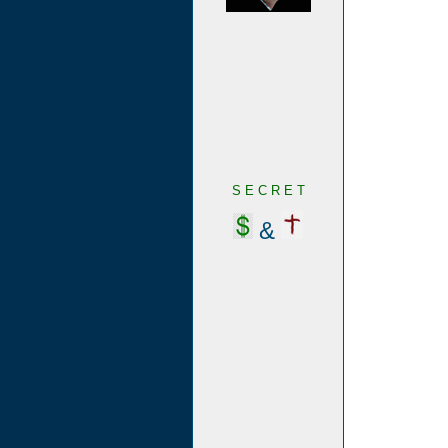
S E C R E T
&