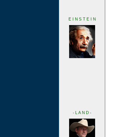
E I N S T E I N
- L A N D -