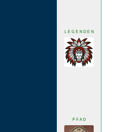
L E G E N D E N
P F A D