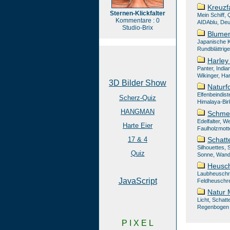
Kreuzf
Sternen-Klickfalter
Mein Schiff,
Kommentare : 0
AIDAblu, De
Studio-Brix
Blumen
Japanische Kr
Rundblättrig
Harley
Panter, India
Wikinger, Har
3D Bilder Show
Naturf
Elfenbeindis
Scherz-Quiz
Himalaya-Bi
HANGMAN
Schmet
Edelfalter, We
Harte Eier
Faulholzmotte
17 & 4
Schatt
Silhouettes,
Quiz
Sonne, Wand,
Heusc
Laubheuschr
JavaScript
Feldheuschr
Natur 
Licht, Schatt
Regenbogen
P I X E L