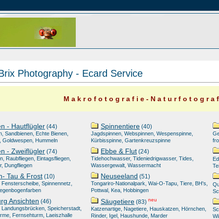
Brix Photography - Ecard Service
M a k r o f o t o g r a f i e - N a t u r f o t o g r a f
n - Hautflügler
Spinnentiere
(44)
(40)
, Sandbienen, Echte Bienen,
Jagdspinnen, Webspinnen, Wespenspinne,
Ge
, Goldwespen, Hummeln
Kürbisspinne, Gartenkreuzspinne
fr
n - Zweiflügler
Ebbe & Flut
(74)
(24)
, Raubfliegen, Eintagsfliegen,
Tidehochwasser, Tideniedrigwasser, Tides,
Ed
, Dungfliegen
Wassergewalt, Wassermacht
Te
n- Tau & Frost
Neuseeland
(10)
(51)
 Fensterscheibe, Spinnennetz,
Tongariro-Nationalpark, Wai-O-Tapu, Tiere, BH's,
Qu
Regenbogenfarben
Pottwal, Kea, Hobbingen
Sc
g Ansichten
neu
Säugetiere
(46)
(83)
s, Landungsbrücken, Speicherstadt,
Katzenartige, Nagetiere, Hauskatzen, Hörnchen,
Sc
me, Fernsehturm, Laeiszhalle
Rinder, Igel, Haushunde, Marder
Wi