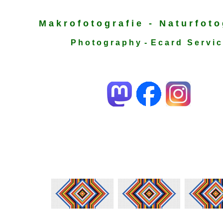
M a k r o f o t o g r a f i e - N a t u r f o t o g
P h o t o g r a p h y - E c a r d S e r v i c