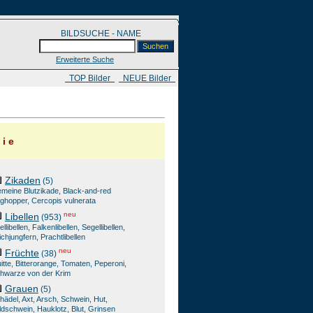
BILDSUCHE - NAME
Erweiterte Suche
​ TOP Bilder
NEUE Bilder
 i e
Zikaden
(5)
meine Blutzikade, Black-and-red
oghopper, Cercopis vulnerata
neu
Libellen
(953)
ellibellen, Falkenlibellen, Segellibellen,
ichjungfern, Prachtlibellen
neu
Früchte
(38)
itte, Bitterorange, Tomaten, Peperoni,
hwarze von der Krim
Grauen
(5)
hädel, Axt, Arsch, Schwein, Hut,
ldschwein, Hauklotz, Blut, Grinsen