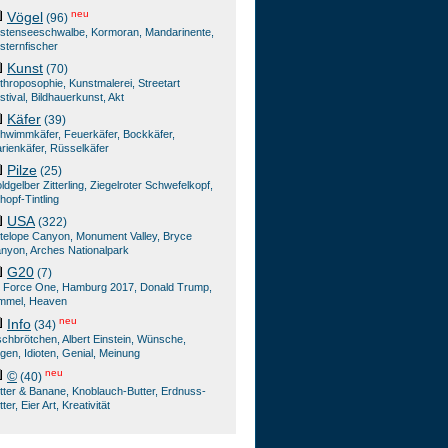
neu
Vögel
(96)
stenseeschwalbe, Kormoran, Mandarinente,
sternfischer
Kunst
(70)
throposophie, Kunstmalerei, Streetart
stival, Bildhauerkunst, Akt
Käfer
(39)
hwimmkäfer, Feuerkäfer, Bockkäfer,
rienkäfer, Rüsselkäfer
Pilze
(25)
ldgelber Zitterling, Ziegelroter Schwefelkopf,
hopf-Tintling
USA
(322)
telope Canyon, Monument Valley, Bryce
nyon, Arches Nationalpark
G20
(7)
r Force One, Hamburg 2017, Donald Trump,
mmel, Heaven
neu
Info
(34)
schbrötchen, Albert Einstein, Wünsche,
gen, Idioten, Genial, Meinung
neu
©
(40)
tter & Banane, Knoblauch-Butter, Erdnuss-
ter, Eier Art, Kreativität