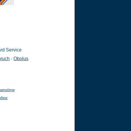
ard Service
pruch
-
Obolus
eamstime
urbox