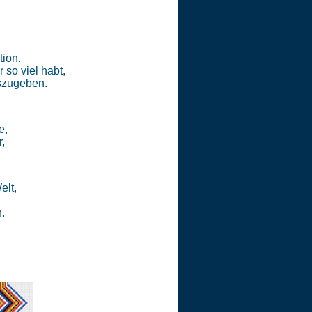
tion.
 so viel habt,
uszugeben.
e,
,
elt,
n.