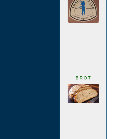
B R O T