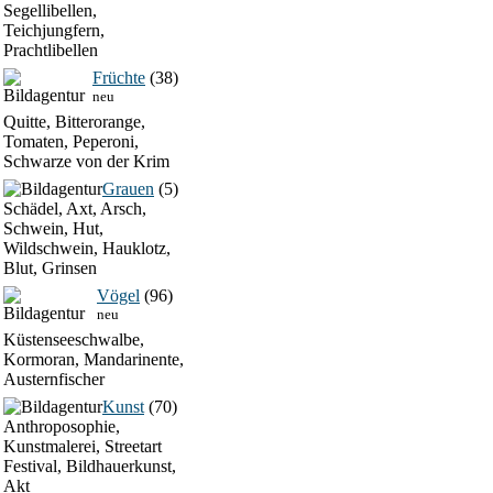
Segellibellen,
Teichjungfern,
Prachtlibellen
Früchte
(38)
neu
Quitte, Bitterorange,
Tomaten, Peperoni,
Schwarze von der Krim
Grauen
(5)
Schädel, Axt, Arsch,
Schwein, Hut,
Wildschwein, Hauklotz,
Blut, Grinsen
Vögel
(96)
neu
Küstenseeschwalbe,
Kormoran, Mandarinente,
Austernfischer
Kunst
(70)
Anthroposophie,
Kunstmalerei, Streetart
Festival, Bildhauerkunst,
Akt