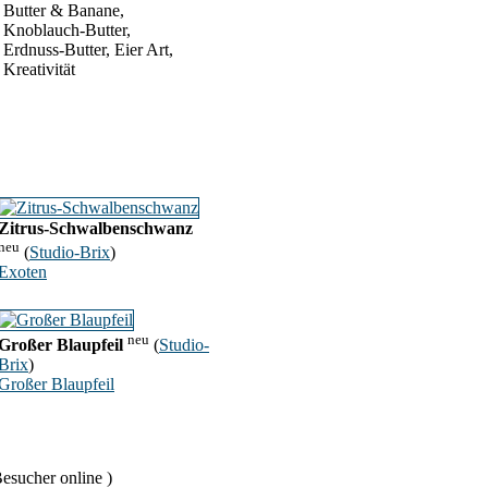
Butter & Banane,
Knoblauch-Butter,
Erdnuss-Butter, Eier Art,
Kreativität
Zitrus-Schwalbenschwanz
neu
(
Studio-Brix
)
Exoten
neu
Großer Blaupfeil
(
Studio-
Brix
)
Großer Blaupfeil
esucher online )