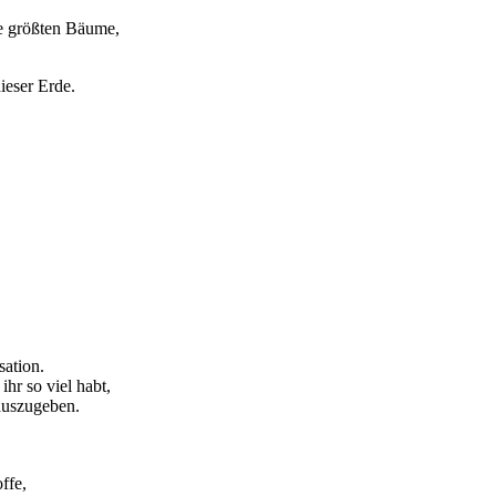
ie größten Bäume,
ieser Erde.
sation.
hr so viel habt,
 auszugeben.
ffe,