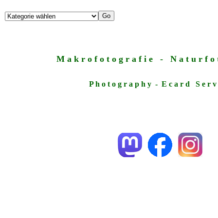
M a k r o f o t o g r a f i e - N a t u r f o t
P h o t o g r a p h y - E c a r d S e r v 