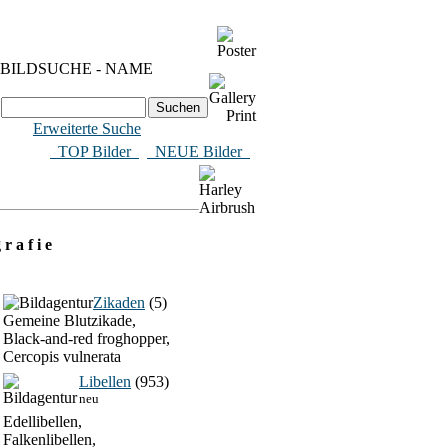
BILDSUCHE - NAME
Erweiterte Suche
​ TOP Bilder
NEUE Bilder
 r a f i e
Zikaden
(5)
Gemeine Blutzikade,
Black-and-red froghopper,
Cercopis vulnerata
Libellen
(953)
neu
Edellibellen,
Falkenlibellen,