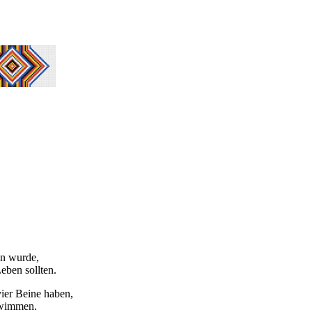
en wurde,
eben sollten.
ier Beine haben,
chwimmen.