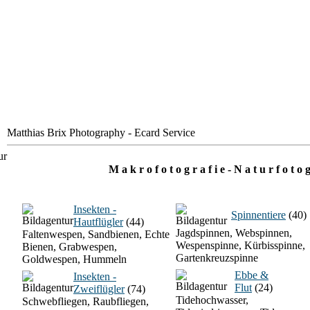
Matthias Brix Photography - Ecard Service
M a k r o f o t o g r a f i e - N a t u r f o t o g
Insekten -
Spinnentiere
(40)
Hautflügler
(44)
Jagdspinnen, Webspinnen,
Faltenwespen, Sandbienen, Echte
Wespenspinne, Kürbisspinne,
Bienen, Grabwespen,
Gartenkreuzspinne
Goldwespen, Hummeln
Ebbe &
Insekten -
Flut
(24)
Zweiflügler
(74)
Tidehochwasser,
Schwebfliegen, Raubfliegen,