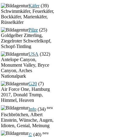
Käfer
(39)
Schwimmkäfer, Feuerkäfer,
Bockkäfer, Marienkäfer,
Rüsselkäfer
Pilze
(25)
Goldgelber Zitterling,
Ziegelroter Schwefelkopf,
Schopf-Tintling
USA
(322)
Antelope Canyon,
Monument Valley, Bryce
Canyon, Arches
Nationalpark
G20
(7)
Air Force One, Hamburg
2017, Donald Trump,
Himmel, Heaven
neu
Info
(34)
Fischbrötchen, Albert
Einstein, Wünsche, Augen,
Idioten, Genial, Meinung
neu
©
(40)