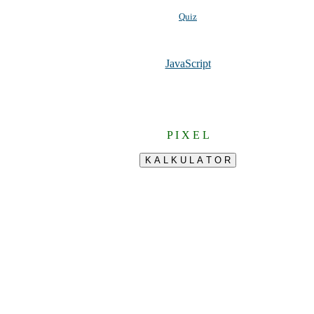
Quiz
JavaScript
P I X E L