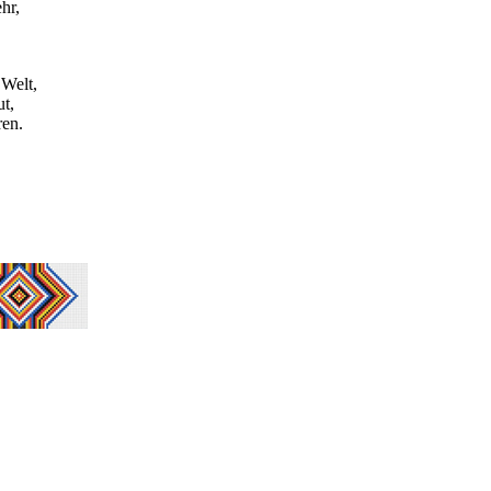
hr,
 Welt,
t,
ren.