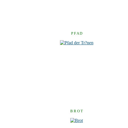
P F A D
B R O T