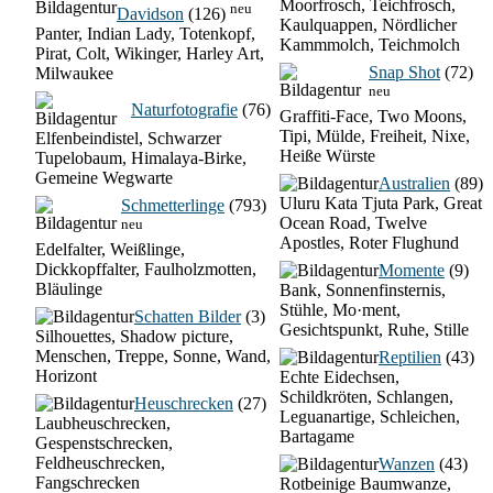
Moorfrosch, Teichfrosch,
neu
Davidson
(126)
Kaulquappen, Nördlicher
Panter, Indian Lady, Totenkopf,
Kammmolch, Teichmolch
Pirat, Colt, Wikinger, Harley Art,
Snap Shot
(72)
Milwaukee
neu
Naturfotografie
(76)
Graffiti-Face, Two Moons,
Tipi, Mülde, Freiheit, Nixe,
Elfenbeindistel, Schwarzer
Heiße Würste
Tupelobaum, Himalaya-Birke,
Gemeine Wegwarte
Australien
(89)
Uluru Kata Tjuta Park, Great
Schmetterlinge
(793)
Ocean Road, Twelve
neu
Apostles, Roter Flughund
Edelfalter, Weißlinge,
Dickkopffalter, Faulholzmotten,
Momente
(9)
Bläulinge
Bank, Sonnenfinsternis,
Stühle, Mo·ment,
Schatten Bilder
(3)
Gesichtspunkt, Ruhe, Stille
Silhouettes, Shadow picture,
Menschen, Treppe, Sonne, Wand,
Reptilien
(43)
Horizont
Echte Eidechsen,
Schildkröten, Schlangen,
Heuschrecken
(27)
Leguanartige, Schleichen,
Laubheuschrecken,
Bartagame
Gespenstschrecken,
Feldheuschrecken,
Wanzen
(43)
Fangschrecken
Rotbeinige Baumwanze,