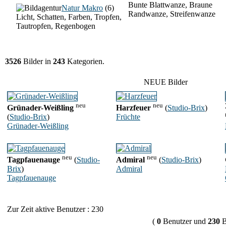
Bunte Blattwanze, Braune
Natur Makro
(6)
Randwanze, Streifenwanze
Licht, Schatten, Farben, Tropfen,
Tautropfen, Regenbogen
3526
Bilder in
243
Kategorien.
NEUE Bilder
neu
neu
Grünader-Weißling
Harzfeuer
(
Studio-Brix
)
(
Studio-Brix
)
Früchte
Grünader-Weißling
neu
neu
Tagpfauenauge
(
Studio-
Admiral
(
Studio-Brix
)
Brix
)
Admiral
Tagpfauenauge
Zur Zeit aktive Benutzer : 230
(
0
Benutzer und
230
B