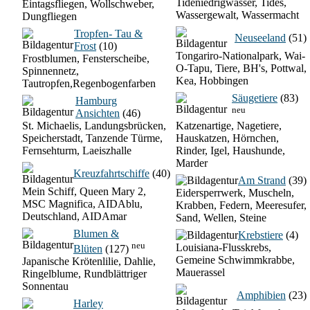
Tideniedrigwasser, Tides,
Eintagsfliegen, Wollschweber,
Wassergewalt, Wassermacht
Dungfliegen
Tropfen- Tau &
Neuseeland
(51)
Frost
(10)
Tongariro-Nationalpark, Wai-
Frostblumen, Fensterscheibe,
O-Tapu, Tiere, BH's, Pottwal,
Spinnennetz,
Kea, Hobbingen
Tautropfen,Regenbogenfarben
Säugetiere
(83)
Hamburg
neu
Ansichten
(46)
St. Michaelis, Landungsbrücken,
Katzenartige, Nagetiere,
Speicherstadt, Tanzende Türme,
Hauskatzen, Hörnchen,
Fernsehturm, Laeiszhalle
Rinder, Igel, Haushunde,
Marder
Kreuzfahrtschiffe
(40)
Am Strand
(39)
Mein Schiff, Queen Mary 2,
Eidersperrwerk, Muscheln,
MSC Magnifica, AIDAblu,
Krabben, Federn, Meeresufer,
Deutschland, AIDAmar
Sand, Wellen, Steine
Blumen &
Krebstiere
(4)
neu
Louisiana-Flusskrebs,
Blüten
(127)
Gemeine Schwimmkrabbe,
Japanische Krötenlilie, Dahlie,
Mauerassel
Ringelblume, Rundblättriger
Sonnentau
Amphibien
(23)
Harley