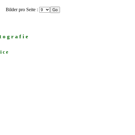
Bilder pro Seite :
 o g r a f i e
i c e