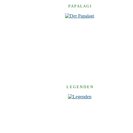
P A P A L A G I
L E G E N D E N