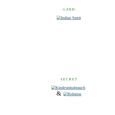
- L A N D -
S E C R E T
&