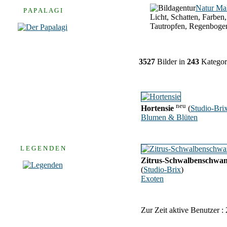
Natur Ma
P A P A L A G I
Licht, Schatten, Farben,
Tautropfen, Regenboge
3527
Bilder in
243
Kategor
neu
Hortensie
(
Studio-Bri
Blumen & Blüten
L E G E N D E N
Zitrus-Schwalbenschwa
(
Studio-Brix
)
Exoten
Zur Zeit aktive Benutzer :