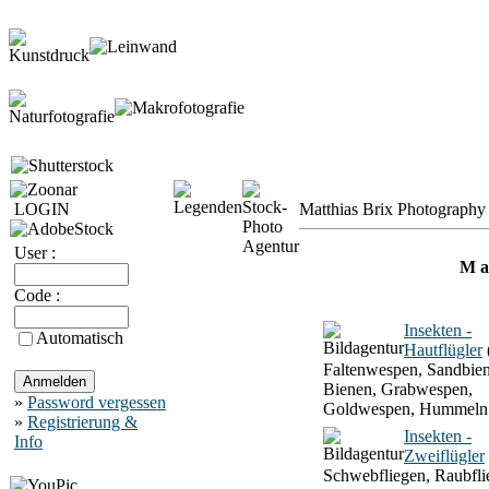
LOGIN
Matthias Brix Photography 
User :
M a 
Code :
Insekten -
Automatisch
Hautflügler
Faltenwespen, Sandbien
Bienen, Grabwespen,
»
Password vergessen
Goldwespen, Hummeln
»
Registrierung &
Insekten -
Info
Zweiflügler
Schwebfliegen, Raubfli