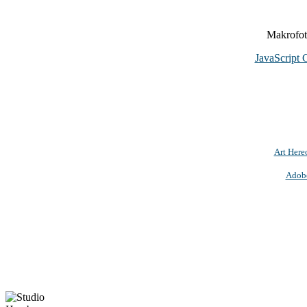
Makrofoto
JavaScript 
Art Here
Adob