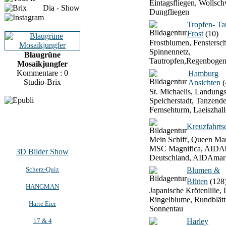
Eintagsfliegen, Wollsch
Dia - Show
Dungfliegen
Tropfen- T
Frost
(10)
Frostblumen, Fenstersch
Spinnennetz,
Blaugrüne
Tautropfen,Regenbogen
Mosaikjungfer
Kommentare : 0
Hamburg
Studio-Brix
Ansichten
(
St. Michaelis, Landung
Speicherstadt, Tanzend
Fernsehturm, Laeiszhall
Kreuzfahrtsc
Mein Schiff, Queen Mar
MSC Magnifica, AIDAb
3D Bilder Show
Deutschland, AIDAmar
Scherz-Quiz
Blumen &
Blüten
(128
HANGMAN
Japanische Krötenlilie, 
Ringelblume, Rundblätt
Harte Eier
Sonnentau
17 & 4
Harley