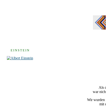
E I N S T E I N
Als 
war nich
Wir wurden z
mit 