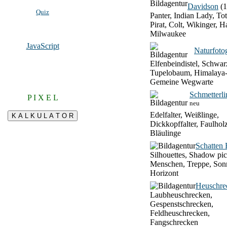
Davidson
(1
Quiz
Panter, Indian Lady, To
Pirat, Colt, Wikinger, H
Milwaukee
JavaScript
Naturfotog
Elfenbeindistel, Schwar
Tupelobaum, Himalaya-
Gemeine Wegwarte
Schmetterli
P I X E L
neu
Edelfalter, Weißlinge,
Dickkopffalter, Faulhol
Bläulinge
Schatten 
Silhouettes, Shadow pic
Menschen, Treppe, Son
Horizont
Heuschre
Laubheuschrecken,
Gespenstschrecken,
Feldheuschrecken,
Fangschrecken