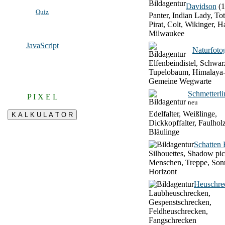
Davidson
(1
Quiz
Panter, Indian Lady, To
Pirat, Colt, Wikinger, H
Milwaukee
JavaScript
Naturfotog
Elfenbeindistel, Schwar
Tupelobaum, Himalaya-
Gemeine Wegwarte
Schmetterli
P I X E L
neu
Edelfalter, Weißlinge,
Dickkopffalter, Faulhol
Bläulinge
Schatten 
Silhouettes, Shadow pic
Menschen, Treppe, Son
Horizont
Heuschre
Laubheuschrecken,
Gespenstschrecken,
Feldheuschrecken,
Fangschrecken