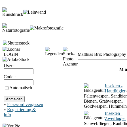
LOGIN
Matthias Brix Photography 
User :
M a 
Code :
Insekten -
Automatisch
Hautflügler
Faltenwespen, Sandbien
Bienen, Grabwespen,
»
Password vergessen
Goldwespen, Hummeln
»
Registrierung &
Insekten -
Info
Zweiflügler
Schwebfliegen, Raubfli