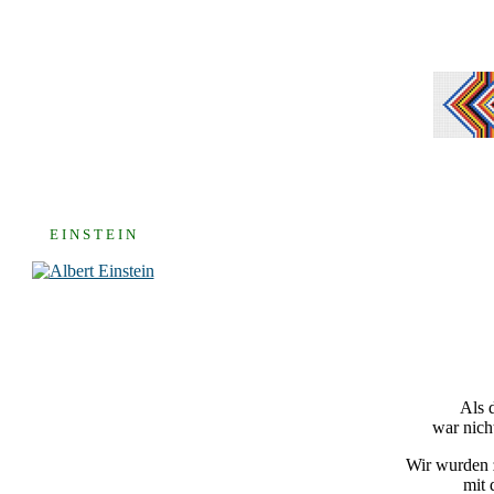
E I N S T E I N
Als 
war nich
Wir wurden z
mit 