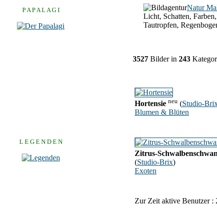
Natur Ma
P A P A L A G I
Licht, Schatten, Farben,
Tautropfen, Regenboge
3527
Bilder in
243
Kategor
neu
Hortensie
(
Studio-Bri
Blumen & Blüten
L E G E N D E N
Zitrus-Schwalbenschwa
(
Studio-Brix
)
Exoten
Zur Zeit aktive Benutzer :