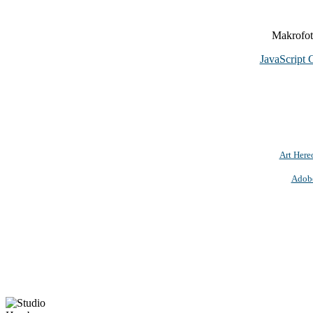
Makrofoto
JavaScript 
Art Here
Adob