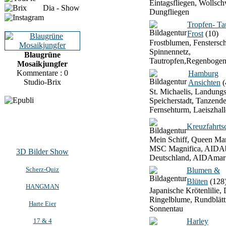
Eintagsfliegen, Wollsch
Dia - Show
Dungfliegen
Tropfen- T
Frost
(10)
Frostblumen, Fenstersch
Spinnennetz,
Blaugrüne
Tautropfen,Regenbogen
Mosaikjungfer
Kommentare : 0
Hamburg
Studio-Brix
Ansichten
(
St. Michaelis, Landung
Speicherstadt, Tanzend
Fernsehturm, Laeiszhall
Kreuzfahrtsc
Mein Schiff, Queen Mar
MSC Magnifica, AIDAb
3D Bilder Show
Deutschland, AIDAmar
Scherz-Quiz
Blumen &
Blüten
(128
HANGMAN
Japanische Krötenlilie, 
Ringelblume, Rundblätt
Harte Eier
Sonnentau
17 & 4
Harley