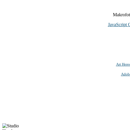
Makrofoto
JavaScript 
Art Here
Adob