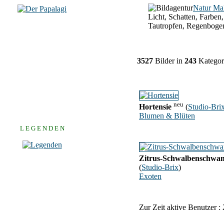
Natur Ma
Licht, Schatten, Farben,
Tautropfen, Regenboge
3527
Bilder in
243
Kategor
neu
Hortensie
(
Studio-Bri
Blumen & Blüten
L E G E N D E N
Zitrus-Schwalbenschwa
(
Studio-Brix
)
Exoten
Zur Zeit aktive Benutzer :