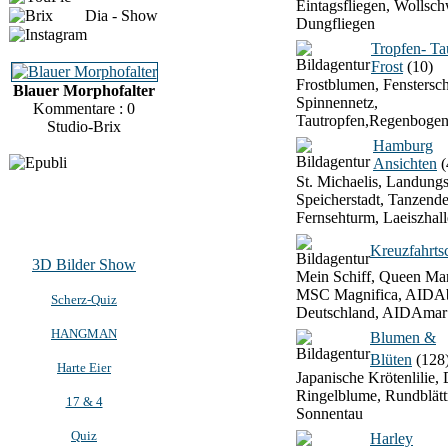
Eintagsfliegen, Wollsch
Dia - Show
Dungfliegen
Tropfen- T
Frost
(10)
Frostblumen, Fenstersch
Blauer Morphofalter
Spinnennetz,
Kommentare : 0
Tautropfen,Regenbogen
Studio-Brix
Hamburg
Ansichten
(
St. Michaelis, Landung
Speicherstadt, Tanzend
Fernsehturm, Laeiszhall
Kreuzfahrtsc
3D Bilder Show
Mein Schiff, Queen Mar
MSC Magnifica, AIDAb
Scherz-Quiz
Deutschland, AIDAmar
HANGMAN
Blumen &
Blüten
(128
Harte Eier
Japanische Krötenlilie, 
Ringelblume, Rundblätt
17 & 4
Sonnentau
Quiz
Harley