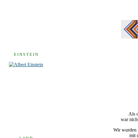
E I N S T E I N
Als 
war nich
Wir wurden z
mit 