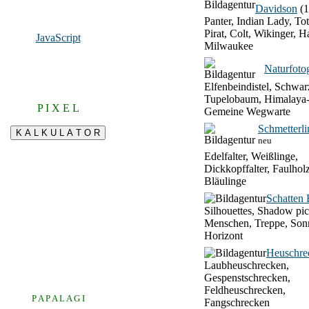
Davidson
(1
Panter, Indian Lady, To
Pirat, Colt, Wikinger, H
JavaScript
Milwaukee
Naturfotog
Elfenbeindistel, Schwar
Tupelobaum, Himalaya-
P I X E L
Gemeine Wegwarte
Schmetterli
neu
Edelfalter, Weißlinge,
Dickkopffalter, Faulhol
Bläulinge
Schatten 
Silhouettes, Shadow pic
Menschen, Treppe, Son
Horizont
Heuschre
Laubheuschrecken,
Gespenstschrecken,
Feldheuschrecken,
P A P A L A G I
Fangschrecken