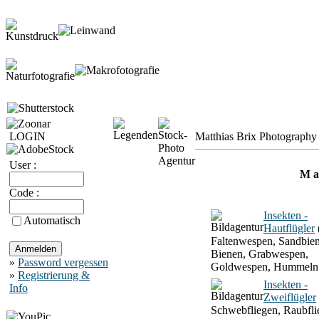
LOGIN
Matthias Brix Photography 
User :
M a 
Code :
Insekten -
Automatisch
Hautflügler
Faltenwespen, Sandbien
Bienen, Grabwespen,
»
Password vergessen
Goldwespen, Hummeln
»
Registrierung &
Insekten -
Info
Zweiflügler
Schwebfliegen, Raubfli