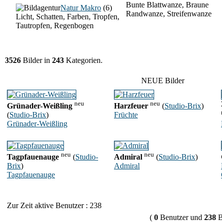
Bunte Blattwanze, Braune
Natur Makro
(6)
Randwanze, Streifenwanze
Licht, Schatten, Farben, Tropfen,
Tautropfen, Regenbogen
3526
Bilder in
243
Kategorien.
NEUE Bilder
neu
neu
Grünader-Weißling
Harzfeuer
(
Studio-Brix
)
(
Studio-Brix
)
Früchte
Grünader-Weißling
neu
neu
Tagpfauenauge
(
Studio-
Admiral
(
Studio-Brix
)
Brix
)
Admiral
Tagpfauenauge
Zur Zeit aktive Benutzer : 238
(
0
Benutzer und
238
B