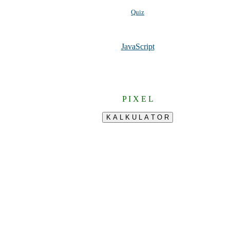
Quiz
JavaScript
P I X E L