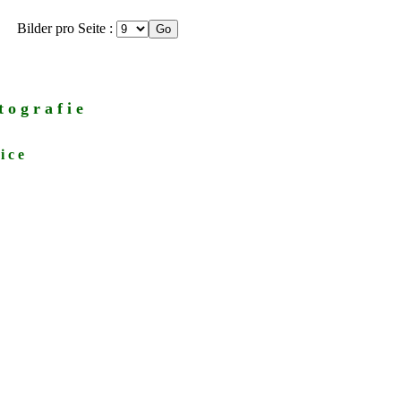
Bilder pro Seite :
 o g r a f i e
i c e