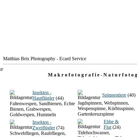
Matthias Brix Photography - Ecard Service
M a k r o f o t o g r a f i e - N a t u r f o t o g
Insekten -
Spinnentiere
(40)
Hautflügler
(44)
Jagdspinnen, Webspinnen,
Faltenwespen, Sandbienen, Echte
Wespenspinne, Kürbisspinne,
Bienen, Grabwespen,
Gartenkreuzspinne
Goldwespen, Hummeln
Ebbe &
Insekten -
Flut
(24)
Zweiflügler
(74)
Tidehochwasser,
Schwebfliegen, Raubfliegen,