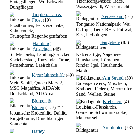
Tideniedrigwasser, Tides,
Eintagsfliegen, Wollschweber,
Wassergewalt, Wassermacht
Dungfliegen
Tropfen- Tau &
Neuseeland
(51)
Frost
(10)
Tongariro-Nationalpark, Wai-
Frostblumen, Fensterscheibe,
O-Tapu, Tiere, BH's, Pottwal,
Spinnennetz,
Kea, Hobbingen
Tautropfen,Regenbogenfarben
Säugetiere
(83)
Hamburg
neu
Ansichten
(46)
St. Michaelis, Landungsbrücken,
Katzenartige, Nagetiere,
Speicherstadt, Tanzende Türme,
Hauskatzen, Hörnchen,
Fernsehturm, Laeiszhalle
Rinder, Igel, Haushunde,
Marder
Kreuzfahrtschiffe
(40)
Am Strand
(39)
Mein Schiff, Queen Mary 2,
Eidersperrwerk, Muscheln,
MSC Magnifica, AIDAblu,
Krabben, Federn, Meeresufer,
Deutschland, AIDAmar
Sand, Wellen, Steine
Blumen &
Krebstiere
(4)
neu
Louisiana-Flusskrebs,
Blüten
(127)
Gemeine Schwimmkrabbe,
Japanische Krötenlilie, Dahlie,
Mauerassel
Ringelblume, Rundblättriger
Sonnentau
Amphibien
(23)
Harley