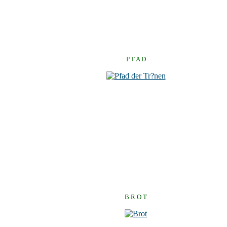
P F A D
B R O T