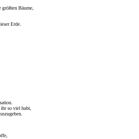
ie größten Bäume,
ieser Erde.
sation.
hr so viel habt,
 auszugeben.
ffe,