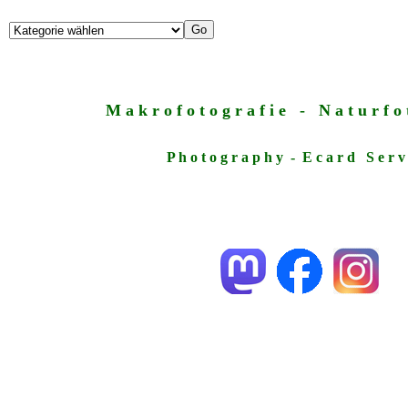
M a k r o f o t o g r a f i e - N a t u r f o t
P h o t o g r a p h y - E c a r d S e r v 