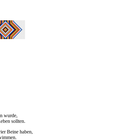
en wurde,
eben sollten.
ier Beine haben,
chwimmen.