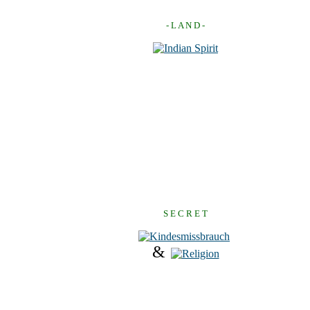
- L A N D -
S E C R E T
&