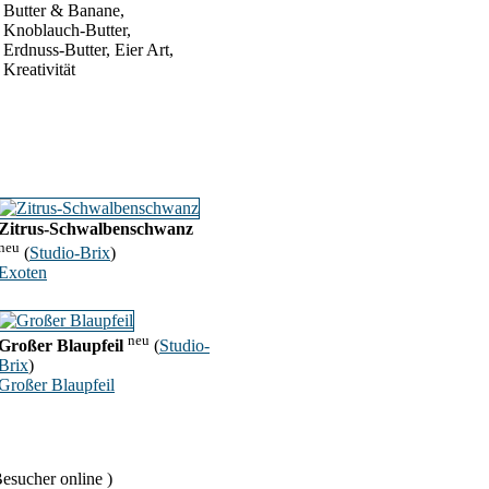
Butter & Banane,
Knoblauch-Butter,
Erdnuss-Butter, Eier Art,
Kreativität
Zitrus-Schwalbenschwanz
neu
(
Studio-Brix
)
Exoten
neu
Großer Blaupfeil
(
Studio-
Brix
)
Großer Blaupfeil
esucher online )