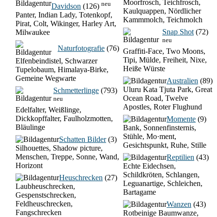
Moorfrosch, Teichfrosch,
neu
Davidson
(126)
Kaulquappen, Nördlicher
Panter, Indian Lady, Totenkopf,
Kammmolch, Teichmolch
Pirat, Colt, Wikinger, Harley Art,
Snap Shot
(72)
Milwaukee
neu
Naturfotografie
(76)
Graffiti-Face, Two Moons,
Tipi, Mülde, Freiheit, Nixe,
Elfenbeindistel, Schwarzer
Heiße Würste
Tupelobaum, Himalaya-Birke,
Gemeine Wegwarte
Australien
(89)
Uluru Kata Tjuta Park, Great
Schmetterlinge
(793)
Ocean Road, Twelve
neu
Apostles, Roter Flughund
Edelfalter, Weißlinge,
Dickkopffalter, Faulholzmotten,
Momente
(9)
Bläulinge
Bank, Sonnenfinsternis,
Stühle, Mo·ment,
Schatten Bilder
(3)
Gesichtspunkt, Ruhe, Stille
Silhouettes, Shadow picture,
Menschen, Treppe, Sonne, Wand,
Reptilien
(43)
Horizont
Echte Eidechsen,
Schildkröten, Schlangen,
Heuschrecken
(27)
Leguanartige, Schleichen,
Laubheuschrecken,
Bartagame
Gespenstschrecken,
Feldheuschrecken,
Wanzen
(43)
Fangschrecken
Rotbeinige Baumwanze,