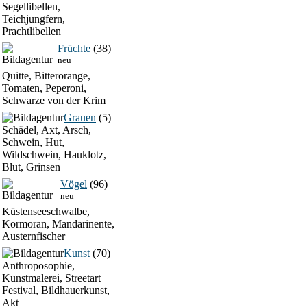
Segellibellen,
Teichjungfern,
Prachtlibellen
Früchte
(38)
neu
Quitte, Bitterorange,
Tomaten, Peperoni,
Schwarze von der Krim
Grauen
(5)
Schädel, Axt, Arsch,
Schwein, Hut,
Wildschwein, Hauklotz,
Blut, Grinsen
Vögel
(96)
neu
Küstenseeschwalbe,
Kormoran, Mandarinente,
Austernfischer
Kunst
(70)
Anthroposophie,
Kunstmalerei, Streetart
Festival, Bildhauerkunst,
Akt