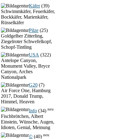
Käfer
(39)
Schwimmkäfer, Feuerkäfer,
Bockkäfer, Marienkäfer,
Rüsselkäfer
Pilze
(25)
Goldgelber Zitterling,
Ziegelroter Schwefelkopf,
Schopf-Tintling
USA
(322)
Antelope Canyon,
Monument Valley, Bryce
Canyon, Arches
Nationalpark
G20
(7)
Air Force One, Hamburg
2017, Donald Trump,
Himmel, Heaven
neu
Info
(34)
Fischbrötchen, Albert
Einstein, Wünsche, Augen,
Idioten, Genial, Meinung
neu
©
(40)