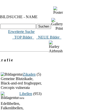
BILDSUCHE - NAME
Erweiterte Suche
​ TOP Bilder
NEUE Bilder
 r a f i e
Zikaden
(5)
Gemeine Blutzikade,
Black-and-red froghopper,
Cercopis vulnerata
Libellen
(953)
neu
Edellibellen,
Falkenlibellen,