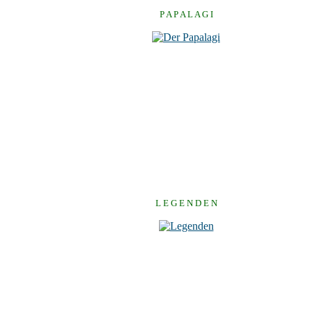
P A P A L A G I
L E G E N D E N