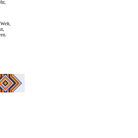
hr,
 Welt,
t,
ren.