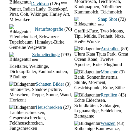
Moorfrosch, Teichfrosch,
neu
Davidson
(126)
Kaulquappen, Nördlicher
Panter, Indian Lady, Totenkopf,
Kammmolch, Teichmolch
Pirat, Colt, Wikinger, Harley Art,
Snap Shot
(72)
Milwaukee
neu
Naturfotografie
(76)
Graffiti-Face, Two Moons,
Tipi, Mülde, Freiheit, Nixe,
Elfenbeindistel, Schwarzer
Heiße Würste
Tupelobaum, Himalaya-Birke,
Gemeine Wegwarte
Australien
(89)
Uluru Kata Tjuta Park, Great
Schmetterlinge
(793)
Ocean Road, Twelve
neu
Apostles, Roter Flughund
Edelfalter, Weißlinge,
Dickkopffalter, Faulholzmotten,
Momente
(9)
Bläulinge
Bank, Sonnenfinsternis,
Stühle, Mo·ment,
Schatten Bilder
(3)
Gesichtspunkt, Ruhe, Stille
Silhouettes, Shadow picture,
Menschen, Treppe, Sonne, Wand,
Reptilien
(43)
Horizont
Echte Eidechsen,
Schildkröten, Schlangen,
Heuschrecken
(27)
Leguanartige, Schleichen,
Laubheuschrecken,
Bartagame
Gespenstschrecken,
Feldheuschrecken,
Wanzen
(43)
Fangschrecken
Rotbeinige Baumwanze,