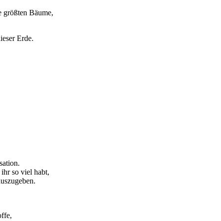
ie größten Bäume,
ieser Erde.
sation.
hr so viel habt,
 auszugeben.
ffe,