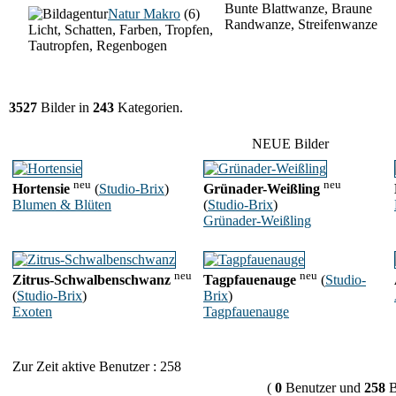
Bunte Blattwanze, Braune
Natur Makro
(6)
Randwanze, Streifenwanze
Licht, Schatten, Farben, Tropfen,
Tautropfen, Regenbogen
3527
Bilder in
243
Kategorien.
NEUE Bilder
neu
neu
Hortensie
(
Studio-Brix
)
Grünader-Weißling
Blumen & Blüten
(
Studio-Brix
)
Grünader-Weißling
neu
neu
Zitrus-Schwalbenschwanz
Tagpfauenauge
(
Studio-
(
Studio-Brix
)
Brix
)
Exoten
Tagpfauenauge
Zur Zeit aktive Benutzer : 258
(
0
Benutzer und
258
B