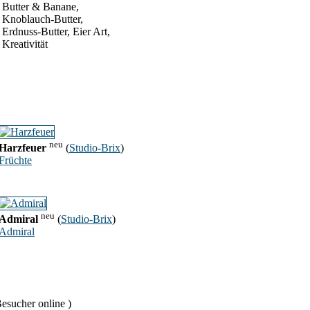
Butter & Banane,
Knoblauch-Butter,
Erdnuss-Butter, Eier Art,
Kreativität
neu
Harzfeuer
(
Studio-Brix
)
Früchte
neu
Admiral
(
Studio-Brix
)
Admiral
esucher online )