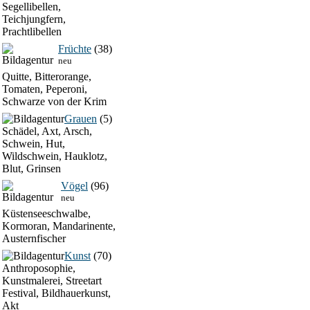
Segellibellen,
Teichjungfern,
Prachtlibellen
Früchte
(38)
neu
Quitte, Bitterorange,
Tomaten, Peperoni,
Schwarze von der Krim
Grauen
(5)
Schädel, Axt, Arsch,
Schwein, Hut,
Wildschwein, Hauklotz,
Blut, Grinsen
Vögel
(96)
neu
Küstenseeschwalbe,
Kormoran, Mandarinente,
Austernfischer
Kunst
(70)
Anthroposophie,
Kunstmalerei, Streetart
Festival, Bildhauerkunst,
Akt