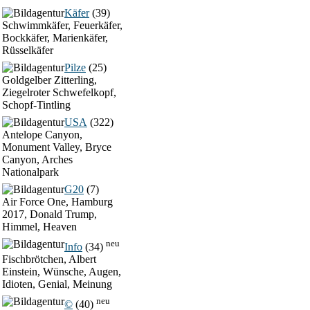
Käfer
(39)
Schwimmkäfer, Feuerkäfer,
Bockkäfer, Marienkäfer,
Rüsselkäfer
Pilze
(25)
Goldgelber Zitterling,
Ziegelroter Schwefelkopf,
Schopf-Tintling
USA
(322)
Antelope Canyon,
Monument Valley, Bryce
Canyon, Arches
Nationalpark
G20
(7)
Air Force One, Hamburg
2017, Donald Trump,
Himmel, Heaven
neu
Info
(34)
Fischbrötchen, Albert
Einstein, Wünsche, Augen,
Idioten, Genial, Meinung
neu
©
(40)