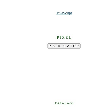
JavaScript
P I X E L
P A P A L A G I