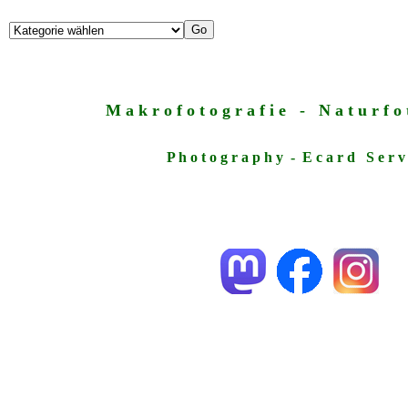
M a k r o f o t o g r a f i e - N a t u r f o t
P h o t o g r a p h y - E c a r d S e r v 