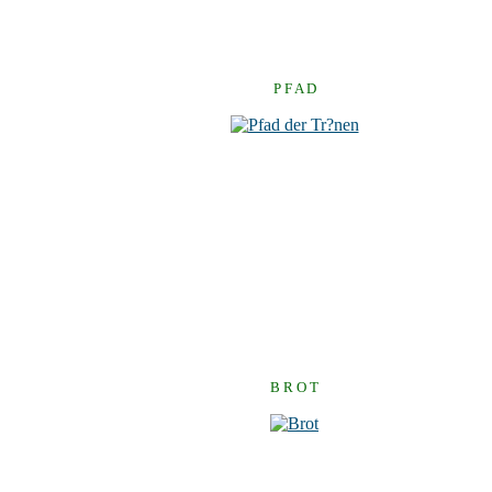
P F A D
B R O T