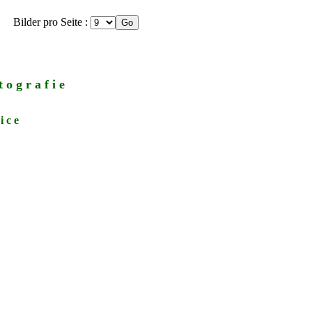
Bilder pro Seite :
 o g r a f i e
i c e