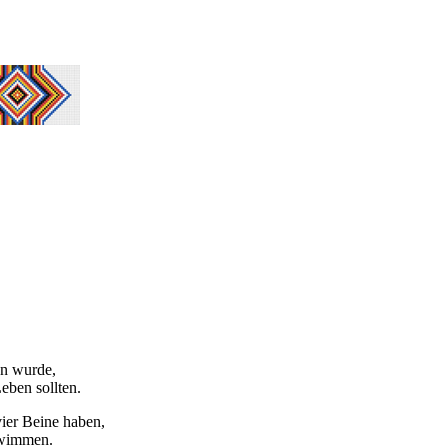
en wurde,
eben sollten.
ier Beine haben,
chwimmen.