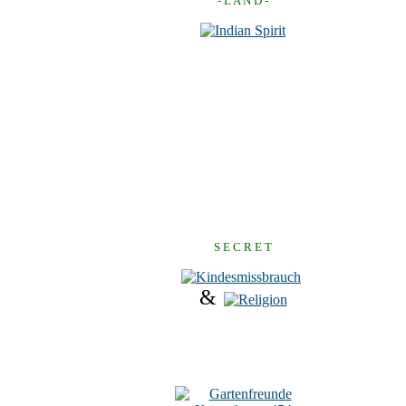
- L A N D -
S E C R E T
&