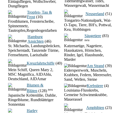
Tideniedrigwasser, Tides,
Eintagsfliegen, Wollschweber,
Wassergewalt, Wassermacht
Dungfliegen
Tropfen- Tau &
Neuseeland
(51)
Frost
(10)
Tongariro-Nationalpark, Wai-
Frostblumen, Fensterscheibe,
O-Tapu, Tiere, BH's, Pottwal,
Spinnennetz,
Kea, Hobbingen
Tautropfen,Regenbogenfarben
Säugetiere
(83)
Hamburg
neu
Ansichten
(46)
St. Michaelis, Landungsbrücken,
Katzenartige, Nagetiere,
Speicherstadt, Tanzende Türme,
Hauskatzen, Hörnchen,
Fernsehturm, Laeiszhalle
Rinder, Igel, Haushunde,
Marder
Kreuzfahrtschiffe
(40)
Am Strand
(39)
Mein Schiff, Queen Mary 2,
Eidersperrwerk, Muscheln,
MSC Magnifica, AIDAblu,
Krabben, Federn, Meeresufer,
Deutschland, AIDAmar
Sand, Wellen, Steine
Blumen &
Krebstiere
(4)
neu
Louisiana-Flusskrebs,
Blüten
(128)
Gemeine Schwimmkrabbe,
Japanische Krötenlilie, Dahlie,
Mauerassel
Ringelblume, Rundblättriger
Sonnentau
Amphibien
(23)
Harley