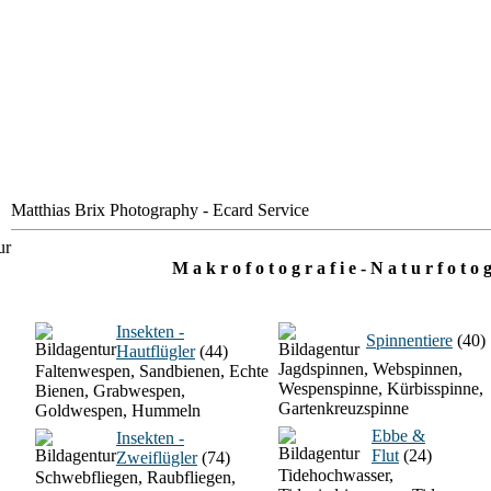
Matthias Brix Photography - Ecard Service
M a k r o f o t o g r a f i e - N a t u r f o t o g
Insekten -
Spinnentiere
(40)
Hautflügler
(44)
Jagdspinnen, Webspinnen,
Faltenwespen, Sandbienen, Echte
Wespenspinne, Kürbisspinne,
Bienen, Grabwespen,
Gartenkreuzspinne
Goldwespen, Hummeln
Ebbe &
Insekten -
Flut
(24)
Zweiflügler
(74)
Tidehochwasser,
Schwebfliegen, Raubfliegen,