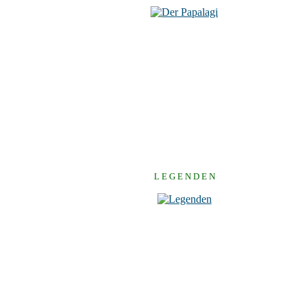
L E G E N D E N