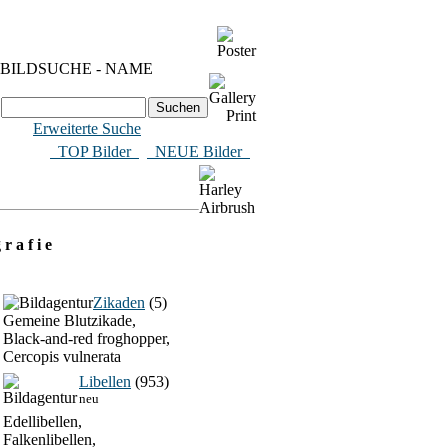
BILDSUCHE - NAME
Erweiterte Suche
​ TOP Bilder
NEUE Bilder
 r a f i e
Zikaden
(5)
Gemeine Blutzikade,
Black-and-red froghopper,
Cercopis vulnerata
Libellen
(953)
neu
Edellibellen,
Falkenlibellen,