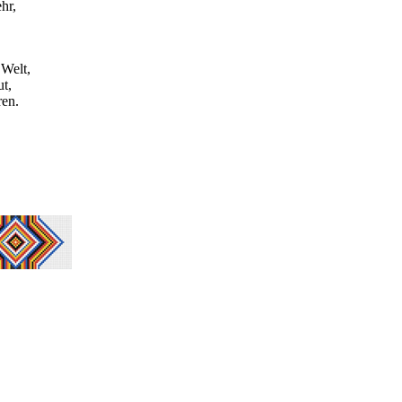
hr,
 Welt,
t,
ren.