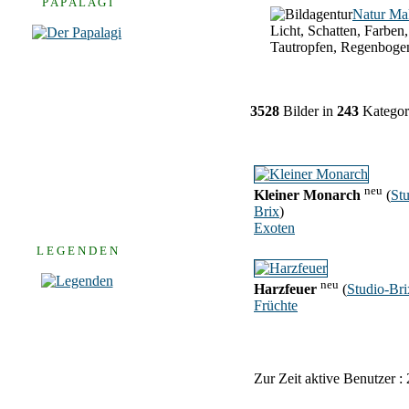
P A P A L A G I
Natur Ma
Licht, Schatten, Farben,
Tautropfen, Regenboge
3528
Bilder in
243
Kategor
neu
Kleiner Monarch
(
Stu
Brix
)
Exoten
L E G E N D E N
neu
Harzfeuer
(
Studio-Bri
Früchte
Zur Zeit aktive Benutzer :