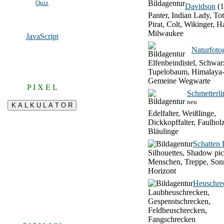
Quiz
Davidson
(1
Panter, Indian Lady, To
Pirat, Colt, Wikinger, H
Milwaukee
JavaScript
Naturfotog
Elfenbeindistel, Schwar
Tupelobaum, Himalaya-
Gemeine Wegwarte
P I X E L
Schmetterli
neu
Edelfalter, Weißlinge,
Dickkopffalter, Faulhol
Bläulinge
Schatten 
Silhouettes, Shadow pic
Menschen, Treppe, Son
Horizont
Heuschre
Laubheuschrecken,
Gespenstschrecken,
Feldheuschrecken,
Fangschrecken