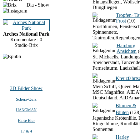
Eintagsfliegen, Wollsch
Dia - Show
Dungfliegen
Tropfen- T
Frost
(10)
Frostblumen, Fenstersch
Spinnennetz,
Arches National Park
Tautropfen,Regenbogen
Kommentare : 0
Studio-Brix
Hamburg
Ansichten
(
St. Michaelis, Landung
Speicherstadt, Tanzend
Fernsehturm, Laeiszhall
Kreuzfahrtsc
Mein Schiff, Queen Mar
3D Bilder Show
MSC Magnifica, AIDAb
Deutschland, AIDAmar
Scherz-Quiz
Blumen &
HANGMAN
Blüten
(128
Japanische Krötenlilie, 
Harte Eier
Ringelblume, Rundblätt
Sonnentau
17 & 4
Harley