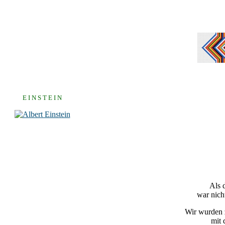
E I N S T E I N
Als 
war nich
Wir wurden z
mit 