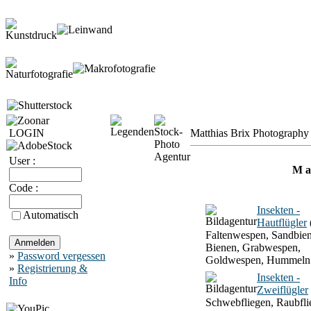
LOGIN
Matthias Brix Photography 
User :
M a 
Code :
Insekten -
Automatisch
Hautflügler
Faltenwespen, Sandbien
Bienen, Grabwespen,
»
Password vergessen
Goldwespen, Hummeln
»
Registrierung &
Insekten -
Info
Zweiflügler
Schwebfliegen, Raubfli