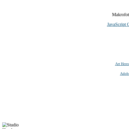
Makrofoto
JavaScript 
Art Here
Adob