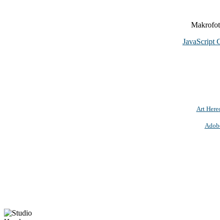
Makrofoto
JavaScript 
Art Here
Adob