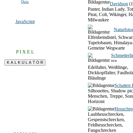
Quiz
Davidson
(1
Panter, Indian Lady, To
Pirat, Colt, Wikinger, H
Milwaukee
JavaScript
Naturfotog
Elfenbeindistel, Schwar
Tupelobaum, Himalaya-
Gemeine Wegwarte
P I X E L
Schmetterli
neu
Edelfalter, Weißlinge,
Dickkopffalter, Faulhol
Bläulinge
Schatten 
Silhouettes, Shadow pic
Menschen, Treppe, Son
Horizont
Heuschre
Laubheuschrecken,
Gespenstschrecken,
Feldheuschrecken,
Fangschrecken