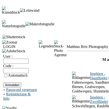
LOGIN
Matthias Brix Photography 
User :
M a 
Code :
Insekten -
Automatisch
Hautflügler
Faltenwespen, Sandbien
Bienen, Grabwespen,
»
Password vergessen
Goldwespen, Hummeln
»
Registrierung &
Insekten -
Info
Zweiflügler
Schwebfliegen, Raubfli