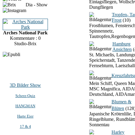
Eintagsfliegen, Wollsch
Dia - Show
Dungfliegen
Tropfen- T
Frost
(10)
Frostblumen, Fenstersch
Spinnennetz,
Arches National Park
Tautropfen,Regenbogen
Kommentare : 0
Studio-Brix
Hamburg
Ansichten
(
St. Michaelis, Landung
Speicherstadt, Tanzend
Fernsehturm, Laeiszhall
Kreuzfahrtsc
Mein Schiff, Queen Mar
3D Bilder Show
MSC Magnifica, AIDAb
Deutschland, AIDAmar
Scherz-Quiz
Blumen &
HANGMAN
Blüten
(128
Japanische Krötenlilie, 
Harte Eier
Ringelblume, Rundblätt
Sonnentau
17 & 4
Harley