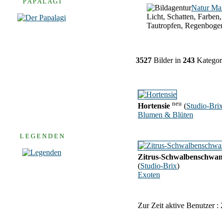
P A P A L A G I
Natur Ma
Licht, Schatten, Farben,
Tautropfen, Regenboge
3527
Bilder in
243
Kategor
neu
Hortensie
(
Studio-Bri
Blumen & Blüten
L E G E N D E N
Zitrus-Schwalbenschwa
(
Studio-Brix
)
Exoten
Zur Zeit aktive Benutzer :