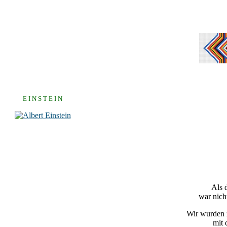
E I N S T E I N
Als 
war nich
Wir wurden z
mit 