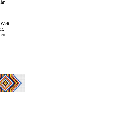
hr,
 Welt,
t,
ren.