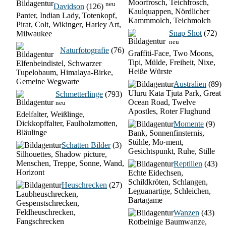
Moorfrosch, Teichfrosch,
neu
Davidson
(126)
Kaulquappen, Nördlicher
Panter, Indian Lady, Totenkopf,
Kammmolch, Teichmolch
Pirat, Colt, Wikinger, Harley Art,
Snap Shot
(72)
Milwaukee
neu
Naturfotografie
(76)
Graffiti-Face, Two Moons,
Tipi, Mülde, Freiheit, Nixe,
Elfenbeindistel, Schwarzer
Heiße Würste
Tupelobaum, Himalaya-Birke,
Gemeine Wegwarte
Australien
(89)
Uluru Kata Tjuta Park, Great
Schmetterlinge
(793)
Ocean Road, Twelve
neu
Apostles, Roter Flughund
Edelfalter, Weißlinge,
Dickkopffalter, Faulholzmotten,
Momente
(9)
Bläulinge
Bank, Sonnenfinsternis,
Stühle, Mo·ment,
Schatten Bilder
(3)
Gesichtspunkt, Ruhe, Stille
Silhouettes, Shadow picture,
Menschen, Treppe, Sonne, Wand,
Reptilien
(43)
Horizont
Echte Eidechsen,
Schildkröten, Schlangen,
Heuschrecken
(27)
Leguanartige, Schleichen,
Laubheuschrecken,
Bartagame
Gespenstschrecken,
Feldheuschrecken,
Wanzen
(43)
Fangschrecken
Rotbeinige Baumwanze,