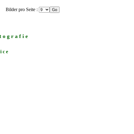
Bilder pro Seite :
 o g r a f i e
i c e