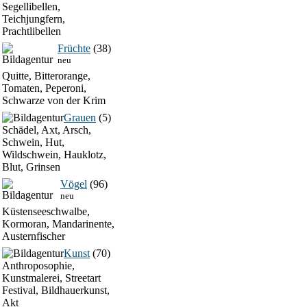
Segellibellen,
Teichjungfern,
Prachtlibellen
Früchte
(38)
neu
Quitte, Bitterorange,
Tomaten, Peperoni,
Schwarze von der Krim
Grauen
(5)
Schädel, Axt, Arsch,
Schwein, Hut,
Wildschwein, Hauklotz,
Blut, Grinsen
Vögel
(96)
neu
Küstenseeschwalbe,
Kormoran, Mandarinente,
Austernfischer
Kunst
(70)
Anthroposophie,
Kunstmalerei, Streetart
Festival, Bildhauerkunst,
Akt