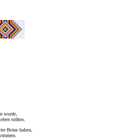
en wurde,
eben sollten.
ier Beine haben,
chwimmen.