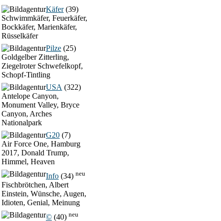
Käfer
(39)
Schwimmkäfer, Feuerkäfer,
Bockkäfer, Marienkäfer,
Rüsselkäfer
Pilze
(25)
Goldgelber Zitterling,
Ziegelroter Schwefelkopf,
Schopf-Tintling
USA
(322)
Antelope Canyon,
Monument Valley, Bryce
Canyon, Arches
Nationalpark
G20
(7)
Air Force One, Hamburg
2017, Donald Trump,
Himmel, Heaven
neu
Info
(34)
Fischbrötchen, Albert
Einstein, Wünsche, Augen,
Idioten, Genial, Meinung
neu
©
(40)