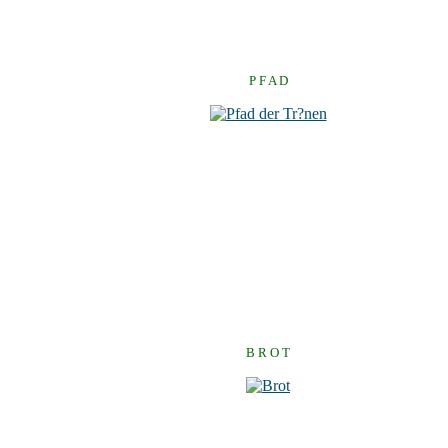
P F A D
B R O T