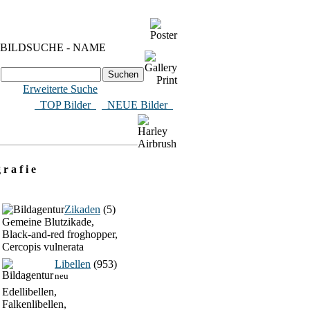
BILDSUCHE - NAME
Erweiterte Suche
​ TOP Bilder
NEUE Bilder
 r a f i e
Zikaden
(5)
Gemeine Blutzikade,
Black-and-red froghopper,
Cercopis vulnerata
Libellen
(953)
neu
Edellibellen,
Falkenlibellen,