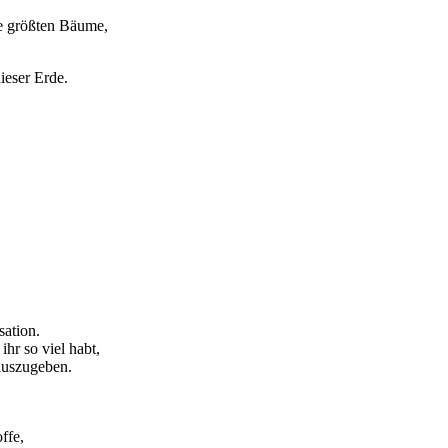
ie größten Bäume,
ieser Erde.
sation.
hr so viel habt,
 auszugeben.
ffe,