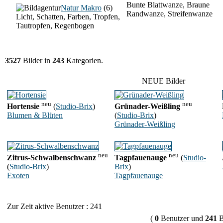
Bunte Blattwanze, Braune
Natur Makro
(6)
Randwanze, Streifenwanze
Licht, Schatten, Farben, Tropfen,
Tautropfen, Regenbogen
3527
Bilder in
243
Kategorien.
NEUE Bilder
neu
neu
Hortensie
(
Studio-Brix
)
Grünader-Weißling
Blumen & Blüten
(
Studio-Brix
)
Grünader-Weißling
neu
neu
Zitrus-Schwalbenschwanz
Tagpfauenauge
(
Studio-
(
Studio-Brix
)
Brix
)
Exoten
Tagpfauenauge
Zur Zeit aktive Benutzer : 241
(
0
Benutzer und
241
B