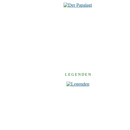
L E G E N D E N