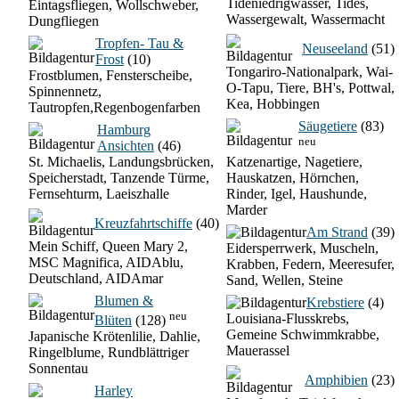
Tideniedrigwasser, Tides,
Eintagsfliegen, Wollschweber,
Wassergewalt, Wassermacht
Dungfliegen
Tropfen- Tau &
Neuseeland
(51)
Frost
(10)
Tongariro-Nationalpark, Wai-
Frostblumen, Fensterscheibe,
O-Tapu, Tiere, BH's, Pottwal,
Spinnennetz,
Kea, Hobbingen
Tautropfen,Regenbogenfarben
Säugetiere
(83)
Hamburg
neu
Ansichten
(46)
St. Michaelis, Landungsbrücken,
Katzenartige, Nagetiere,
Speicherstadt, Tanzende Türme,
Hauskatzen, Hörnchen,
Fernsehturm, Laeiszhalle
Rinder, Igel, Haushunde,
Marder
Kreuzfahrtschiffe
(40)
Am Strand
(39)
Mein Schiff, Queen Mary 2,
Eidersperrwerk, Muscheln,
MSC Magnifica, AIDAblu,
Krabben, Federn, Meeresufer,
Deutschland, AIDAmar
Sand, Wellen, Steine
Blumen &
Krebstiere
(4)
neu
Louisiana-Flusskrebs,
Blüten
(128)
Gemeine Schwimmkrabbe,
Japanische Krötenlilie, Dahlie,
Mauerassel
Ringelblume, Rundblättriger
Sonnentau
Amphibien
(23)
Harley