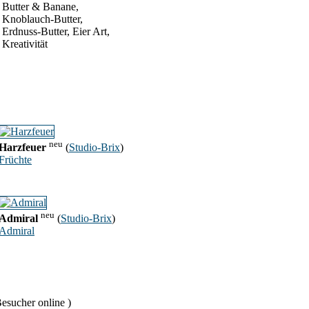
Butter & Banane,
Knoblauch-Butter,
Erdnuss-Butter, Eier Art,
Kreativität
neu
Harzfeuer
(
Studio-Brix
)
Früchte
neu
Admiral
(
Studio-Brix
)
Admiral
esucher online )