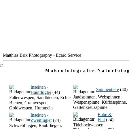
Matthias Brix Photography - Ecard Service
M a k r o f o t o g r a f i e - N a t u r f o t o g
Insekten -
Spinnentiere
(40)
Hautflügler
(44)
Jagdspinnen, Webspinnen,
Faltenwespen, Sandbienen, Echte
Wespenspinne, Kürbisspinne,
Bienen, Grabwespen,
Gartenkreuzspinne
Goldwespen, Hummeln
Ebbe &
Insekten -
Flut
(24)
Zweiflügler
(74)
Tidehochwasser,
Schwebfliegen, Raubfliegen,