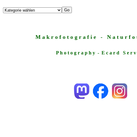
M a k r o f o t o g r a f i e - N a t u r f o t
P h o t o g r a p h y - E c a r d S e r v 