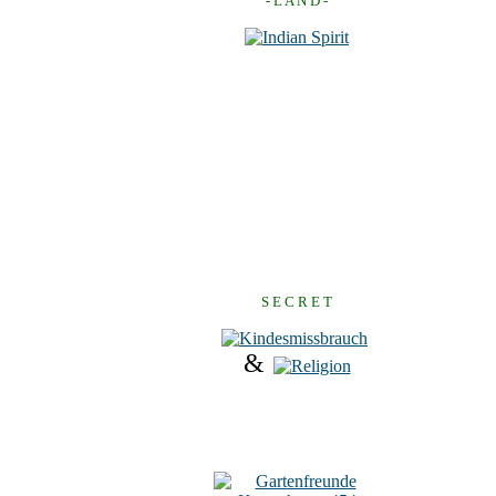
- L A N D -
S E C R E T
&