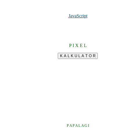
JavaScript
P I X E L
P A P A L A G I