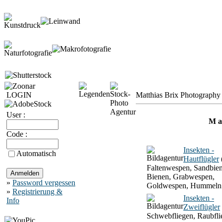
LOGIN
Matthias Brix Photography 
User :
M a 
Code :
Insekten -
Automatisch
Hautflügler
Faltenwespen, Sandbien
Bienen, Grabwespen,
»
Password vergessen
Goldwespen, Hummeln
»
Registrierung &
Insekten -
Info
Zweiflügler
Schwebfliegen, Raubfli