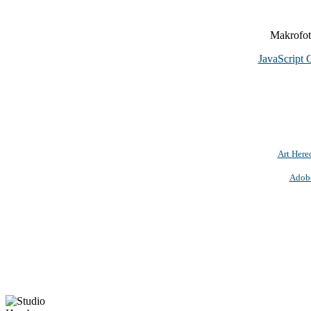
Makrofoto
JavaScript 
Art Here
Adob