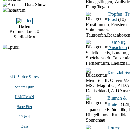
Eintagsfliegen, Wollsch
Dia - Show
Dungfliegen
Tropfen- T
Frost
(10)
Frostblumen, Fenstersch
Hafen
Spinnennetz,
Kommentare : 0
Tautropfen,Regenbogen
Studio-Brix
Hamburg
Ansichten
(
St. Michaelis, Landung
Speicherstadt, Tanzend
Fernsehturm, Laeiszhall
Kreuzfahrtsc
3D Bilder Show
Mein Schiff, Queen Mar
MSC Magnifica, AIDAb
Scherz-Quiz
Deutschland, AIDAmar
HANGMAN
Blumen &
Blüten
(128
Harte Eier
Japanische Krötenlilie, 
Ringelblume, Rundblätt
17 & 4
Sonnentau
Quiz
Harley