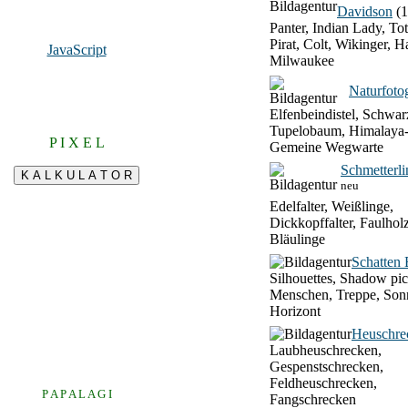
Davidson
(1
Panter, Indian Lady, To
Pirat, Colt, Wikinger, H
JavaScript
Milwaukee
Naturfotog
Elfenbeindistel, Schwar
Tupelobaum, Himalaya-
P I X E L
Gemeine Wegwarte
Schmetterli
neu
Edelfalter, Weißlinge,
Dickkopffalter, Faulhol
Bläulinge
Schatten 
Silhouettes, Shadow pic
Menschen, Treppe, Son
Horizont
Heuschre
Laubheuschrecken,
Gespenstschrecken,
Feldheuschrecken,
P A P A L A G I
Fangschrecken