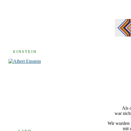
E I N S T E I N
Als 
war nich
Wir wurden z
mit 