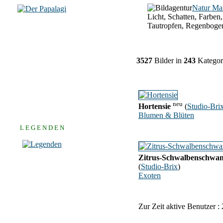
Natur Ma
Licht, Schatten, Farben,
Tautropfen, Regenboge
3527
Bilder in
243
Kategor
neu
Hortensie
(
Studio-Bri
Blumen & Blüten
L E G E N D E N
Zitrus-Schwalbenschwa
(
Studio-Brix
)
Exoten
Zur Zeit aktive Benutzer :