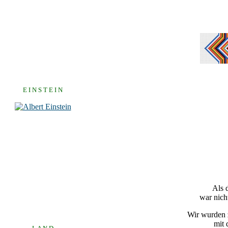
E I N S T E I N
Als 
war nich
Wir wurden z
mit 