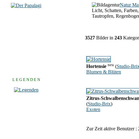
Natur Ma
Licht, Schatten, Farben,
Tautropfen, Regenboge
3527
Bilder in
243
Kategor
neu
Hortensie
(
Studio-Bri
Blumen & Blüten
L E G E N D E N
Zitrus-Schwalbenschwa
(
Studio-Brix
)
Exoten
Zur Zeit aktive Benutzer :