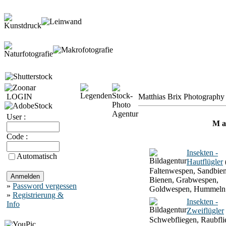
LOGIN
Matthias Brix Photography 
User :
M a 
Code :
Insekten -
Automatisch
Hautflügler
Faltenwespen, Sandbien
Bienen, Grabwespen,
»
Password vergessen
Goldwespen, Hummeln
»
Registrierung &
Insekten -
Info
Zweiflügler
Schwebfliegen, Raubfli