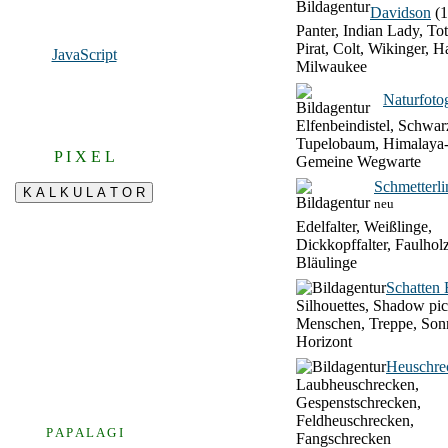
Davidson
(1
Panter, Indian Lady, To
Pirat, Colt, Wikinger, H
JavaScript
Milwaukee
Naturfotog
Elfenbeindistel, Schwar
Tupelobaum, Himalaya-
P I X E L
Gemeine Wegwarte
Schmetterli
neu
Edelfalter, Weißlinge,
Dickkopffalter, Faulhol
Bläulinge
Schatten 
Silhouettes, Shadow pic
Menschen, Treppe, Son
Horizont
Heuschre
Laubheuschrecken,
Gespenstschrecken,
Feldheuschrecken,
P A P A L A G I
Fangschrecken