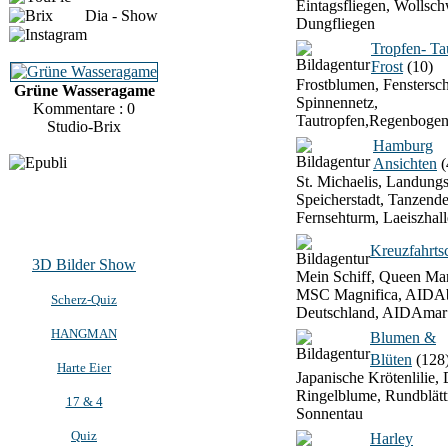
Eintagsfliegen, Wollsch
Dia - Show
Dungfliegen
Tropfen- T
Frost
(10)
Frostblumen, Fenstersch
Grüne Wasseragame
Spinnennetz,
Kommentare : 0
Tautropfen,Regenbogen
Studio-Brix
Hamburg
Ansichten
(
St. Michaelis, Landung
Speicherstadt, Tanzend
Fernsehturm, Laeiszhall
Kreuzfahrtsc
3D Bilder Show
Mein Schiff, Queen Mar
MSC Magnifica, AIDAb
Scherz-Quiz
Deutschland, AIDAmar
HANGMAN
Blumen &
Blüten
(128
Harte Eier
Japanische Krötenlilie, 
Ringelblume, Rundblätt
17 & 4
Sonnentau
Quiz
Harley