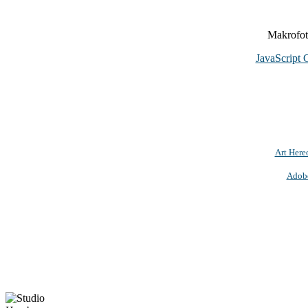
Makrofoto
JavaScript 
Art Here
Adob