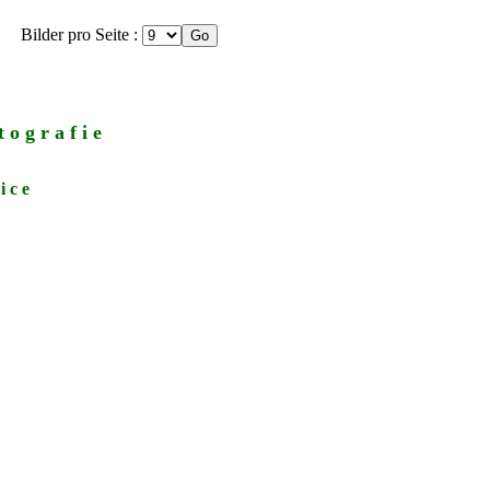
Bilder pro Seite :
 o g r a f i e
i c e