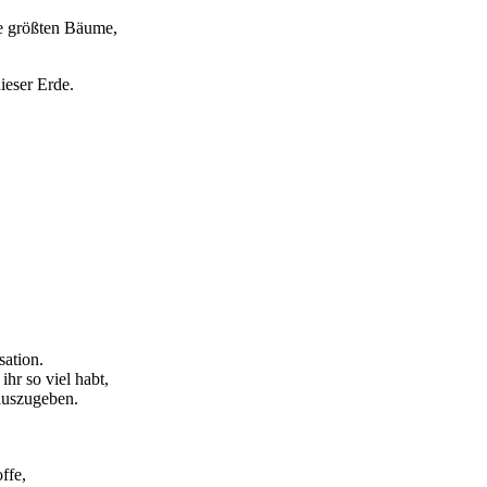
ie größten Bäume,
ieser Erde.
sation.
hr so viel habt,
 auszugeben.
ffe,