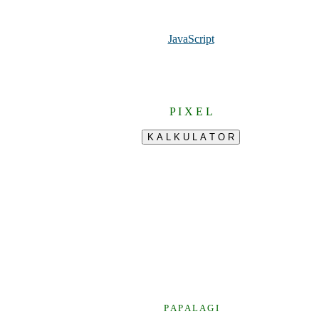
JavaScript
P I X E L
P A P A L A G I