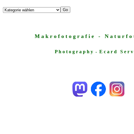
M a k r o f o t o g r a f i e - N a t u r f o t
P h o t o g r a p h y - E c a r d S e r v 