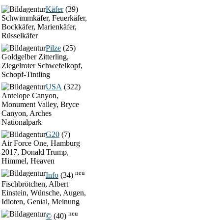
Käfer
(39)
Schwimmkäfer, Feuerkäfer,
Bockkäfer, Marienkäfer,
Rüsselkäfer
Pilze
(25)
Goldgelber Zitterling,
Ziegelroter Schwefelkopf,
Schopf-Tintling
USA
(322)
Antelope Canyon,
Monument Valley, Bryce
Canyon, Arches
Nationalpark
G20
(7)
Air Force One, Hamburg
2017, Donald Trump,
Himmel, Heaven
neu
Info
(34)
Fischbrötchen, Albert
Einstein, Wünsche, Augen,
Idioten, Genial, Meinung
neu
©
(40)