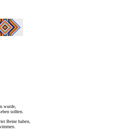
en wurde,
eben sollten.
ier Beine haben,
chwimmen.