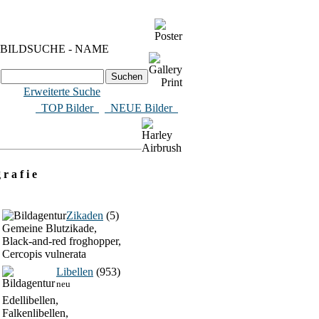
BILDSUCHE - NAME
Erweiterte Suche
​ TOP Bilder
NEUE Bilder
 r a f i e
Zikaden
(5)
Gemeine Blutzikade,
Black-and-red froghopper,
Cercopis vulnerata
Libellen
(953)
neu
Edellibellen,
Falkenlibellen,