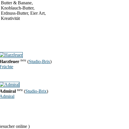
Butter & Banane,
Knoblauch-Butter,
Erdnuss-Butter, Eier Art,
Kreativität
neu
Harzfeuer
(
Studio-Brix
)
Früchte
neu
Admiral
(
Studio-Brix
)
Admiral
esucher online )