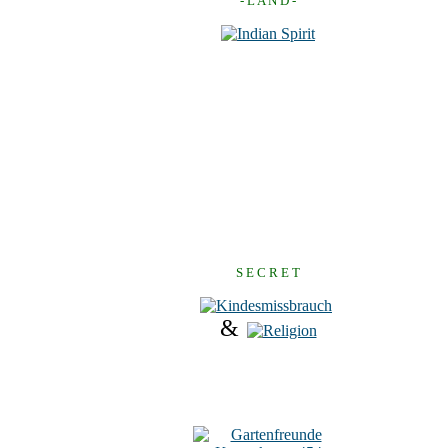
- L A N D -
S E C R E T
&