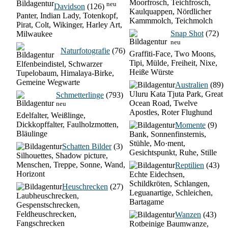
Moorfrosch, Teichfrosch,
neu
Davidson
(126)
Kaulquappen, Nördlicher
Panter, Indian Lady, Totenkopf,
Kammmolch, Teichmolch
Pirat, Colt, Wikinger, Harley Art,
Snap Shot
(72)
Milwaukee
neu
Naturfotografie
(76)
Graffiti-Face, Two Moons,
Tipi, Mülde, Freiheit, Nixe,
Elfenbeindistel, Schwarzer
Heiße Würste
Tupelobaum, Himalaya-Birke,
Gemeine Wegwarte
Australien
(89)
Uluru Kata Tjuta Park, Great
Schmetterlinge
(793)
Ocean Road, Twelve
neu
Apostles, Roter Flughund
Edelfalter, Weißlinge,
Dickkopffalter, Faulholzmotten,
Momente
(9)
Bläulinge
Bank, Sonnenfinsternis,
Stühle, Mo·ment,
Schatten Bilder
(3)
Gesichtspunkt, Ruhe, Stille
Silhouettes, Shadow picture,
Menschen, Treppe, Sonne, Wand,
Reptilien
(43)
Horizont
Echte Eidechsen,
Schildkröten, Schlangen,
Heuschrecken
(27)
Leguanartige, Schleichen,
Laubheuschrecken,
Bartagame
Gespenstschrecken,
Feldheuschrecken,
Wanzen
(43)
Fangschrecken
Rotbeinige Baumwanze,