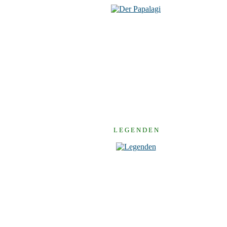
L E G E N D E N