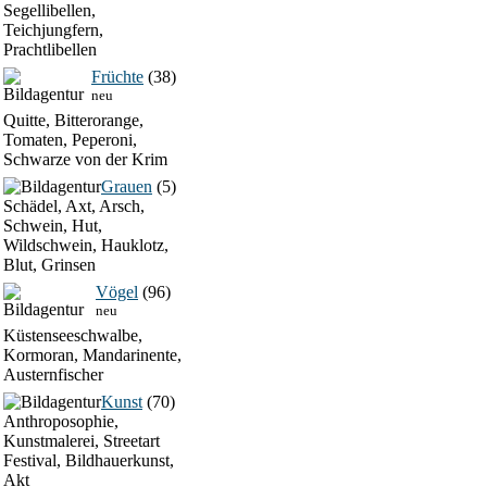
Segellibellen,
Teichjungfern,
Prachtlibellen
Früchte
(38)
neu
Quitte, Bitterorange,
Tomaten, Peperoni,
Schwarze von der Krim
Grauen
(5)
Schädel, Axt, Arsch,
Schwein, Hut,
Wildschwein, Hauklotz,
Blut, Grinsen
Vögel
(96)
neu
Küstenseeschwalbe,
Kormoran, Mandarinente,
Austernfischer
Kunst
(70)
Anthroposophie,
Kunstmalerei, Streetart
Festival, Bildhauerkunst,
Akt