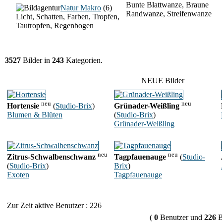
Bunte Blattwanze, Braune
Natur Makro
(6)
Randwanze, Streifenwanze
Licht, Schatten, Farben, Tropfen,
Tautropfen, Regenbogen
3527
Bilder in
243
Kategorien.
NEUE Bilder
neu
neu
Hortensie
(
Studio-Brix
)
Grünader-Weißling
Blumen & Blüten
(
Studio-Brix
)
Grünader-Weißling
neu
neu
Zitrus-Schwalbenschwanz
Tagpfauenauge
(
Studio-
(
Studio-Brix
)
Brix
)
Exoten
Tagpfauenauge
Zur Zeit aktive Benutzer : 226
(
0
Benutzer und
226
B