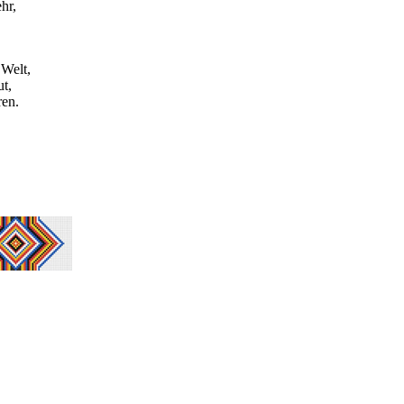
hr,
 Welt,
t,
ren.