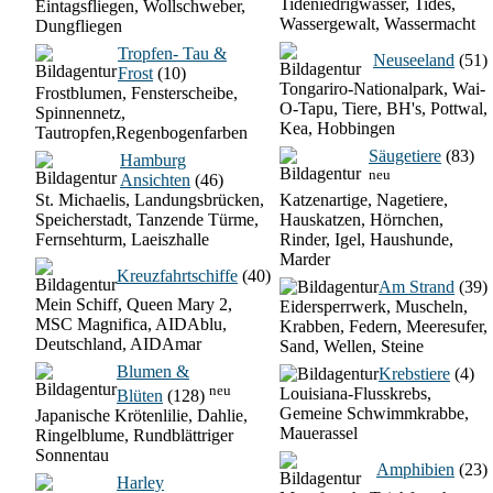
Tideniedrigwasser, Tides,
Eintagsfliegen, Wollschweber,
Wassergewalt, Wassermacht
Dungfliegen
Tropfen- Tau &
Neuseeland
(51)
Frost
(10)
Tongariro-Nationalpark, Wai-
Frostblumen, Fensterscheibe,
O-Tapu, Tiere, BH's, Pottwal,
Spinnennetz,
Kea, Hobbingen
Tautropfen,Regenbogenfarben
Säugetiere
(83)
Hamburg
neu
Ansichten
(46)
St. Michaelis, Landungsbrücken,
Katzenartige, Nagetiere,
Speicherstadt, Tanzende Türme,
Hauskatzen, Hörnchen,
Fernsehturm, Laeiszhalle
Rinder, Igel, Haushunde,
Marder
Kreuzfahrtschiffe
(40)
Am Strand
(39)
Mein Schiff, Queen Mary 2,
Eidersperrwerk, Muscheln,
MSC Magnifica, AIDAblu,
Krabben, Federn, Meeresufer,
Deutschland, AIDAmar
Sand, Wellen, Steine
Blumen &
Krebstiere
(4)
neu
Louisiana-Flusskrebs,
Blüten
(128)
Gemeine Schwimmkrabbe,
Japanische Krötenlilie, Dahlie,
Mauerassel
Ringelblume, Rundblättriger
Sonnentau
Amphibien
(23)
Harley