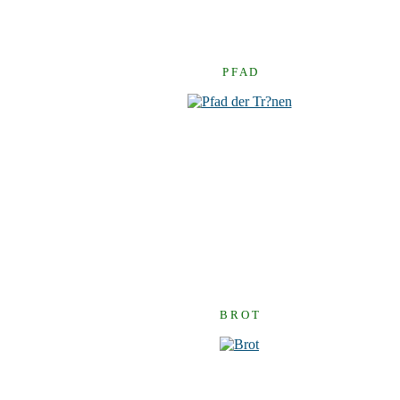
P F A D
B R O T