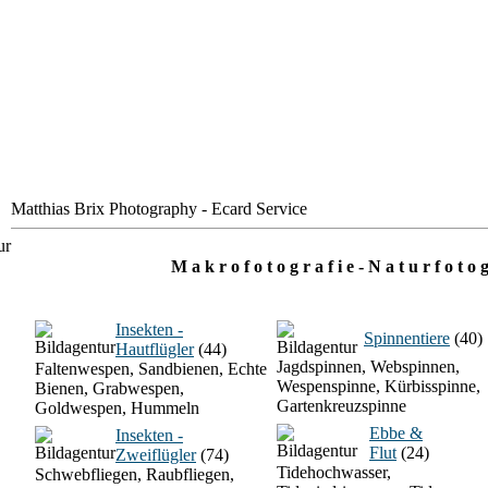
Matthias Brix Photography - Ecard Service
M a k r o f o t o g r a f i e - N a t u r f o t o g
Insekten -
Spinnentiere
(40)
Hautflügler
(44)
Jagdspinnen, Webspinnen,
Faltenwespen, Sandbienen, Echte
Wespenspinne, Kürbisspinne,
Bienen, Grabwespen,
Gartenkreuzspinne
Goldwespen, Hummeln
Ebbe &
Insekten -
Flut
(24)
Zweiflügler
(74)
Tidehochwasser,
Schwebfliegen, Raubfliegen,