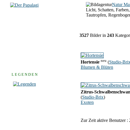
Natur Ma
Licht, Schatten, Farben,
Tautropfen, Regenboge
3527
Bilder in
243
Kategor
neu
Hortensie
(
Studio-Bri
Blumen & Blüten
L E G E N D E N
Zitrus-Schwalbenschwa
(
Studio-Brix
)
Exoten
Zur Zeit aktive Benutzer :