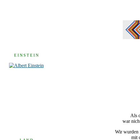
E I N S T E I N
Als 
war nich
Wir wurden z
mit 