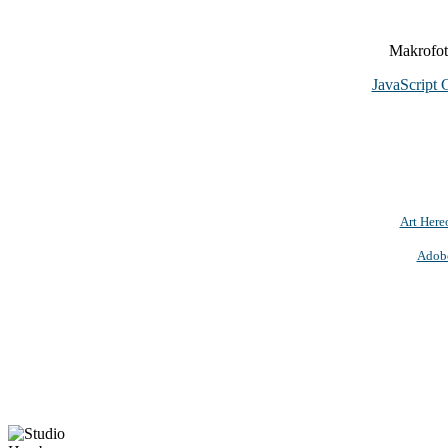
Makrofoto
JavaScript 
Art Here
Adob