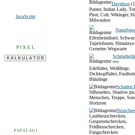
Davidson
(1
Panter, Indian Lady, To
Pirat, Colt, Wikinger, H
JavaScript
Milwaukee
Naturfotog
Elfenbeindistel, Schwar
Tupelobaum, Himalaya-
P I X E L
Gemeine Wegwarte
Schmetterli
neu
Edelfalter, Weißlinge,
Dickkopffalter, Faulhol
Bläulinge
Schatten 
Silhouettes, Shadow pic
Menschen, Treppe, Son
Horizont
Heuschre
Laubheuschrecken,
Gespenstschrecken,
Feldheuschrecken,
P A P A L A G I
Fangschrecken