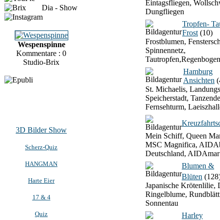
Eintagsfliegen, Wollsch
Dia - Show
Dungfliegen
Tropfen- T
Frost
(10)
Frostblumen, Fenstersch
Wespenspinne
Spinnennetz,
Kommentare : 0
Tautropfen,Regenbogen
Studio-Brix
Hamburg
Ansichten
(
St. Michaelis, Landung
Speicherstadt, Tanzend
Fernsehturm, Laeiszhall
Kreuzfahrtsc
3D Bilder Show
Mein Schiff, Queen Mar
MSC Magnifica, AIDAb
Scherz-Quiz
Deutschland, AIDAmar
HANGMAN
Blumen &
Blüten
(128
Harte Eier
Japanische Krötenlilie, 
Ringelblume, Rundblätt
17 & 4
Sonnentau
Quiz
Harley