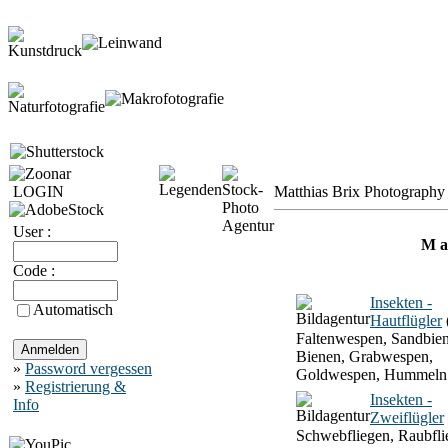
LOGIN
Matthias Brix Photography 
User :
M a 
Code :
Insekten -
Automatisch
Hautflügler
Faltenwespen, Sandbien
Bienen, Grabwespen,
»
Password vergessen
Goldwespen, Hummeln
»
Registrierung &
Insekten -
Info
Zweiflügler
Schwebfliegen, Raubfli