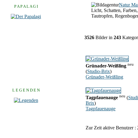
Natur Ma
P A P A L A G I
Licht, Schatten, Farben,
Tautropfen, Regenboge
3526
Bilder in
243
Kategor
neu
Grünader-Weißling
(
Studio-Brix
)
Grünader-Weißling
L E G E N D E N
neu
Tagpfauenauge
(
Stud
Brix
)
Tagpfauenauge
Zur Zeit aktive Benutzer :