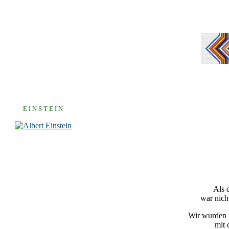
E I N S T E I N
Als 
war nich
Wir wurden z
mit 