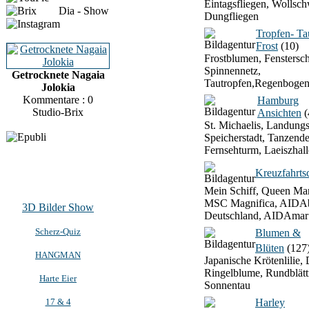
Eintagsfliegen, Wollsch
Dia - Show
Dungfliegen
Tropfen- T
Frost
(10)
Frostblumen, Fenstersch
Spinnennetz,
Getrocknete Nagaia
Tautropfen,Regenbogen
Jolokia
Kommentare : 0
Hamburg
Studio-Brix
Ansichten
(
St. Michaelis, Landung
Speicherstadt, Tanzend
Fernsehturm, Laeiszhall
Kreuzfahrtsc
Mein Schiff, Queen Mar
MSC Magnifica, AIDAb
3D Bilder Show
Deutschland, AIDAmar
Scherz-Quiz
Blumen &
Blüten
(127
HANGMAN
Japanische Krötenlilie, 
Ringelblume, Rundblätt
Harte Eier
Sonnentau
17 & 4
Harley