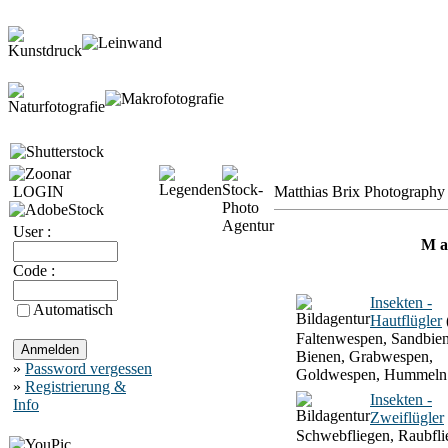
LOGIN
Matthias Brix Photography 
User :
M a 
Code :
Insekten -
Automatisch
Hautflügler
Faltenwespen, Sandbien
Bienen, Grabwespen,
»
Password vergessen
Goldwespen, Hummeln
»
Registrierung &
Insekten -
Info
Zweiflügler
Schwebfliegen, Raubfli