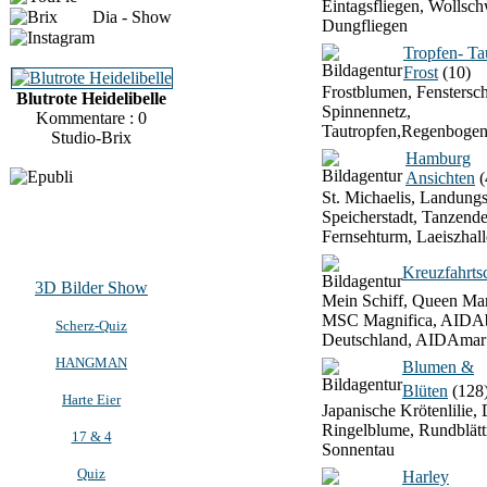
Eintagsfliegen, Wollsch
Dia - Show
Dungfliegen
Tropfen- T
Frost
(10)
Frostblumen, Fenstersch
Blutrote Heidelibelle
Spinnennetz,
Kommentare : 0
Tautropfen,Regenbogen
Studio-Brix
Hamburg
Ansichten
(
St. Michaelis, Landung
Speicherstadt, Tanzend
Fernsehturm, Laeiszhall
Kreuzfahrtsc
3D Bilder Show
Mein Schiff, Queen Mar
MSC Magnifica, AIDAb
Scherz-Quiz
Deutschland, AIDAmar
HANGMAN
Blumen &
Blüten
(128
Harte Eier
Japanische Krötenlilie, 
Ringelblume, Rundblätt
17 & 4
Sonnentau
Quiz
Harley