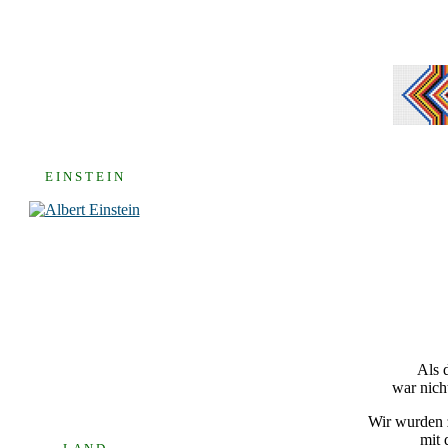
E I N S T E I N
Als 
war nich
Wir wurden z
mit 