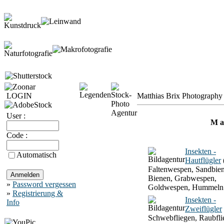
LOGIN
Matthias Brix Photography 
User :
M a 
Code :
Insekten -
Automatisch
Hautflügler
Faltenwespen, Sandbien
Bienen, Grabwespen,
»
Password vergessen
Goldwespen, Hummeln
»
Registrierung &
Insekten -
Info
Zweiflügler
Schwebfliegen, Raubfli