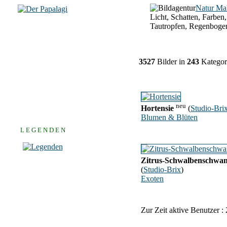
Natur Ma
Licht, Schatten, Farben,
Tautropfen, Regenboge
3527
Bilder in
243
Kategor
neu
Hortensie
(
Studio-Bri
Blumen & Blüten
L E G E N D E N
Zitrus-Schwalbenschwa
(
Studio-Brix
)
Exoten
Zur Zeit aktive Benutzer :