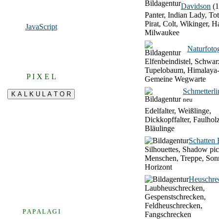
Davidson
(1
Panter, Indian Lady, To
Pirat, Colt, Wikinger, H
JavaScript
Milwaukee
Naturfotog
Elfenbeindistel, Schwar
Tupelobaum, Himalaya-
P I X E L
Gemeine Wegwarte
Schmetterli
neu
Edelfalter, Weißlinge,
Dickkopffalter, Faulhol
Bläulinge
Schatten 
Silhouettes, Shadow pic
Menschen, Treppe, Son
Horizont
Heuschre
Laubheuschrecken,
Gespenstschrecken,
Feldheuschrecken,
P A P A L A G I
Fangschrecken