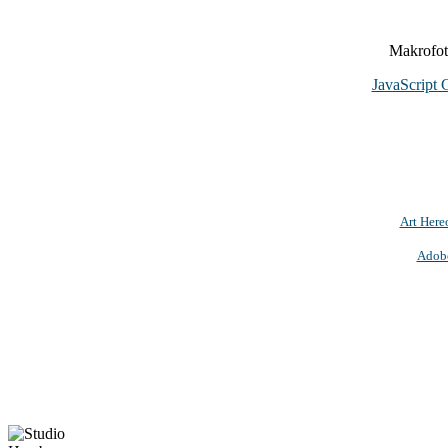
Makrofoto
JavaScript 
Art Here
Adob