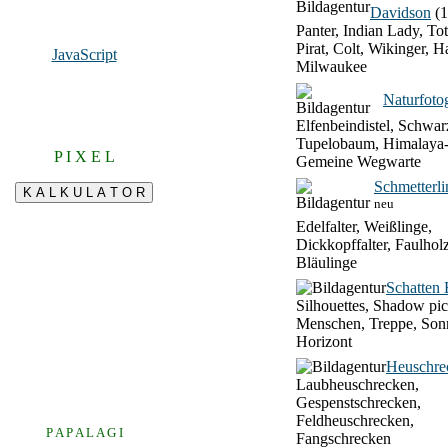
Davidson
(1
Panter, Indian Lady, To
Pirat, Colt, Wikinger, H
JavaScript
Milwaukee
Naturfotog
Elfenbeindistel, Schwar
Tupelobaum, Himalaya-
P I X E L
Gemeine Wegwarte
Schmetterli
neu
Edelfalter, Weißlinge,
Dickkopffalter, Faulhol
Bläulinge
Schatten 
Silhouettes, Shadow pic
Menschen, Treppe, Son
Horizont
Heuschre
Laubheuschrecken,
Gespenstschrecken,
Feldheuschrecken,
P A P A L A G I
Fangschrecken