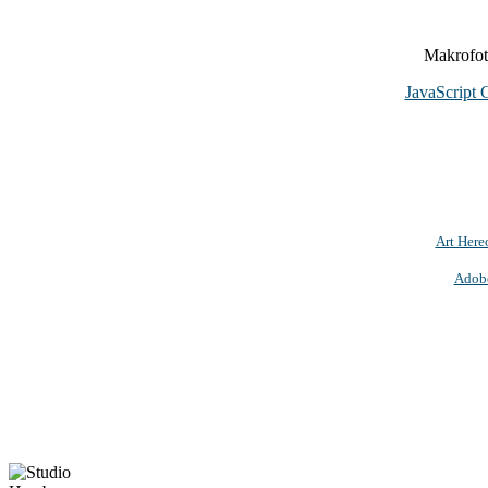
Makrofoto
JavaScript 
Art Here
Adob