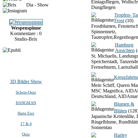
Eintagsfliegen, Wollsch
Dia - Show
Dungfliegen
Tropfen- T
Frost
(10)
Frostblumen, Fenstersch
Wespenspinne
Spinnennetz,
Kommentare : 0
Tautropfen,Regenbogen
Studio-Brix
Hamburg
Ansichten
(
St. Michaelis, Landung
Speicherstadt, Tanzend
Fernsehturm, Laeiszhall
Kreuzfahrtsc
3D Bilder Show
Mein Schiff, Queen Mar
MSC Magnifica, AIDAb
Scherz-Quiz
Deutschland, AIDAmar
HANGMAN
Blumen &
Blüten
(128
Harte Eier
Japanische Krötenlilie, 
Ringelblume, Rundblätt
17 & 4
Sonnentau
Quiz
Harley