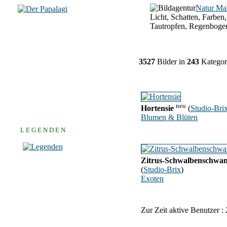
Natur Ma
Licht, Schatten, Farben,
Tautropfen, Regenboge
3527
Bilder in
243
Kategor
neu
Hortensie
(
Studio-Bri
Blumen & Blüten
L E G E N D E N
Zitrus-Schwalbenschwa
(
Studio-Brix
)
Exoten
Zur Zeit aktive Benutzer :