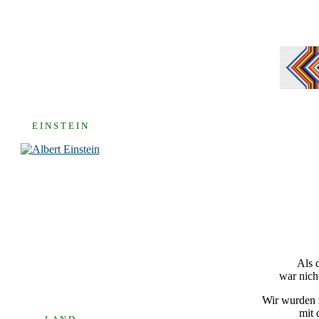
E I N S T E I N
Als 
war nich
Wir wurden z
mit 