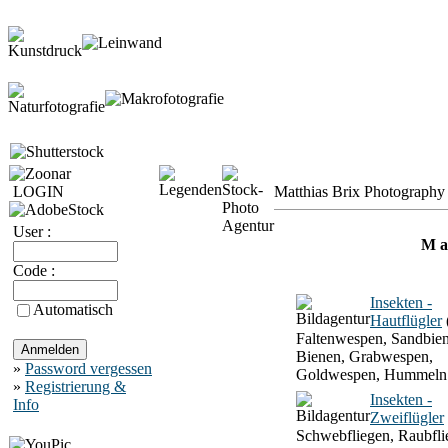
LOGIN
Matthias Brix Photography 
User :
M a 
Code :
Insekten -
Automatisch
Hautflügler
Faltenwespen, Sandbien
Bienen, Grabwespen,
»
Password vergessen
Goldwespen, Hummeln
»
Registrierung &
Insekten -
Info
Zweiflügler
Schwebfliegen, Raubfli