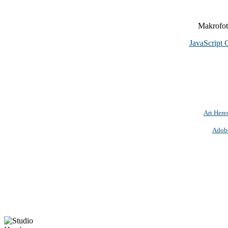
Makrofoto
JavaScript 
Art Here
Adob