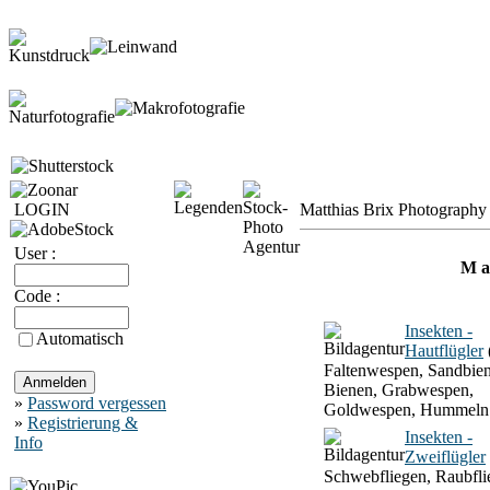
LOGIN
Matthias Brix Photography 
User :
M a 
Code :
Insekten -
Automatisch
Hautflügler
Faltenwespen, Sandbien
Bienen, Grabwespen,
»
Password vergessen
Goldwespen, Hummeln
»
Registrierung &
Insekten -
Info
Zweiflügler
Schwebfliegen, Raubfli