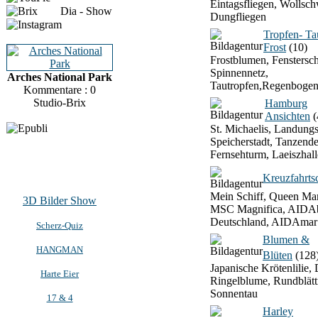
Eintagsfliegen, Wollsch
Dia - Show
Dungfliegen
Tropfen- T
Frost
(10)
Frostblumen, Fenstersch
Spinnennetz,
Arches National Park
Tautropfen,Regenbogen
Kommentare : 0
Studio-Brix
Hamburg
Ansichten
(
St. Michaelis, Landung
Speicherstadt, Tanzend
Fernsehturm, Laeiszhall
Kreuzfahrtsc
Mein Schiff, Queen Mar
3D Bilder Show
MSC Magnifica, AIDAb
Deutschland, AIDAmar
Scherz-Quiz
Blumen &
HANGMAN
Blüten
(128
Japanische Krötenlilie, 
Harte Eier
Ringelblume, Rundblätt
Sonnentau
17 & 4
Harley