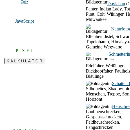
Quiz
Davidson
(1
Panter, Indian Lady, To
Pirat, Colt, Wikinger, H
Milwaukee
JavaScript
Naturfotog
Elfenbeindistel, Schwar
Tupelobaum, Himalaya-
Gemeine Wegwarte
P I X E L
Schmetterli
neu
Edelfalter, Weißlinge,
Dickkopffalter, Faulhol
Bläulinge
Schatten 
Silhouettes, Shadow pic
Menschen, Treppe, Son
Horizont
Heuschre
Laubheuschrecken,
Gespenstschrecken,
Feldheuschrecken,
Fangschrecken