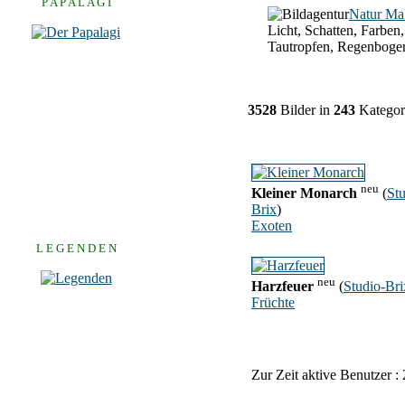
P A P A L A G I
Natur Ma
Licht, Schatten, Farben,
Tautropfen, Regenboge
3528
Bilder in
243
Kategor
neu
Kleiner Monarch
(
Stu
Brix
)
Exoten
L E G E N D E N
neu
Harzfeuer
(
Studio-Bri
Früchte
Zur Zeit aktive Benutzer :