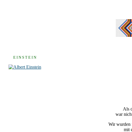
E I N S T E I N
Als 
war nich
Wir wurden z
mit 