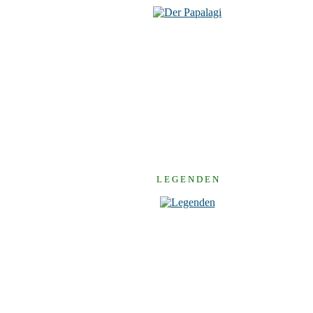
L E G E N D E N