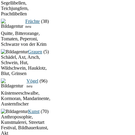
Segellibellen,
Teichjungfern,
Prachtlibellen
Früchte
(38)
neu
Quitte, Bitterorange,
Tomaten, Peperoni,
Schwarze von der Krim
Grauen
(5)
Schädel, Axt, Arsch,
Schwein, Hut,
Wildschwein, Hauklotz,
Blut, Grinsen
Vögel
(96)
neu
Küstenseeschwalbe,
Kormoran, Mandarinente,
Austernfischer
Kunst
(70)
Anthroposophie,
Kunstmalerei, Streetart
Festival, Bildhauerkunst,
Akt