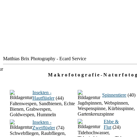
Matthias Brix Photography - Ecard Service
M a k r o f o t o g r a f i e - N a t u r f o t o g
Insekten -
Spinnentiere
(40)
Hautflügler
(44)
Jagdspinnen, Webspinnen,
Faltenwespen, Sandbienen, Echte
Wespenspinne, Kürbisspinne,
Bienen, Grabwespen,
Gartenkreuzspinne
Goldwespen, Hummeln
Ebbe &
Insekten -
Flut
(24)
Zweiflügler
(74)
Tidehochwasser,
Schwebfliegen, Raubfliegen,