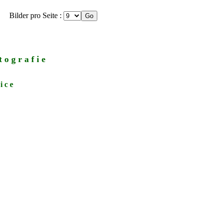
Bilder pro Seite :
 o g r a f i e
i c e