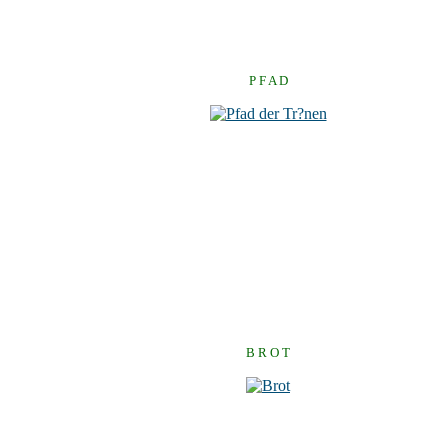
P F A D
B R O T