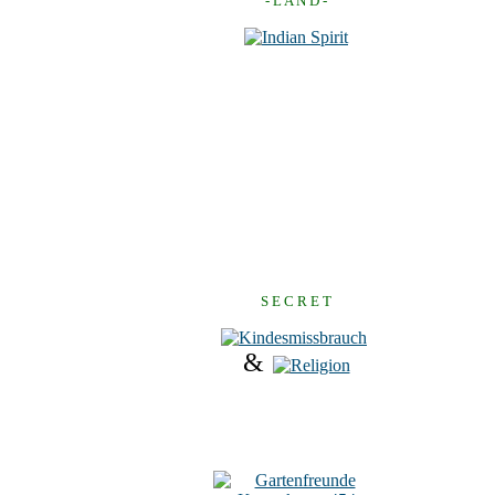
- L A N D -
S E C R E T
&