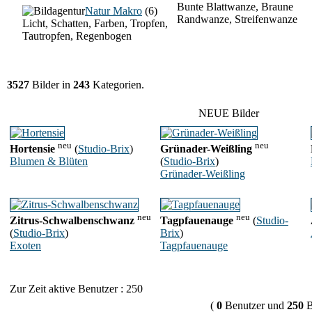
Bunte Blattwanze, Braune
Natur Makro
(6)
Randwanze, Streifenwanze
Licht, Schatten, Farben, Tropfen,
Tautropfen, Regenbogen
3527
Bilder in
243
Kategorien.
NEUE Bilder
neu
neu
Hortensie
(
Studio-Brix
)
Grünader-Weißling
Blumen & Blüten
(
Studio-Brix
)
Grünader-Weißling
neu
neu
Zitrus-Schwalbenschwanz
Tagpfauenauge
(
Studio-
(
Studio-Brix
)
Brix
)
Exoten
Tagpfauenauge
Zur Zeit aktive Benutzer : 250
(
0
Benutzer und
250
B