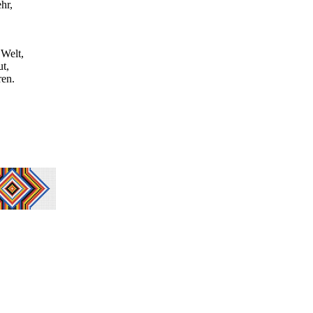
hr,
 Welt,
t,
ren.