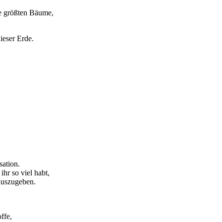
ie größten Bäume,
ieser Erde.
sation.
hr so viel habt,
 auszugeben.
ffe,