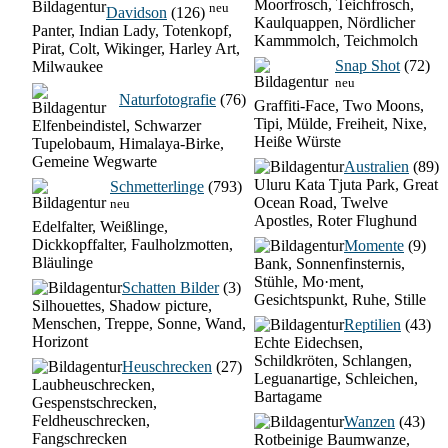
Moorfrosch, Teichfrosch,
neu
Davidson
(126)
Kaulquappen, Nördlicher
Panter, Indian Lady, Totenkopf,
Kammmolch, Teichmolch
Pirat, Colt, Wikinger, Harley Art,
Snap Shot
(72)
Milwaukee
neu
Naturfotografie
(76)
Graffiti-Face, Two Moons,
Tipi, Mülde, Freiheit, Nixe,
Elfenbeindistel, Schwarzer
Heiße Würste
Tupelobaum, Himalaya-Birke,
Gemeine Wegwarte
Australien
(89)
Uluru Kata Tjuta Park, Great
Schmetterlinge
(793)
Ocean Road, Twelve
neu
Apostles, Roter Flughund
Edelfalter, Weißlinge,
Dickkopffalter, Faulholzmotten,
Momente
(9)
Bläulinge
Bank, Sonnenfinsternis,
Stühle, Mo·ment,
Schatten Bilder
(3)
Gesichtspunkt, Ruhe, Stille
Silhouettes, Shadow picture,
Menschen, Treppe, Sonne, Wand,
Reptilien
(43)
Horizont
Echte Eidechsen,
Schildkröten, Schlangen,
Heuschrecken
(27)
Leguanartige, Schleichen,
Laubheuschrecken,
Bartagame
Gespenstschrecken,
Feldheuschrecken,
Wanzen
(43)
Fangschrecken
Rotbeinige Baumwanze,