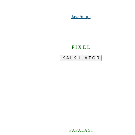
JavaScript
P I X E L
P A P A L A G I