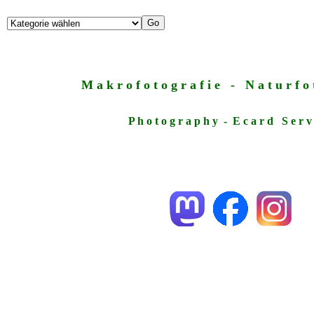
M a k r o f o t o g r a f i e - N a t u r f o t
P h o t o g r a p h y - E c a r d S e r v 