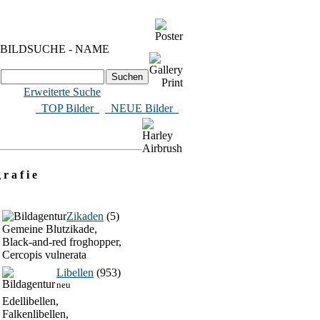
BILDSUCHE - NAME
Erweiterte Suche
​ TOP Bilder
NEUE Bilder
 r a f i e
Zikaden
(5)
Gemeine Blutzikade,
Black-and-red froghopper,
Cercopis vulnerata
Libellen
(953)
neu
Edellibellen,
Falkenlibellen,