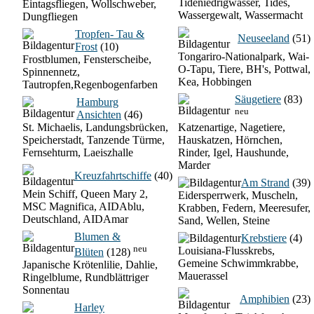
Tideniedrigwasser, Tides,
Eintagsfliegen, Wollschweber,
Wassergewalt, Wassermacht
Dungfliegen
Tropfen- Tau &
Neuseeland
(51)
Frost
(10)
Tongariro-Nationalpark, Wai-
Frostblumen, Fensterscheibe,
O-Tapu, Tiere, BH's, Pottwal,
Spinnennetz,
Kea, Hobbingen
Tautropfen,Regenbogenfarben
Säugetiere
(83)
Hamburg
neu
Ansichten
(46)
St. Michaelis, Landungsbrücken,
Katzenartige, Nagetiere,
Speicherstadt, Tanzende Türme,
Hauskatzen, Hörnchen,
Fernsehturm, Laeiszhalle
Rinder, Igel, Haushunde,
Marder
Kreuzfahrtschiffe
(40)
Am Strand
(39)
Mein Schiff, Queen Mary 2,
Eidersperrwerk, Muscheln,
MSC Magnifica, AIDAblu,
Krabben, Federn, Meeresufer,
Deutschland, AIDAmar
Sand, Wellen, Steine
Blumen &
Krebstiere
(4)
neu
Louisiana-Flusskrebs,
Blüten
(128)
Gemeine Schwimmkrabbe,
Japanische Krötenlilie, Dahlie,
Mauerassel
Ringelblume, Rundblättriger
Sonnentau
Amphibien
(23)
Harley