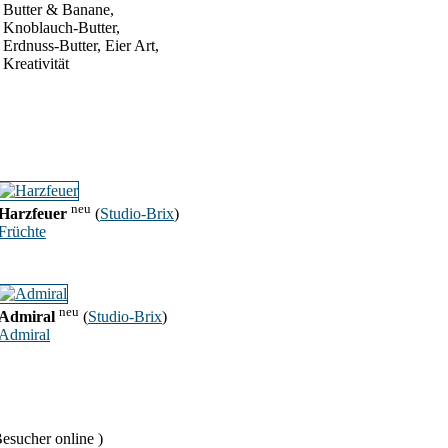
Butter & Banane,
Knoblauch-Butter,
Erdnuss-Butter, Eier Art,
Kreativität
neu
Harzfeuer
(
Studio-Brix
)
Früchte
neu
Admiral
(
Studio-Brix
)
Admiral
esucher online )