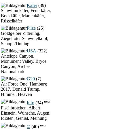
Käfer
(39)
Schwimmkäfer, Feuerkäfer,
Bockkäfer, Marienkäfer,
Rüsselkäfer
Pilze
(25)
Goldgelber Zitterling,
Ziegelroter Schwefelkopf,
Schopf-Tintling
USA
(322)
Antelope Canyon,
Monument Valley, Bryce
Canyon, Arches
Nationalpark
G20
(7)
Air Force One, Hamburg
2017, Donald Trump,
Himmel, Heaven
neu
Info
(34)
Fischbrötchen, Albert
Einstein, Wünsche, Augen,
Idioten, Genial, Meinung
neu
©
(40)