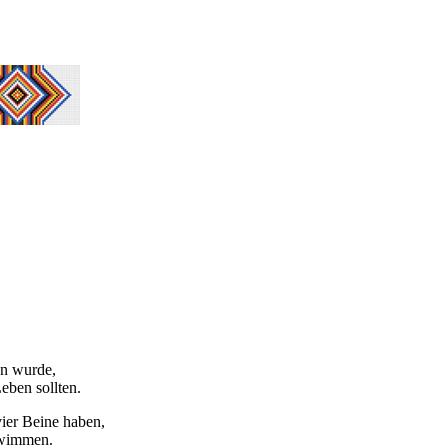
en wurde,
eben sollten.
ier Beine haben,
chwimmen.