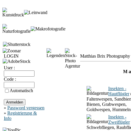
LOGIN
Matthias Brix Photography 
User :
M a 
Code :
Insekten -
Automatisch
Hautflügler
Faltenwespen, Sandbien
Bienen, Grabwespen,
»
Password vergessen
Goldwespen, Hummeln
»
Registrierung &
Insekten -
Info
Zweiflügler
Schwebfliegen, Raubfli