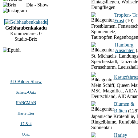
Eintagsfliegen, Wollsch
Dia - Show
Dungfliegen
Tropfen- T
Frost
(10)
Frostblumen, Fenstersch
Gelbhaubenkakadu
Spinnennetz,
Kommentare : 0
Tautropfen,Regenbogen
Studio-Brix
Hamburg
Ansichten
(
St. Michaelis, Landung
Speicherstadt, Tanzend
Fernsehturm, Laeiszhall
Kreuzfahrtsc
3D Bilder Show
Mein Schiff, Queen Mar
MSC Magnifica, AIDAb
Scherz-Quiz
Deutschland, AIDAmar
HANGMAN
Blumen &
Blüten
(128
Harte Eier
Japanische Krötenlilie, 
Ringelblume, Rundblätt
17 & 4
Sonnentau
Quiz
Harley