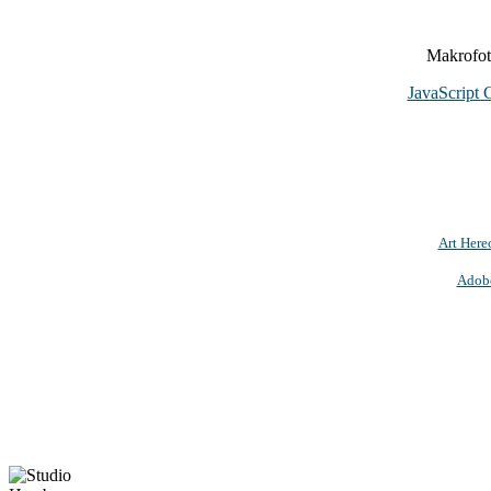
Makrofoto
JavaScript 
Art Here
Adob