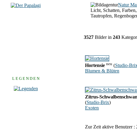
Natur Ma
Licht, Schatten, Farben,
Tautropfen, Regenboge
3527
Bilder in
243
Kategor
neu
Hortensie
(
Studio-Bri
Blumen & Blüten
L E G E N D E N
Zitrus-Schwalbenschwa
(
Studio-Brix
)
Exoten
Zur Zeit aktive Benutzer :