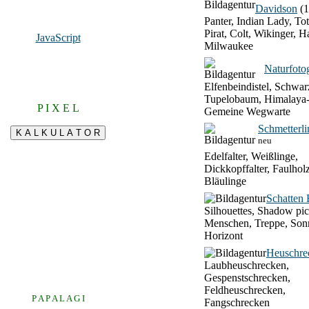
Davidson
(1
Panter, Indian Lady, To
Pirat, Colt, Wikinger, H
JavaScript
Milwaukee
Naturfotog
Elfenbeindistel, Schwar
Tupelobaum, Himalaya-
P I X E L
Gemeine Wegwarte
Schmetterli
neu
Edelfalter, Weißlinge,
Dickkopffalter, Faulhol
Bläulinge
Schatten 
Silhouettes, Shadow pic
Menschen, Treppe, Son
Horizont
Heuschre
Laubheuschrecken,
Gespenstschrecken,
Feldheuschrecken,
P A P A L A G I
Fangschrecken