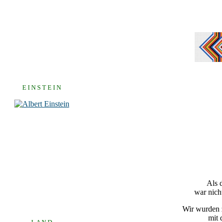
E I N S T E I N
Als 
war nich
Wir wurden z
mit 