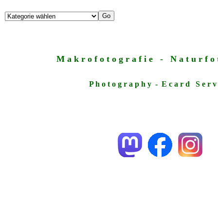
M a k r o f o t o g r a f i e - N a t u r f o t
P h o t o g r a p h y - E c a r d S e r v 