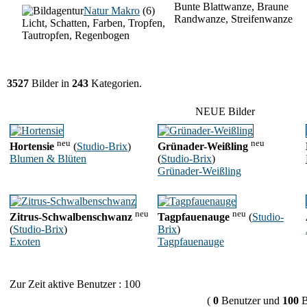
Bunte Blattwanze, Braune
Natur Makro
(6)
Randwanze, Streifenwanze
Licht, Schatten, Farben, Tropfen,
Tautropfen, Regenbogen
3527
Bilder in
243
Kategorien.
NEUE Bilder
neu
neu
Hortensie
(
Studio-Brix
)
Grünader-Weißling
Blumen & Blüten
(
Studio-Brix
)
Grünader-Weißling
neu
neu
Zitrus-Schwalbenschwanz
Tagpfauenauge
(
Studio-
(
Studio-Brix
)
Brix
)
Exoten
Tagpfauenauge
Zur Zeit aktive Benutzer : 100
(
0
Benutzer und
100
B