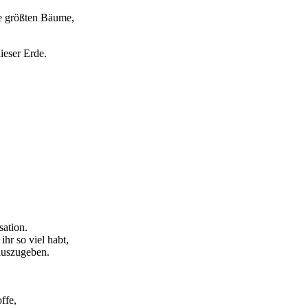
ie größten Bäume,
ieser Erde.
sation.
hr so viel habt,
 auszugeben.
ffe,