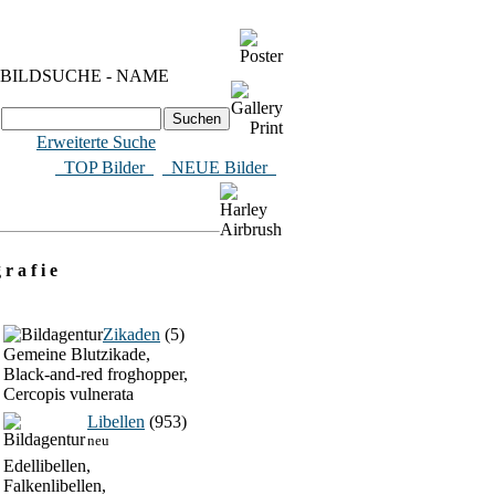
BILDSUCHE - NAME
Erweiterte Suche
​ TOP Bilder
NEUE Bilder
 r a f i e
Zikaden
(5)
Gemeine Blutzikade,
Black-and-red froghopper,
Cercopis vulnerata
Libellen
(953)
neu
Edellibellen,
Falkenlibellen,