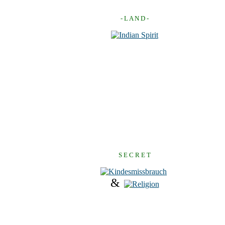
- L A N D -
S E C R E T
&