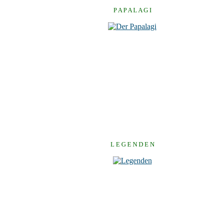
P A P A L A G I
L E G E N D E N