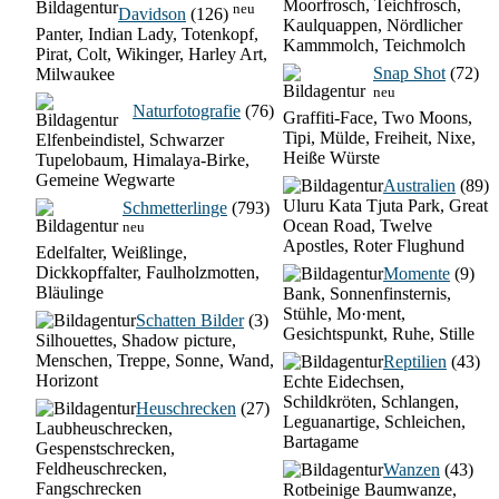
Moorfrosch, Teichfrosch,
neu
Davidson
(126)
Kaulquappen, Nördlicher
Panter, Indian Lady, Totenkopf,
Kammmolch, Teichmolch
Pirat, Colt, Wikinger, Harley Art,
Snap Shot
(72)
Milwaukee
neu
Naturfotografie
(76)
Graffiti-Face, Two Moons,
Tipi, Mülde, Freiheit, Nixe,
Elfenbeindistel, Schwarzer
Heiße Würste
Tupelobaum, Himalaya-Birke,
Gemeine Wegwarte
Australien
(89)
Uluru Kata Tjuta Park, Great
Schmetterlinge
(793)
Ocean Road, Twelve
neu
Apostles, Roter Flughund
Edelfalter, Weißlinge,
Dickkopffalter, Faulholzmotten,
Momente
(9)
Bläulinge
Bank, Sonnenfinsternis,
Stühle, Mo·ment,
Schatten Bilder
(3)
Gesichtspunkt, Ruhe, Stille
Silhouettes, Shadow picture,
Menschen, Treppe, Sonne, Wand,
Reptilien
(43)
Horizont
Echte Eidechsen,
Schildkröten, Schlangen,
Heuschrecken
(27)
Leguanartige, Schleichen,
Laubheuschrecken,
Bartagame
Gespenstschrecken,
Feldheuschrecken,
Wanzen
(43)
Fangschrecken
Rotbeinige Baumwanze,