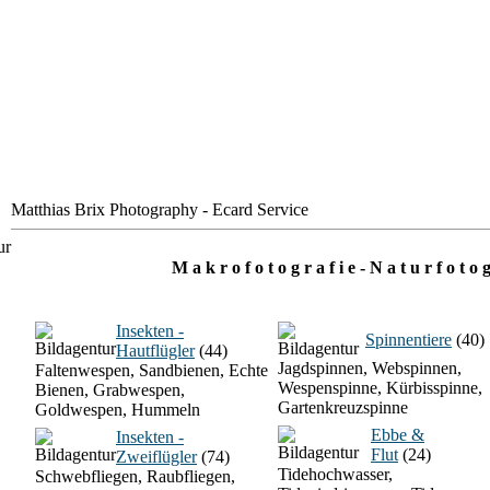
Matthias Brix Photography - Ecard Service
M a k r o f o t o g r a f i e - N a t u r f o t o g
Insekten -
Spinnentiere
(40)
Hautflügler
(44)
Jagdspinnen, Webspinnen,
Faltenwespen, Sandbienen, Echte
Wespenspinne, Kürbisspinne,
Bienen, Grabwespen,
Gartenkreuzspinne
Goldwespen, Hummeln
Ebbe &
Insekten -
Flut
(24)
Zweiflügler
(74)
Tidehochwasser,
Schwebfliegen, Raubfliegen,