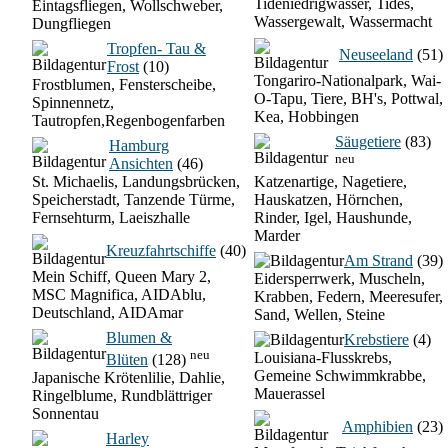
Tideniedrigwasser, Tides,
Eintagsfliegen, Wollschweber,
Wassergewalt, Wassermacht
Dungfliegen
Tropfen- Tau &
Neuseeland
(51)
Frost
(10)
Tongariro-Nationalpark, Wai-
Frostblumen, Fensterscheibe,
O-Tapu, Tiere, BH's, Pottwal,
Spinnennetz,
Kea, Hobbingen
Tautropfen,Regenbogenfarben
Säugetiere
(83)
Hamburg
neu
Ansichten
(46)
St. Michaelis, Landungsbrücken,
Katzenartige, Nagetiere,
Speicherstadt, Tanzende Türme,
Hauskatzen, Hörnchen,
Fernsehturm, Laeiszhalle
Rinder, Igel, Haushunde,
Marder
Kreuzfahrtschiffe
(40)
Am Strand
(39)
Mein Schiff, Queen Mary 2,
Eidersperrwerk, Muscheln,
MSC Magnifica, AIDAblu,
Krabben, Federn, Meeresufer,
Deutschland, AIDAmar
Sand, Wellen, Steine
Blumen &
Krebstiere
(4)
neu
Louisiana-Flusskrebs,
Blüten
(128)
Gemeine Schwimmkrabbe,
Japanische Krötenlilie, Dahlie,
Mauerassel
Ringelblume, Rundblättriger
Sonnentau
Amphibien
(23)
Harley