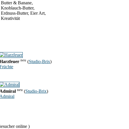
Butter & Banane,
Knoblauch-Butter,
Erdnuss-Butter, Eier Art,
Kreativität
neu
Harzfeuer
(
Studio-Brix
)
Früchte
neu
Admiral
(
Studio-Brix
)
Admiral
esucher online )