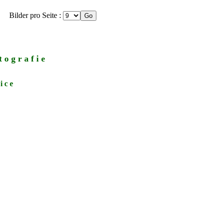
Bilder pro Seite :
 o g r a f i e
i c e