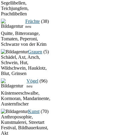
Segellibellen,
Teichjungfern,
Prachtlibellen
Früchte
(38)
neu
Quitte, Bitterorange,
Tomaten, Peperoni,
Schwarze von der Krim
Grauen
(5)
Schädel, Axt, Arsch,
Schwein, Hut,
Wildschwein, Hauklotz,
Blut, Grinsen
Vögel
(96)
neu
Küstenseeschwalbe,
Kormoran, Mandarinente,
Austernfischer
Kunst
(70)
Anthroposophie,
Kunstmalerei, Streetart
Festival, Bildhauerkunst,
Akt