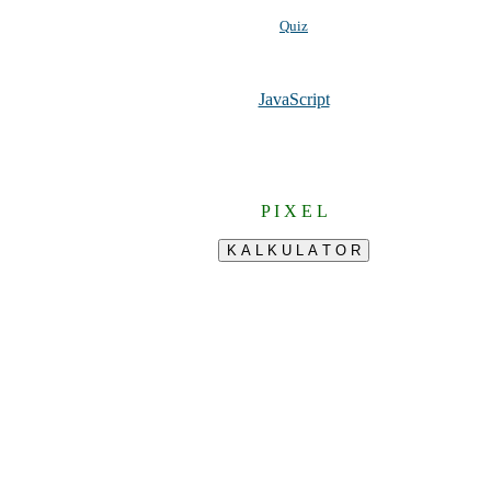
Quiz
JavaScript
P I X E L