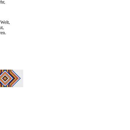
hr,
 Welt,
t,
ren.