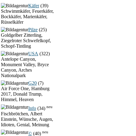
Käfer
(39)
Schwimmkäfer, Feuerkäfer,
Bockkäfer, Marienkäfer,
Rüsselkäfer
Pilze
(25)
Goldgelber Zitterling,
Ziegelroter Schwefelkopf,
Schopf-Tintling
USA
(322)
Antelope Canyon,
Monument Valley, Bryce
Canyon, Arches
Nationalpark
G20
(7)
Air Force One, Hamburg
2017, Donald Trump,
Himmel, Heaven
neu
Info
(34)
Fischbrötchen, Albert
Einstein, Wünsche, Augen,
Idioten, Genial, Meinung
neu
©
(40)