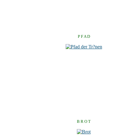
P F A D
B R O T