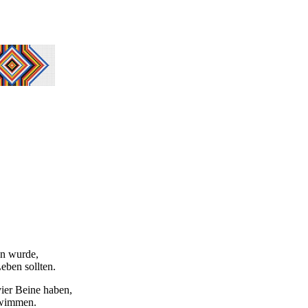
en wurde,
eben sollten.
ier Beine haben,
chwimmen.