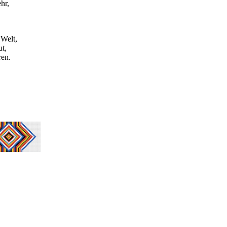
hr,
 Welt,
t,
ren.