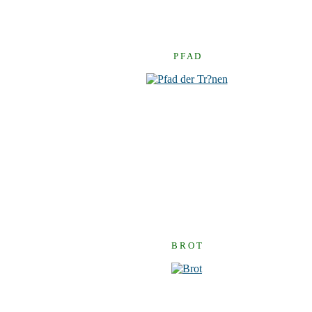
P F A D
B R O T