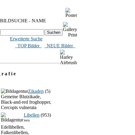
BILDSUCHE - NAME
Erweiterte Suche
​ TOP Bilder
NEUE Bilder
 r a f i e
Zikaden
(5)
Gemeine Blutzikade,
Black-and-red froghopper,
Cercopis vulnerata
Libellen
(953)
neu
Edellibellen,
Falkenlibellen,