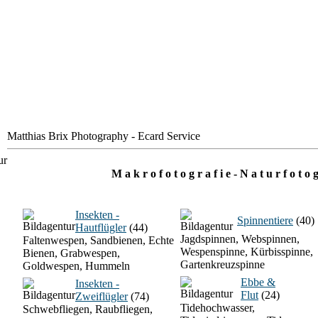
Matthias Brix Photography - Ecard Service
M a k r o f o t o g r a f i e - N a t u r f o t o g
Insekten -
Spinnentiere
(40)
Hautflügler
(44)
Jagdspinnen, Webspinnen,
Faltenwespen, Sandbienen, Echte
Wespenspinne, Kürbisspinne,
Bienen, Grabwespen,
Gartenkreuzspinne
Goldwespen, Hummeln
Ebbe &
Insekten -
Flut
(24)
Zweiflügler
(74)
Tidehochwasser,
Schwebfliegen, Raubfliegen,