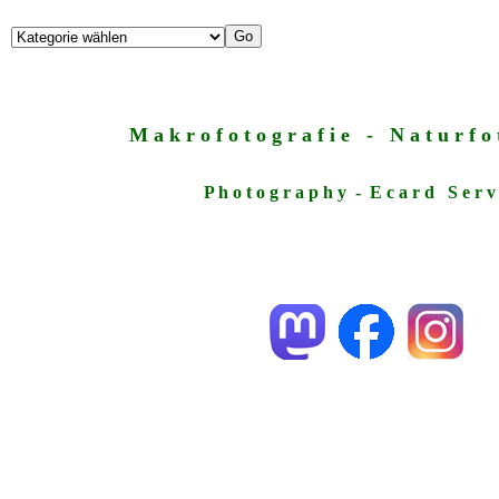
M a k r o f o t o g r a f i e - N a t u r f o t
P h o t o g r a p h y - E c a r d S e r v 