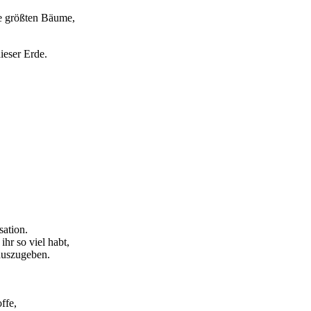
ie größten Bäume,
ieser Erde.
sation.
hr so viel habt,
 auszugeben.
ffe,