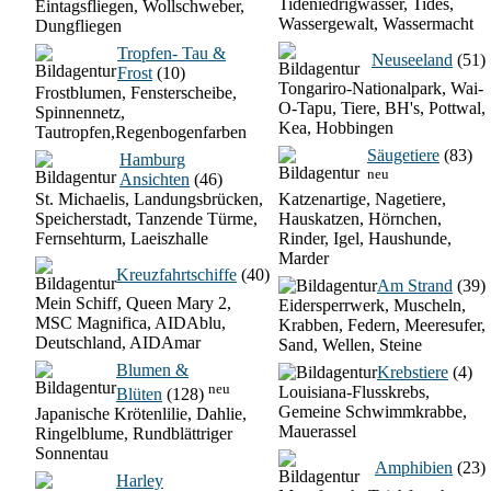
Tideniedrigwasser, Tides,
Eintagsfliegen, Wollschweber,
Wassergewalt, Wassermacht
Dungfliegen
Tropfen- Tau &
Neuseeland
(51)
Frost
(10)
Tongariro-Nationalpark, Wai-
Frostblumen, Fensterscheibe,
O-Tapu, Tiere, BH's, Pottwal,
Spinnennetz,
Kea, Hobbingen
Tautropfen,Regenbogenfarben
Säugetiere
(83)
Hamburg
neu
Ansichten
(46)
St. Michaelis, Landungsbrücken,
Katzenartige, Nagetiere,
Speicherstadt, Tanzende Türme,
Hauskatzen, Hörnchen,
Fernsehturm, Laeiszhalle
Rinder, Igel, Haushunde,
Marder
Kreuzfahrtschiffe
(40)
Am Strand
(39)
Mein Schiff, Queen Mary 2,
Eidersperrwerk, Muscheln,
MSC Magnifica, AIDAblu,
Krabben, Federn, Meeresufer,
Deutschland, AIDAmar
Sand, Wellen, Steine
Blumen &
Krebstiere
(4)
neu
Louisiana-Flusskrebs,
Blüten
(128)
Gemeine Schwimmkrabbe,
Japanische Krötenlilie, Dahlie,
Mauerassel
Ringelblume, Rundblättriger
Sonnentau
Amphibien
(23)
Harley