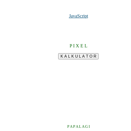
JavaScript
P I X E L
P A P A L A G I