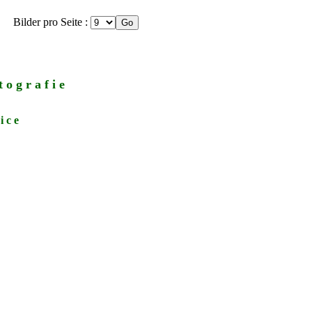
Bilder pro Seite :
 o g r a f i e
i c e