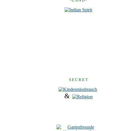
- L A N D -
S E C R E T
&