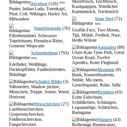
Moorfrosch, Teichfrosch,
neu
Davidson
(126)
Kaulquappen, Nördlicher
Panter, Indian Lady, Totenkopf,
Kammmolch, Teichmolch
Pirat, Colt, Wikinger, Harley Art,
Snap Shot
(72)
Milwaukee
neu
Naturfotografie
(76)
Graffiti-Face, Two Moons,
Tipi, Mülde, Freiheit, Nixe,
Elfenbeindistel, Schwarzer
Heiße Würste
Tupelobaum, Himalaya-Birke,
Gemeine Wegwarte
Australien
(89)
Uluru Kata Tjuta Park, Great
Schmetterlinge
(793)
Ocean Road, Twelve
neu
Apostles, Roter Flughund
Edelfalter, Weißlinge,
Dickkopffalter, Faulholzmotten,
Momente
(9)
Bläulinge
Bank, Sonnenfinsternis,
Stühle, Mo·ment,
Schatten Bilder
(3)
Gesichtspunkt, Ruhe, Stille
Silhouettes, Shadow picture,
Menschen, Treppe, Sonne, Wand,
Reptilien
(43)
Horizont
Echte Eidechsen,
Schildkröten, Schlangen,
Heuschrecken
(27)
Leguanartige, Schleichen,
Laubheuschrecken,
Bartagame
Gespenstschrecken,
Feldheuschrecken,
Wanzen
(43)
Fangschrecken
Rotbeinige Baumwanze,