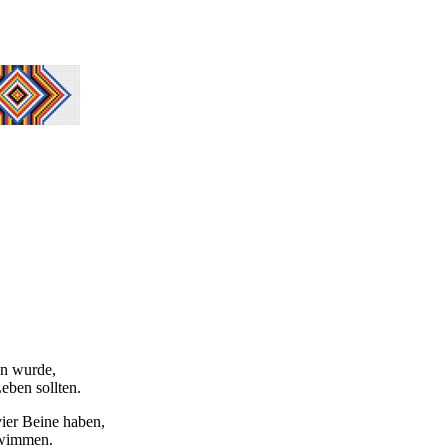
en wurde,
eben sollten.
ier Beine haben,
chwimmen.