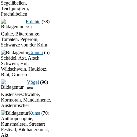
Segellibellen,
Teichjungfern,
Prachtlibellen
Früchte
(38)
neu
Quitte, Bitterorange,
Tomaten, Peperoni,
Schwarze von der Krim
Grauen
(5)
Schädel, Axt, Arsch,
Schwein, Hut,
Wildschwein, Hauklotz,
Blut, Grinsen
Vögel
(96)
neu
Küstenseeschwalbe,
Kormoran, Mandarinente,
Austernfischer
Kunst
(70)
Anthroposophie,
Kunstmalerei, Streetart
Festival, Bildhauerkunst,
Akt