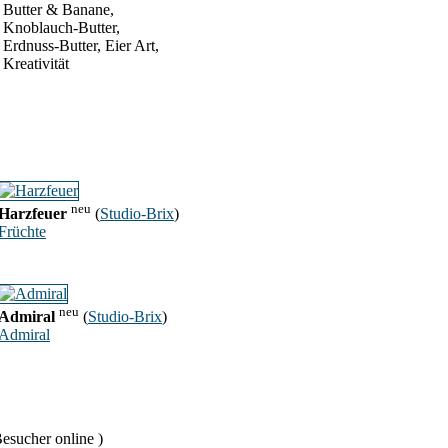
Butter & Banane,
Knoblauch-Butter,
Erdnuss-Butter, Eier Art,
Kreativität
neu
Harzfeuer
(
Studio-Brix
)
Früchte
neu
Admiral
(
Studio-Brix
)
Admiral
esucher online )