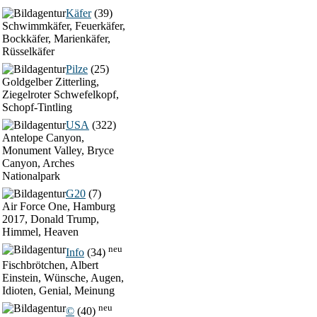
Käfer
(39)
Schwimmkäfer, Feuerkäfer,
Bockkäfer, Marienkäfer,
Rüsselkäfer
Pilze
(25)
Goldgelber Zitterling,
Ziegelroter Schwefelkopf,
Schopf-Tintling
USA
(322)
Antelope Canyon,
Monument Valley, Bryce
Canyon, Arches
Nationalpark
G20
(7)
Air Force One, Hamburg
2017, Donald Trump,
Himmel, Heaven
neu
Info
(34)
Fischbrötchen, Albert
Einstein, Wünsche, Augen,
Idioten, Genial, Meinung
neu
©
(40)