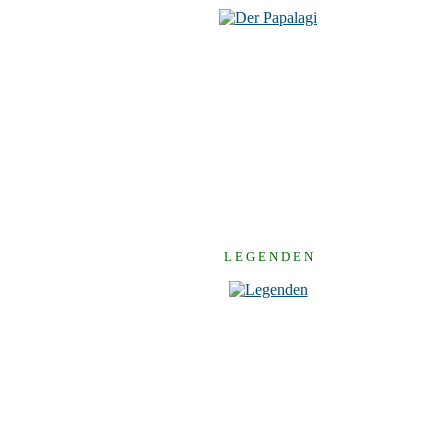
L E G E N D E N