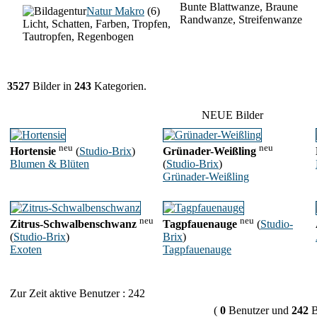
Bunte Blattwanze, Braune
Natur Makro
(6)
Randwanze, Streifenwanze
Licht, Schatten, Farben, Tropfen,
Tautropfen, Regenbogen
3527
Bilder in
243
Kategorien.
NEUE Bilder
neu
neu
Hortensie
(
Studio-Brix
)
Grünader-Weißling
Blumen & Blüten
(
Studio-Brix
)
Grünader-Weißling
neu
neu
Zitrus-Schwalbenschwanz
Tagpfauenauge
(
Studio-
(
Studio-Brix
)
Brix
)
Exoten
Tagpfauenauge
Zur Zeit aktive Benutzer : 242
(
0
Benutzer und
242
B