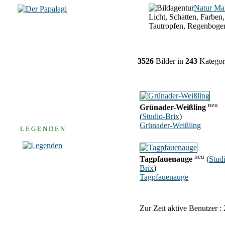
Natur Ma
Licht, Schatten, Farben,
Tautropfen, Regenboge
3526
Bilder in
243
Kategor
neu
Grünader-Weißling
(
Studio-Brix
)
Grünader-Weißling
L E G E N D E N
neu
Tagpfauenauge
(
Stud
Brix
)
Tagpfauenauge
Zur Zeit aktive Benutzer :