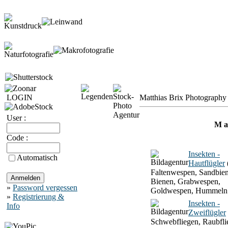
LOGIN
Matthias Brix Photography 
User :
M a 
Code :
Insekten -
Automatisch
Hautflügler
Faltenwespen, Sandbien
Bienen, Grabwespen,
»
Password vergessen
Goldwespen, Hummeln
»
Registrierung &
Insekten -
Info
Zweiflügler
Schwebfliegen, Raubfli