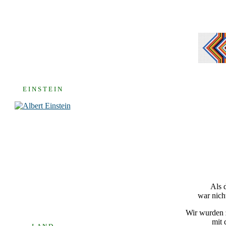
E I N S T E I N
Als 
war nich
Wir wurden z
mit 