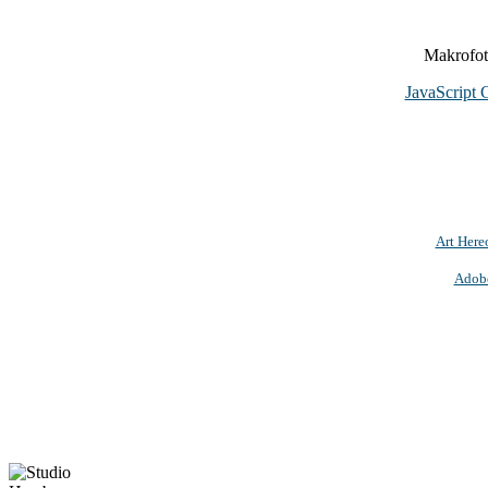
Makrofoto
JavaScript 
Art Here
Adob