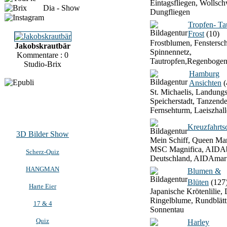
Eintagsfliegen, Wollsch
Dia - Show
Dungfliegen
Tropfen- T
Frost
(10)
Frostblumen, Fenstersch
Jakobskrautbär
Spinnennetz,
Kommentare : 0
Tautropfen,Regenbogen
Studio-Brix
Hamburg
Ansichten
(
St. Michaelis, Landung
Speicherstadt, Tanzend
Fernsehturm, Laeiszhall
Kreuzfahrtsc
3D Bilder Show
Mein Schiff, Queen Mar
MSC Magnifica, AIDAb
Scherz-Quiz
Deutschland, AIDAmar
HANGMAN
Blumen &
Blüten
(127
Harte Eier
Japanische Krötenlilie, 
Ringelblume, Rundblätt
17 & 4
Sonnentau
Quiz
Harley