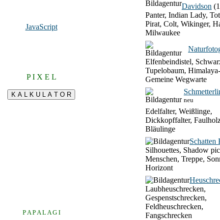
Davidson
(1
Panter, Indian Lady, To
Pirat, Colt, Wikinger, H
JavaScript
Milwaukee
Naturfotog
Elfenbeindistel, Schwar
Tupelobaum, Himalaya-
P I X E L
Gemeine Wegwarte
Schmetterli
neu
Edelfalter, Weißlinge,
Dickkopffalter, Faulhol
Bläulinge
Schatten 
Silhouettes, Shadow pic
Menschen, Treppe, Son
Horizont
Heuschre
Laubheuschrecken,
Gespenstschrecken,
Feldheuschrecken,
P A P A L A G I
Fangschrecken