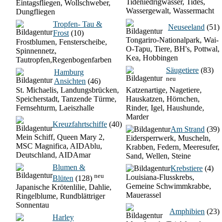
Tideniedrigwasser, Tides,
Eintagsfliegen, Wollschweber,
Wassergewalt, Wassermacht
Dungfliegen
Tropfen- Tau &
Neuseeland
(51)
Frost
(10)
Tongariro-Nationalpark, Wai-
Frostblumen, Fensterscheibe,
O-Tapu, Tiere, BH's, Pottwal,
Spinnennetz,
Kea, Hobbingen
Tautropfen,Regenbogenfarben
Säugetiere
(83)
Hamburg
neu
Ansichten
(46)
St. Michaelis, Landungsbrücken,
Katzenartige, Nagetiere,
Speicherstadt, Tanzende Türme,
Hauskatzen, Hörnchen,
Fernsehturm, Laeiszhalle
Rinder, Igel, Haushunde,
Marder
Kreuzfahrtschiffe
(40)
Am Strand
(39)
Mein Schiff, Queen Mary 2,
Eidersperrwerk, Muscheln,
MSC Magnifica, AIDAblu,
Krabben, Federn, Meeresufer,
Deutschland, AIDAmar
Sand, Wellen, Steine
Blumen &
Krebstiere
(4)
neu
Louisiana-Flusskrebs,
Blüten
(128)
Gemeine Schwimmkrabbe,
Japanische Krötenlilie, Dahlie,
Mauerassel
Ringelblume, Rundblättriger
Sonnentau
Amphibien
(23)
Harley