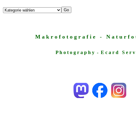
M a k r o f o t o g r a f i e - N a t u r f o t
P h o t o g r a p h y - E c a r d S e r v 