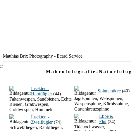
Matthias Brix Photography - Ecard Service
M a k r o f o t o g r a f i e - N a t u r f o t o g
Insekten -
Spinnentiere
(40)
Hautflügler
(44)
Jagdspinnen, Webspinnen,
Faltenwespen, Sandbienen, Echte
Wespenspinne, Kürbisspinne,
Bienen, Grabwespen,
Gartenkreuzspinne
Goldwespen, Hummeln
Ebbe &
Insekten -
Flut
(24)
Zweiflügler
(74)
Tidehochwasser,
Schwebfliegen, Raubfliegen,