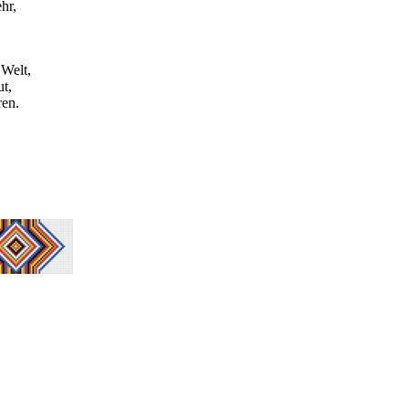
hr,
 Welt,
t,
ren.