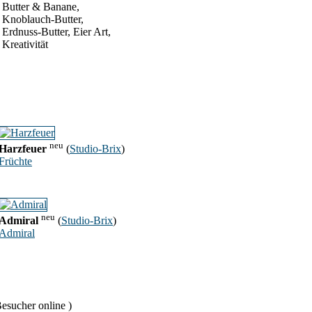
Butter & Banane,
Knoblauch-Butter,
Erdnuss-Butter, Eier Art,
Kreativität
neu
Harzfeuer
(
Studio-Brix
)
Früchte
neu
Admiral
(
Studio-Brix
)
Admiral
esucher online )