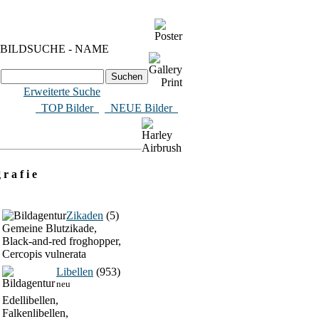
BILDSUCHE - NAME
Erweiterte Suche
​ TOP Bilder
NEUE Bilder
 r a f i e
Zikaden
(5)
Gemeine Blutzikade,
Black-and-red froghopper,
Cercopis vulnerata
Libellen
(953)
neu
Edellibellen,
Falkenlibellen,