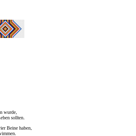
en wurde,
eben sollten.
ier Beine haben,
chwimmen.