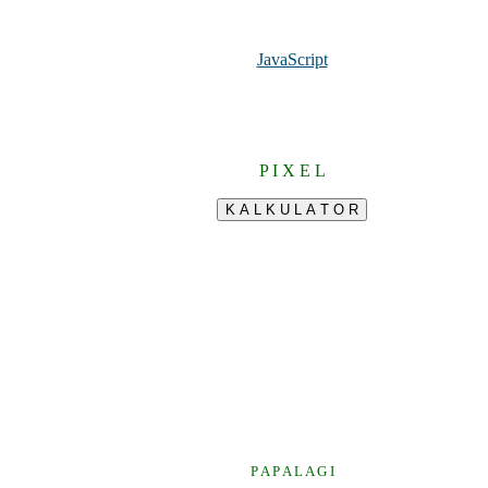
JavaScript
P I X E L
P A P A L A G I