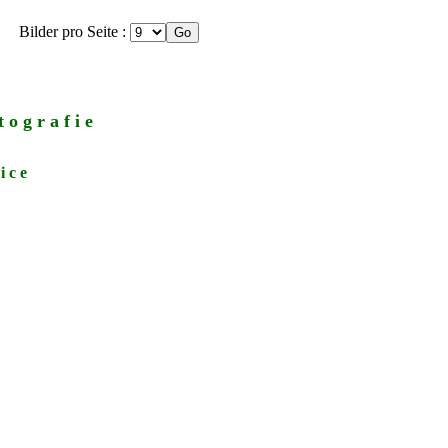
Bilder pro Seite :
 o g r a f i e
i c e