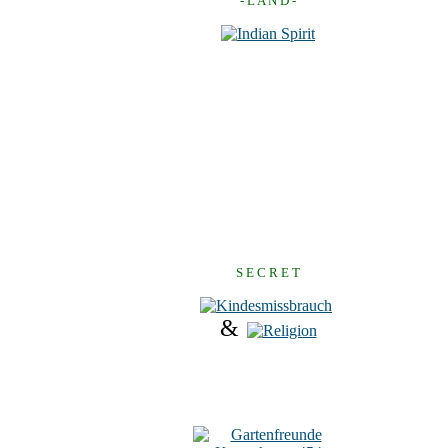
- L A N D -
S E C R E T
&