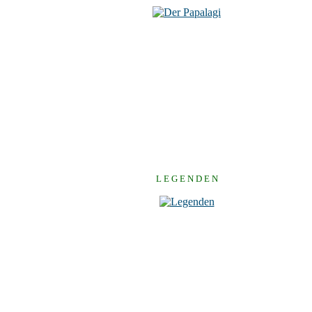
L E G E N D E N