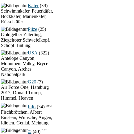
Käfer
(39)
Schwimmkäfer, Feuerkäfer,
Bockkäfer, Marienkäfer,
Rüsselkäfer
Pilze
(25)
Goldgelber Zitterling,
Ziegelroter Schwefelkopf,
Schopf-Tintling
USA
(322)
Antelope Canyon,
Monument Valley, Bryce
Canyon, Arches
Nationalpark
G20
(7)
Air Force One, Hamburg
2017, Donald Trump,
Himmel, Heaven
neu
Info
(34)
Fischbrötchen, Albert
Einstein, Wünsche, Augen,
Idioten, Genial, Meinung
neu
©
(40)