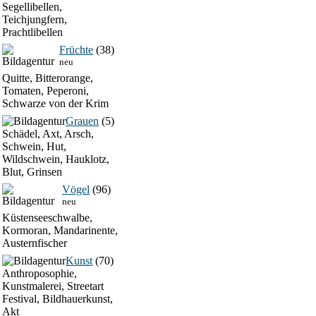
Segellibellen,
Teichjungfern,
Prachtlibellen
Früchte
(38)
neu
Quitte, Bitterorange,
Tomaten, Peperoni,
Schwarze von der Krim
Grauen
(5)
Schädel, Axt, Arsch,
Schwein, Hut,
Wildschwein, Hauklotz,
Blut, Grinsen
Vögel
(96)
neu
Küstenseeschwalbe,
Kormoran, Mandarinente,
Austernfischer
Kunst
(70)
Anthroposophie,
Kunstmalerei, Streetart
Festival, Bildhauerkunst,
Akt