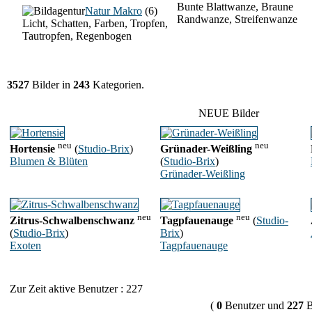
Bunte Blattwanze, Braune
Natur Makro
(6)
Randwanze, Streifenwanze
Licht, Schatten, Farben, Tropfen,
Tautropfen, Regenbogen
3527
Bilder in
243
Kategorien.
NEUE Bilder
neu
neu
Hortensie
(
Studio-Brix
)
Grünader-Weißling
Blumen & Blüten
(
Studio-Brix
)
Grünader-Weißling
neu
neu
Zitrus-Schwalbenschwanz
Tagpfauenauge
(
Studio-
(
Studio-Brix
)
Brix
)
Exoten
Tagpfauenauge
Zur Zeit aktive Benutzer : 227
(
0
Benutzer und
227
B