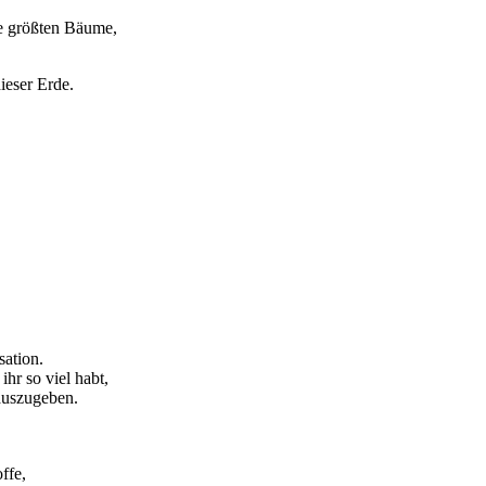
ie größten Bäume,
ieser Erde.
sation.
hr so viel habt,
 auszugeben.
ffe,