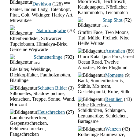
Moorfrosch, Teichfrosch,
neu
Davidson
(126)
Kaulquappen, Nördlicher
Panter, Indian Lady, Totenkopf,
Kammmolch, Teichmolch
Pirat, Colt, Wikinger, Harley Art,
Snap Shot
(72)
Milwaukee
neu
Naturfotografie
(76)
Graffiti-Face, Two Moons,
Tipi, Mülde, Freiheit, Nixe,
Elfenbeindistel, Schwarzer
Heiße Würste
Tupelobaum, Himalaya-Birke,
Gemeine Wegwarte
Australien
(89)
Uluru Kata Tjuta Park, Great
Schmetterlinge
(793)
Ocean Road, Twelve
neu
Apostles, Roter Flughund
Edelfalter, Weißlinge,
Dickkopffalter, Faulholzmotten,
Momente
(9)
Bläulinge
Bank, Sonnenfinsternis,
Stühle, Mo·ment,
Schatten Bilder
(3)
Gesichtspunkt, Ruhe, Stille
Silhouettes, Shadow picture,
Menschen, Treppe, Sonne, Wand,
Reptilien
(43)
Horizont
Echte Eidechsen,
Schildkröten, Schlangen,
Heuschrecken
(27)
Leguanartige, Schleichen,
Laubheuschrecken,
Bartagame
Gespenstschrecken,
Feldheuschrecken,
Wanzen
(43)
Fangschrecken
Rotbeinige Baumwanze,