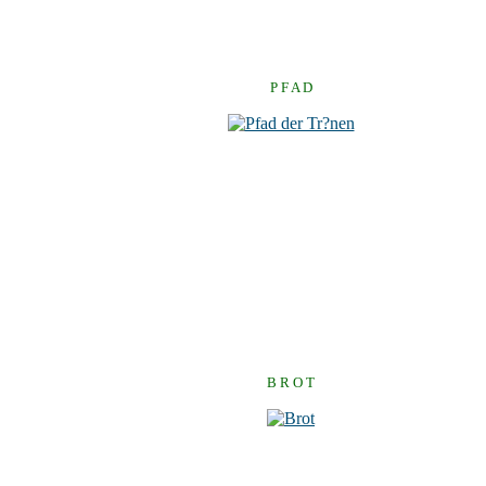
P F A D
B R O T