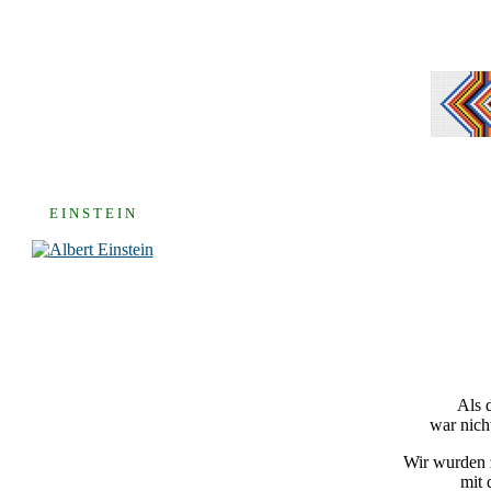
E I N S T E I N
Als 
war nich
Wir wurden z
mit 