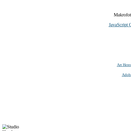
Makrofoto
JavaScript 
Art Here
Adob