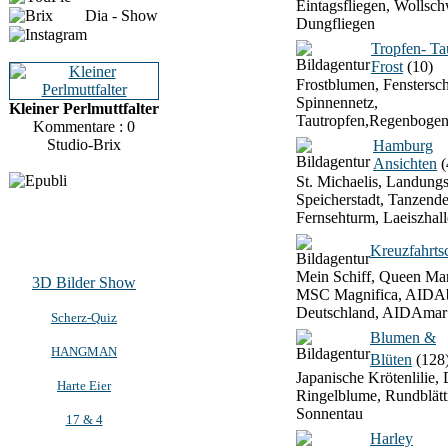
Eintagsfliegen, Wollsch
Dia - Show
Dungfliegen
Tropfen- T
Frost
(10)
Frostblumen, Fenstersch
Spinnennetz,
Kleiner Perlmuttfalter
Tautropfen,Regenbogen
Kommentare : 0
Studio-Brix
Hamburg
Ansichten
(
St. Michaelis, Landung
Speicherstadt, Tanzend
Fernsehturm, Laeiszhall
Kreuzfahrtsc
Mein Schiff, Queen Mar
3D Bilder Show
MSC Magnifica, AIDAb
Deutschland, AIDAmar
Scherz-Quiz
Blumen &
HANGMAN
Blüten
(128
Japanische Krötenlilie, 
Harte Eier
Ringelblume, Rundblätt
Sonnentau
17 & 4
Harley