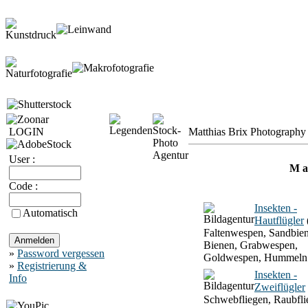
LOGIN
Matthias Brix Photography 
User :
M a 
Code :
Insekten -
Automatisch
Hautflügler
Faltenwespen, Sandbien
Bienen, Grabwespen,
»
Password vergessen
Goldwespen, Hummeln
»
Registrierung &
Insekten -
Info
Zweiflügler
Schwebfliegen, Raubfli