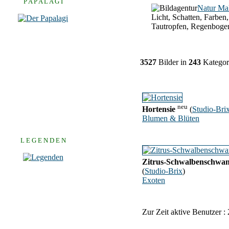
P A P A L A G I
Natur Ma
Licht, Schatten, Farben,
Tautropfen, Regenboge
3527
Bilder in
243
Kategor
neu
Hortensie
(
Studio-Bri
Blumen & Blüten
L E G E N D E N
Zitrus-Schwalbenschwa
(
Studio-Brix
)
Exoten
Zur Zeit aktive Benutzer :