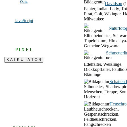
Quiz
Davidson
(1
Panter, Indian Lady, To
Pirat, Colt, Wikinger, H
Milwaukee
JavaScript
Naturfotog
Elfenbeindistel, Schwar
Tupelobaum, Himalaya-
Gemeine Wegwarte
P I X E L
Schmetterli
neu
Edelfalter, Weißlinge,
Dickkopffalter, Faulhol
Bläulinge
Schatten 
Silhouettes, Shadow pic
Menschen, Treppe, Son
Horizont
Heuschre
Laubheuschrecken,
Gespenstschrecken,
Feldheuschrecken,
Fangschrecken