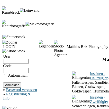
LOGIN
Matthias Brix Photography 
User :
M a 
Code :
Insekten -
Automatisch
Hautflügler
Faltenwespen, Sandbien
Bienen, Grabwespen,
»
Password vergessen
Goldwespen, Hummeln
»
Registrierung &
Insekten -
Info
Zweiflügler
Schwebfliegen, Raubfli