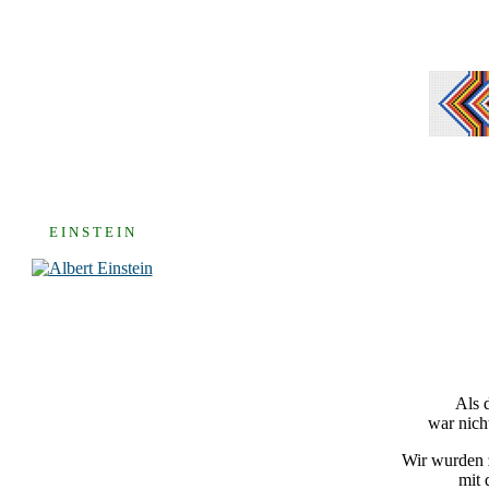
E I N S T E I N
Als 
war nich
Wir wurden z
mit 