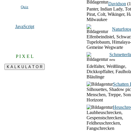
Davidson
(1
Quiz
Panter, Indian Lady, To
Pirat, Colt, Wikinger, H
Milwaukee
JavaScript
Naturfotog
Elfenbeindistel, Schwar
Tupelobaum, Himalaya-
Gemeine Wegwarte
Schmetterli
P I X E L
neu
Edelfalter, Weißlinge,
Dickkopffalter, Faulhol
Bläulinge
Schatten 
Silhouettes, Shadow pic
Menschen, Treppe, Son
Horizont
Heuschre
Laubheuschrecken,
Gespenstschrecken,
Feldheuschrecken,
Fangschrecken