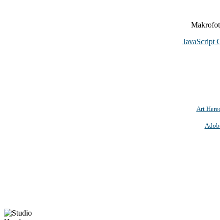
Makrofoto
JavaScript 
Art Here
Adob