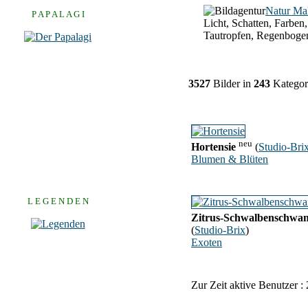
Natur Ma
P A P A L A G I
Licht, Schatten, Farben,
Tautropfen, Regenboge
3527
Bilder in
243
Kategor
neu
Hortensie
(
Studio-Bri
Blumen & Blüten
L E G E N D E N
Zitrus-Schwalbenschwa
(
Studio-Brix
)
Exoten
Zur Zeit aktive Benutzer :