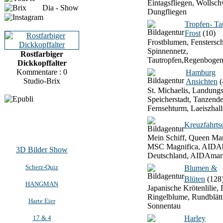
Eintagsfliegen, Wollsch
Dia - Show
Dungfliegen
Tropfen- T
Frost
(10)
Frostblumen, Fenstersch
Spinnennetz,
Rostfarbiger
Tautropfen,Regenbogen
Dickkopffalter
Kommentare : 0
Hamburg
Studio-Brix
Ansichten
(
St. Michaelis, Landung
Speicherstadt, Tanzend
Fernsehturm, Laeiszhall
Kreuzfahrtsc
Mein Schiff, Queen Mar
MSC Magnifica, AIDAb
3D Bilder Show
Deutschland, AIDAmar
Scherz-Quiz
Blumen &
Blüten
(128
HANGMAN
Japanische Krötenlilie, 
Ringelblume, Rundblätt
Harte Eier
Sonnentau
17 & 4
Harley