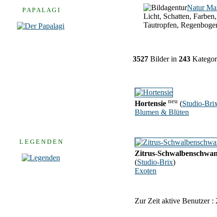
Natur Ma
P A P A L A G I
Licht, Schatten, Farben,
Tautropfen, Regenboge
3527
Bilder in
243
Kategor
neu
Hortensie
(
Studio-Bri
Blumen & Blüten
L E G E N D E N
Zitrus-Schwalbenschwa
(
Studio-Brix
)
Exoten
Zur Zeit aktive Benutzer :