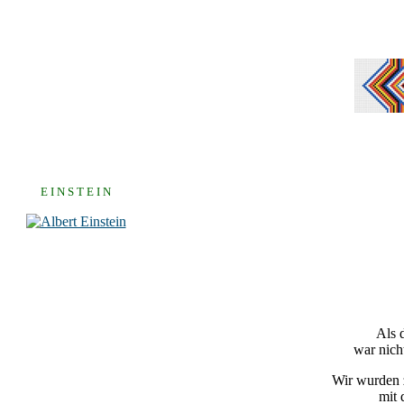
E I N S T E I N
Als 
war nich
Wir wurden z
mit 