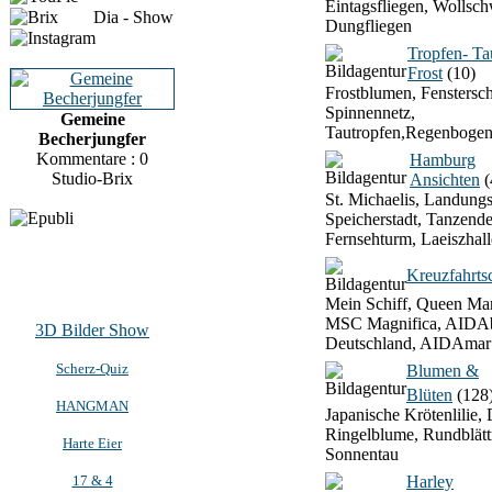
Eintagsfliegen, Wollsch
Dia - Show
Dungfliegen
Tropfen- T
Frost
(10)
Frostblumen, Fenstersch
Spinnennetz,
Gemeine
Tautropfen,Regenbogen
Becherjungfer
Kommentare : 0
Hamburg
Studio-Brix
Ansichten
(
St. Michaelis, Landung
Speicherstadt, Tanzend
Fernsehturm, Laeiszhall
Kreuzfahrtsc
Mein Schiff, Queen Mar
MSC Magnifica, AIDAb
3D Bilder Show
Deutschland, AIDAmar
Scherz-Quiz
Blumen &
Blüten
(128
HANGMAN
Japanische Krötenlilie, 
Ringelblume, Rundblätt
Harte Eier
Sonnentau
17 & 4
Harley