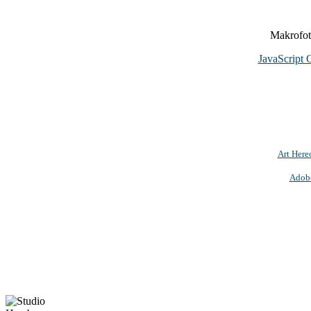
Makrofoto
JavaScript 
Art Here
Adob