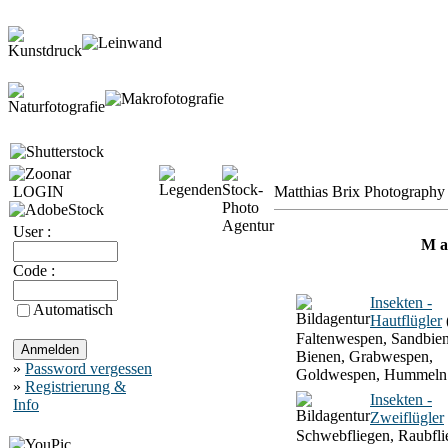
LOGIN
Matthias Brix Photography 
User :
M a 
Code :
Insekten -
Automatisch
Hautflügler
Faltenwespen, Sandbien
Bienen, Grabwespen,
»
Password vergessen
Goldwespen, Hummeln
»
Registrierung &
Insekten -
Info
Zweiflügler
Schwebfliegen, Raubfli