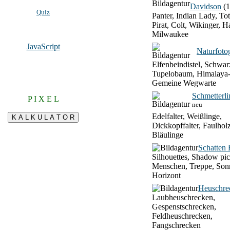
Davidson
(1
Quiz
Panter, Indian Lady, To
Pirat, Colt, Wikinger, H
Milwaukee
JavaScript
Naturfotog
Elfenbeindistel, Schwar
Tupelobaum, Himalaya-
Gemeine Wegwarte
Schmetterli
P I X E L
neu
Edelfalter, Weißlinge,
Dickkopffalter, Faulhol
Bläulinge
Schatten 
Silhouettes, Shadow pic
Menschen, Treppe, Son
Horizont
Heuschre
Laubheuschrecken,
Gespenstschrecken,
Feldheuschrecken,
Fangschrecken