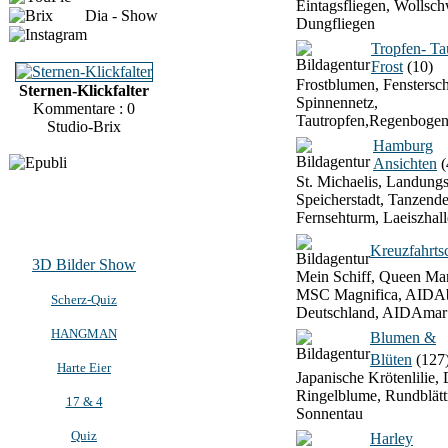
Eintagsfliegen, Wollsch
Dia - Show
Dungfliegen
Tropfen- T
Frost
(10)
Frostblumen, Fenstersch
Sternen-Klickfalter
Spinnennetz,
Kommentare : 0
Tautropfen,Regenbogen
Studio-Brix
Hamburg
Ansichten
(
St. Michaelis, Landung
Speicherstadt, Tanzend
Fernsehturm, Laeiszhall
Kreuzfahrtsc
3D Bilder Show
Mein Schiff, Queen Mar
MSC Magnifica, AIDAb
Scherz-Quiz
Deutschland, AIDAmar
HANGMAN
Blumen &
Blüten
(127
Harte Eier
Japanische Krötenlilie, 
Ringelblume, Rundblätt
17 & 4
Sonnentau
Quiz
Harley