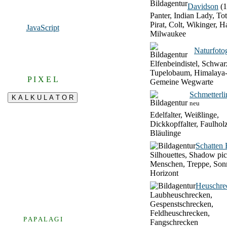
Davidson
(1
Panter, Indian Lady, To
Pirat, Colt, Wikinger, H
JavaScript
Milwaukee
Naturfotog
Elfenbeindistel, Schwar
Tupelobaum, Himalaya-
P I X E L
Gemeine Wegwarte
Schmetterli
neu
Edelfalter, Weißlinge,
Dickkopffalter, Faulhol
Bläulinge
Schatten 
Silhouettes, Shadow pic
Menschen, Treppe, Son
Horizont
Heuschre
Laubheuschrecken,
Gespenstschrecken,
Feldheuschrecken,
P A P A L A G I
Fangschrecken