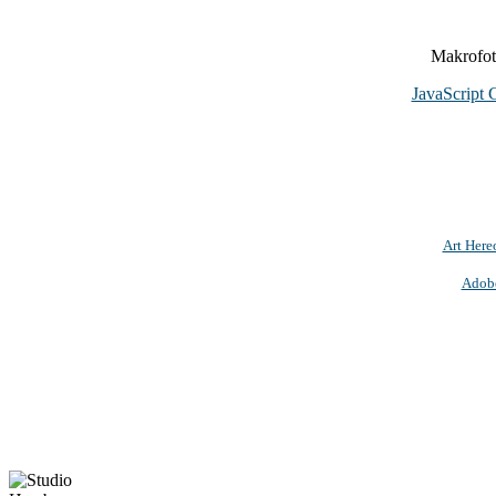
Makrofoto
JavaScript 
Art Here
Adob