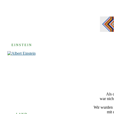
E I N S T E I N
Als 
war nich
Wir wurden z
mit 