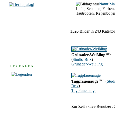
Natur Ma
Licht, Schatten, Farben,
Tautropfen, Regenboge
3526
Bilder in
243
Kategor
neu
Grünader-Weißling
(
Studio-Brix
)
Grünader-Weißling
L E G E N D E N
neu
Tagpfauenauge
(
Stud
Brix
)
Tagpfauenauge
Zur Zeit aktive Benutzer :