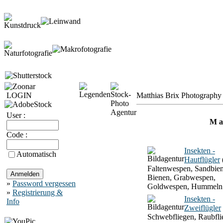
LOGIN
Matthias Brix Photography 
User :
M a 
Code :
Insekten -
Automatisch
Hautflügler
Faltenwespen, Sandbien
Bienen, Grabwespen,
»
Password vergessen
Goldwespen, Hummeln
»
Registrierung &
Insekten -
Info
Zweiflügler
Schwebfliegen, Raubfli