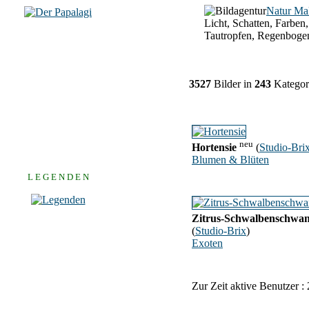
Natur Ma
Licht, Schatten, Farben,
Tautropfen, Regenboge
3527
Bilder in
243
Kategor
neu
Hortensie
(
Studio-Bri
Blumen & Blüten
L E G E N D E N
Zitrus-Schwalbenschwa
(
Studio-Brix
)
Exoten
Zur Zeit aktive Benutzer :