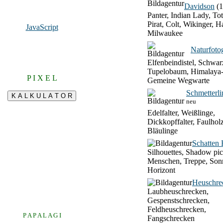
Davidson
(1
Panter, Indian Lady, To
Pirat, Colt, Wikinger, H
JavaScript
Milwaukee
Naturfotog
Elfenbeindistel, Schwar
Tupelobaum, Himalaya-
P I X E L
Gemeine Wegwarte
Schmetterli
neu
Edelfalter, Weißlinge,
Dickkopffalter, Faulhol
Bläulinge
Schatten 
Silhouettes, Shadow pic
Menschen, Treppe, Son
Horizont
Heuschre
Laubheuschrecken,
Gespenstschrecken,
Feldheuschrecken,
P A P A L A G I
Fangschrecken