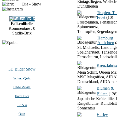
Eintagsfliegen, Wollsch
Dia - Show
Dungfliegen
Tropfen- T
Frost
(10)
Frostblumen, Fenstersch
Falkenlibelle
Spinnennetz,
Kommentare : 0
Tautropfen,Regenbogen
Studio-Brix
Hamburg
Ansichten
(
St. Michaelis, Landung
Speicherstadt, Tanzend
Fernsehturm, Laeiszhall
Kreuzfahrtsc
3D Bilder Show
Mein Schiff, Queen Mar
MSC Magnifica, AIDAb
Scherz-Quiz
Deutschland, AIDAmar
HANGMAN
Blumen &
Blüten
(128
Harte Eier
Japanische Krötenlilie, 
Ringelblume, Rundblätt
17 & 4
Sonnentau
Quiz
Harley