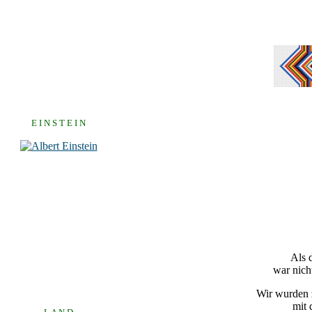
E I N S T E I N
Als 
war nich
Wir wurden z
mit 