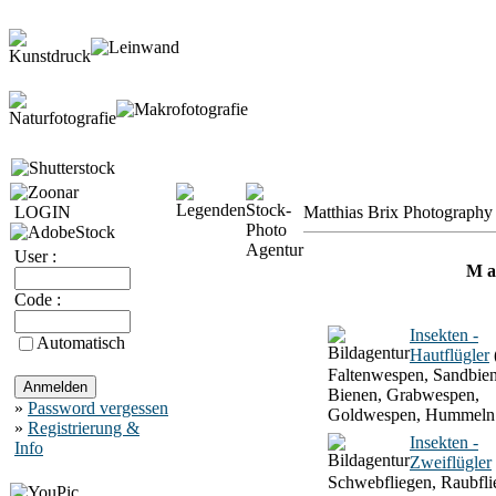
LOGIN
Matthias Brix Photography 
User :
M a 
Code :
Insekten -
Automatisch
Hautflügler
Faltenwespen, Sandbien
Bienen, Grabwespen,
»
Password vergessen
Goldwespen, Hummeln
»
Registrierung &
Insekten -
Info
Zweiflügler
Schwebfliegen, Raubfli