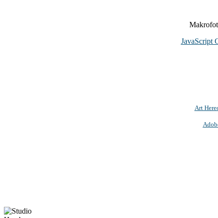
Makrofoto
JavaScript 
Art Here
Adob