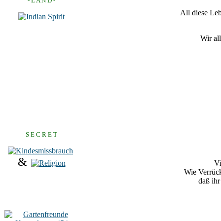
- L A N D -
All diese Le
Wir al
S E C R E T
&
Vi
Wie Verrück
daß ihr