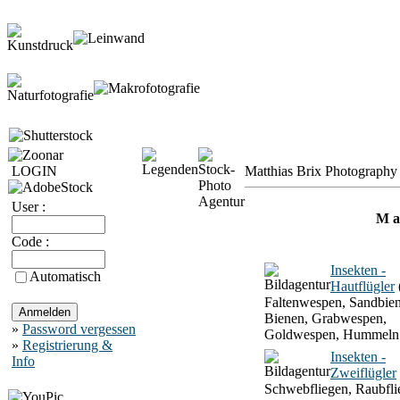
LOGIN
Matthias Brix Photography 
User :
M a 
Code :
Insekten -
Automatisch
Hautflügler
Faltenwespen, Sandbien
Bienen, Grabwespen,
»
Password vergessen
Goldwespen, Hummeln
»
Registrierung &
Insekten -
Info
Zweiflügler
Schwebfliegen, Raubfli