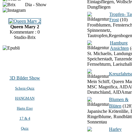
Eintagsfliegen, Wollsch
Dia - Show
Dungfliegen
Tropfen- T
Frost
(10)
Frostblumen, Fenstersch
Queen Mary 2
Spinnennetz,
Kommentare : 0
Tautropfen,Regenbogen
Studio-Brix
Hamburg
Ansichten
(
St. Michaelis, Landung
Speicherstadt, Tanzend
Fernsehturm, Laeiszhall
Kreuzfahrtsc
3D Bilder Show
Mein Schiff, Queen Mar
MSC Magnifica, AIDAb
Scherz-Quiz
Deutschland, AIDAmar
HANGMAN
Blumen &
Blüten
(128
Harte Eier
Japanische Krötenlilie, 
Ringelblume, Rundblätt
17 & 4
Sonnentau
Quiz
Harley