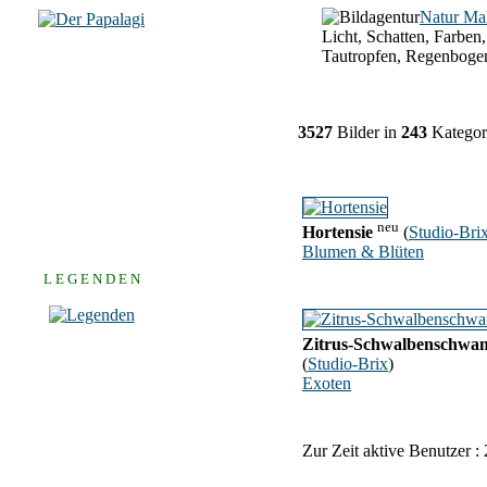
Natur Ma
Licht, Schatten, Farben,
Tautropfen, Regenboge
3527
Bilder in
243
Kategor
neu
Hortensie
(
Studio-Bri
Blumen & Blüten
L E G E N D E N
Zitrus-Schwalbenschwa
(
Studio-Brix
)
Exoten
Zur Zeit aktive Benutzer :