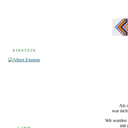
E I N S T E I N
Als 
war nich
Wir wurden z
mit 