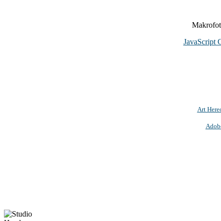
Makrofoto
JavaScript 
Art Here
Adob