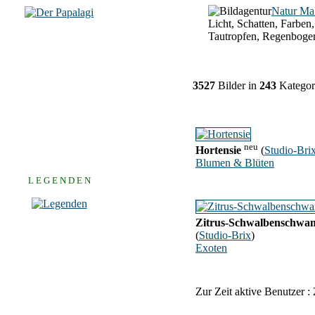
Natur Ma
Licht, Schatten, Farben,
Tautropfen, Regenboge
3527
Bilder in
243
Kategor
neu
Hortensie
(
Studio-Bri
Blumen & Blüten
L E G E N D E N
Zitrus-Schwalbenschwa
(
Studio-Brix
)
Exoten
Zur Zeit aktive Benutzer :