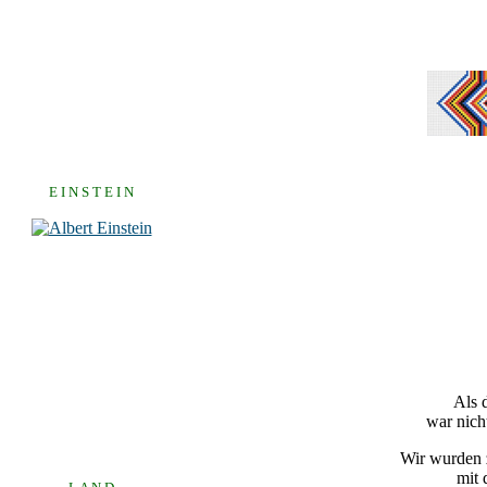
E I N S T E I N
Als 
war nich
Wir wurden z
mit 