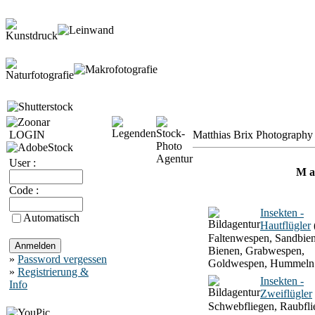
LOGIN
Matthias Brix Photography 
User :
M a 
Code :
Insekten -
Automatisch
Hautflügler
Faltenwespen, Sandbien
Bienen, Grabwespen,
»
Password vergessen
Goldwespen, Hummeln
»
Registrierung &
Insekten -
Info
Zweiflügler
Schwebfliegen, Raubfli