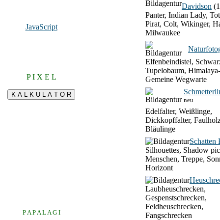
Davidson
(1
Panter, Indian Lady, To
Pirat, Colt, Wikinger, H
JavaScript
Milwaukee
Naturfotog
Elfenbeindistel, Schwar
Tupelobaum, Himalaya-
P I X E L
Gemeine Wegwarte
Schmetterli
neu
Edelfalter, Weißlinge,
Dickkopffalter, Faulhol
Bläulinge
Schatten 
Silhouettes, Shadow pic
Menschen, Treppe, Son
Horizont
Heuschre
Laubheuschrecken,
Gespenstschrecken,
Feldheuschrecken,
P A P A L A G I
Fangschrecken