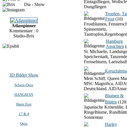
Eintagsfliegen, Wollsch
Dia - Show
Dungfliegen
Tropfen- T
Frost
(10)
Frostblumen, Fenstersch
Atlasspinner
Spinnennetz,
Kommentare : 0
Tautropfen,Regenbogen
Studio-Brix
Hamburg
Ansichten
(
St. Michaelis, Landung
Speicherstadt, Tanzend
Fernsehturm, Laeiszhall
Kreuzfahrtsc
3D Bilder Show
Mein Schiff, Queen Mar
MSC Magnifica, AIDAb
Scherz-Quiz
Deutschland, AIDAmar
HANGMAN
Blumen &
Blüten
(128
Harte Eier
Japanische Krötenlilie, 
Ringelblume, Rundblätt
17 & 4
Sonnentau
Quiz
Harley