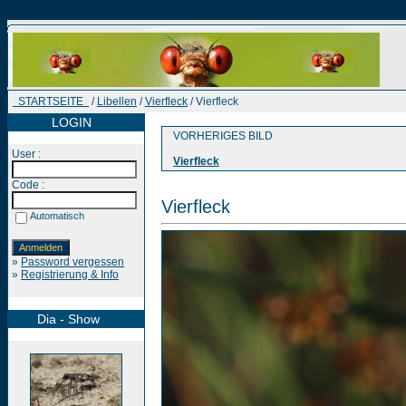
STARTSEITE
/
Libellen
/
Vierfleck
/ Vierfleck
LOGIN
VORHERIGES BILD
User :
Vierfleck
Code :
Vierfleck
Automatisch
»
Password vergessen
»
Registrierung & Info
Dia - Show