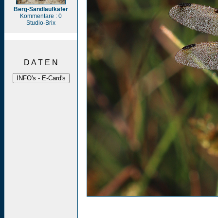
Berg-Sandlaufkäfer
Kommentare : 0
Studio-Brix
D A T E N