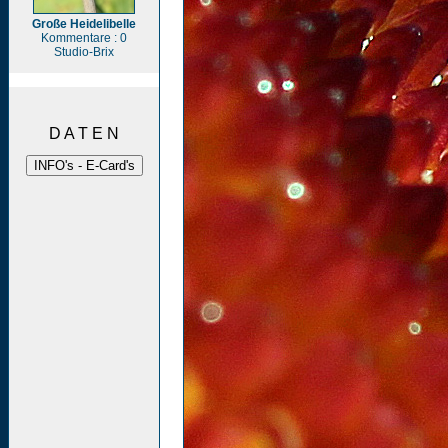
Große Heidelibelle
Kommentare : 0
Studio-Brix
D A T E N