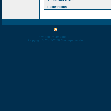
VORHERIGES BILD
Regentropfen
Powered by
4images
1.10
Copyright © 2002-2026
4homepages.de