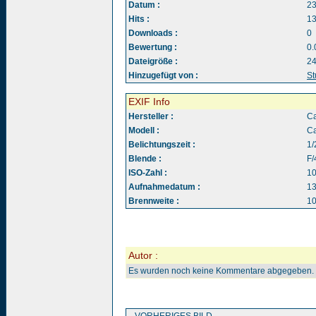
Datum :
23
Hits :
1
Downloads :
0
Bewertung :
0.
Dateigröße :
24
Hinzugefügt von :
St
EXIF Info
Hersteller :
C
Modell :
C
Belichtungszeit :
1/
Blende :
F/
ISO-Zahl :
1
Aufnahmedatum :
13
Brennweite :
1
Autor :
Es wurden noch keine Kommentare abgegeben.