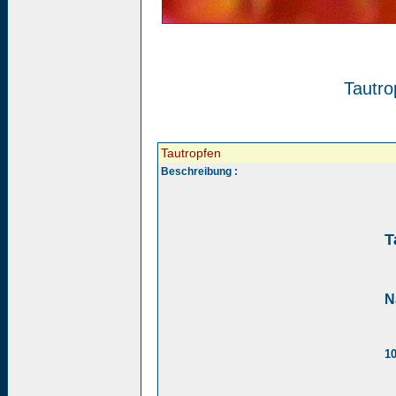
Tautro
Tautropfen
Beschreibung :
T
N
1