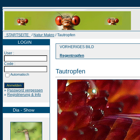
STARTSEITE
/
Natur Makro
/ Tautropfen
LOGIN
VORHERIGES BILD
User :
Regentropfen
Code :
Tautropfen
Automatisch
»
Password vergessen
»
Registrierung & Info
Dia - Show