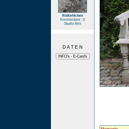
Rotkehlchen
Kommentare : 0
Studio-Brix
D A T E N
Momente