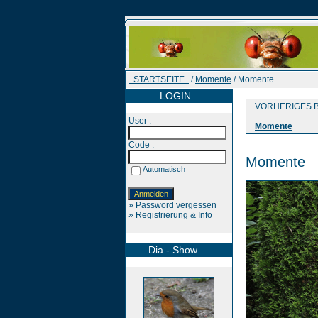
STARTSEITE
/
Momente
/ Momente
LOGIN
VORHERIGES B
User :
Momente
Code :
Momente
Automatisch
»
Password vergessen
»
Registrierung & Info
Dia - Show