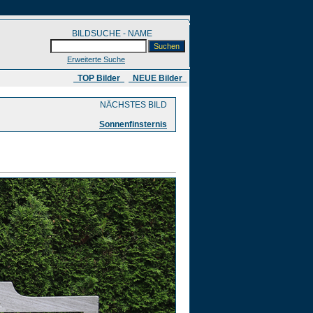
BILDSUCHE - NAME
Erweiterte Suche
​ TOP Bilder
NEUE Bilder
NÄCHSTES BILD
Sonnenfinsternis