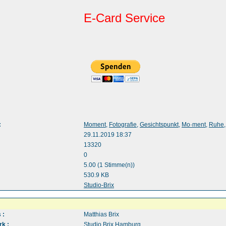
E-Card Service
:
Moment
,
Fotografie
,
Gesichtspunkt
,
Mo·ment
,
Ruhe
29.11.2019 18:37
13320
0
5.00 (1 Stimme(n))
530.9 KB
:
Studio-Brix
 :
Matthias Brix
k :
Studio Brix Hamburg