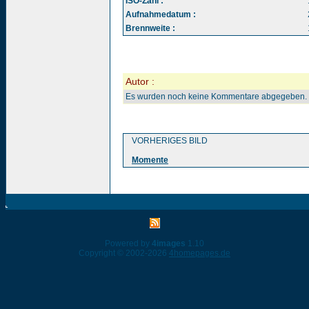
ISO-Zahl :
Aufnahmedatum :
Brennweite :
Autor :
Es wurden noch keine Kommentare abgegeben.
VORHERIGES BILD
Momente
Powered by
4images
1.10
Copyright © 2002-2026
4homepages.de