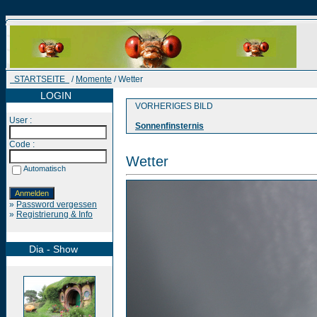
STARTSEITE
/
Momente
/ Wetter
LOGIN
VORHERIGES BILD
User :
Sonnenfinsternis
Code :
Wetter
Automatisch
»
Password vergessen
»
Registrierung & Info
Dia - Show