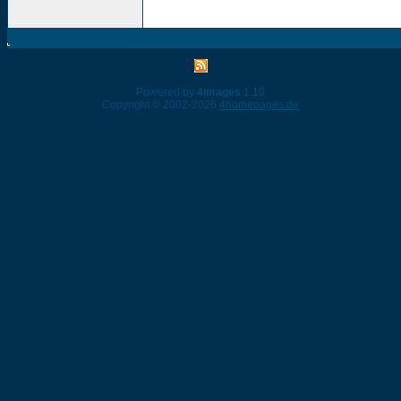
Powered by
4images
1.10
Copyright © 2002-2026
4homepages.de