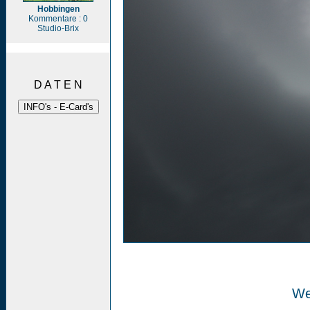
Hobbingen
Kommentare : 0
Studio-Brix
D A T E N
We