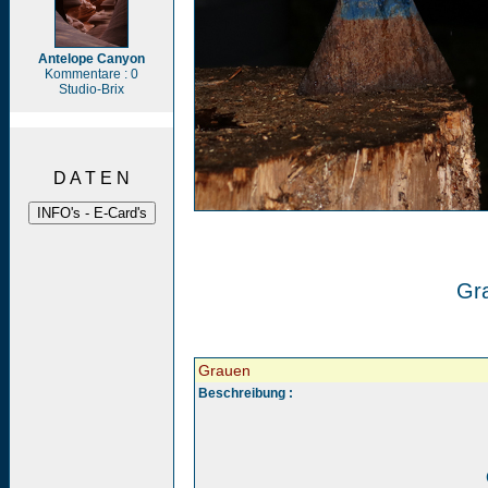
Antelope Canyon
Kommentare : 0
Studio-Brix
D A T E N
Gr
Grauen
Beschreibung :