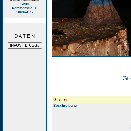
Skull
Kommentare : 0
Studio-Brix
D A T E N
Gr
Grauen
Beschreibung :