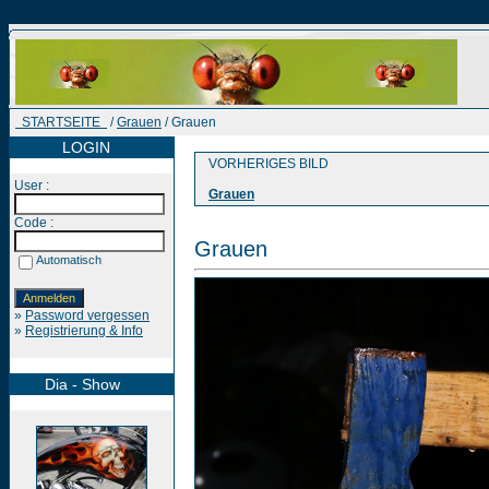
STARTSEITE
/
Grauen
/ Grauen
LOGIN
VORHERIGES BILD
User :
Grauen
Code :
Grauen
Automatisch
»
Password vergessen
»
Registrierung & Info
Dia - Show