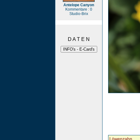
Antelope Canyon
Kommentare : 0
Studio-Brix
D A T E N
Löwenzahn