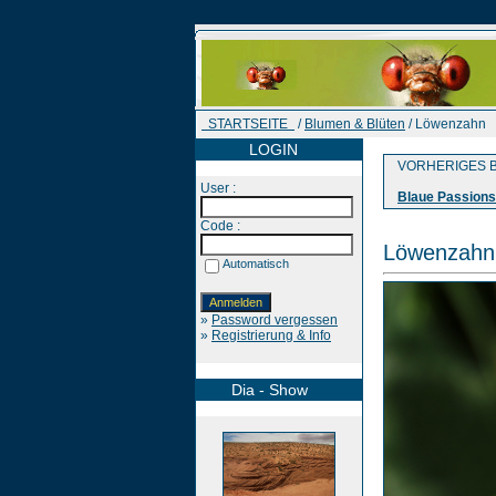
STARTSEITE
/
Blumen & Blüten
/ Löwenzahn
LOGIN
VORHERIGES B
User :
Blaue Passion
Code :
Löwenzahn
Automatisch
»
Password vergessen
»
Registrierung & Info
Dia - Show