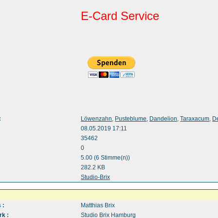
E-Card Service
:
Löwenzahn
,
Pusteblume
,
Dandelion
,
Taraxacum
,
De
08.05.2019 17:11
35462
0
5.00 (6 Stimme(n))
282.2 KB
:
Studio-Brix
 :
Matthias Brix
k :
Studio Brix Hamburg