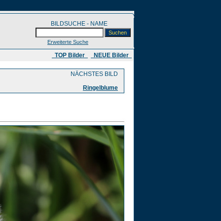
BILDSUCHE - NAME
Erweiterte Suche
​ TOP Bilder
NEUE Bilder
NÄCHSTES BILD
Ringelblume