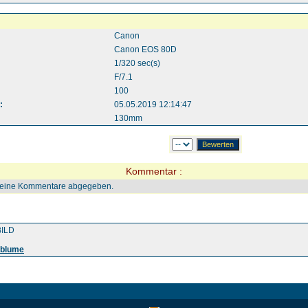
Canon
Canon EOS 80D
1/320 sec(s)
F/7.1
100
:
05.05.2019 12:14:47
130mm
Kommentar :
keine Kommentare abgegeben.
ILD
sblume