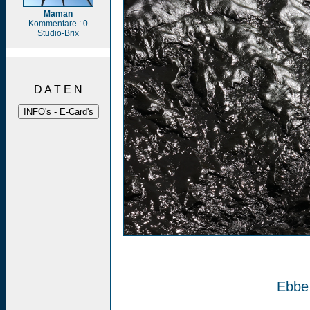
Maman
Kommentare : 0
Studio-Brix
D A T E N
Ebbe 