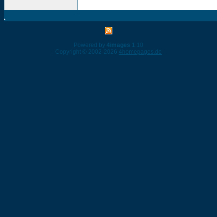
Powered by
4images
1.10
Copyright © 2002-2026
4homepages.de