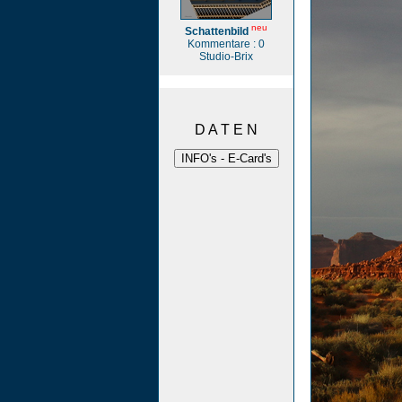
neu
Schattenbild
Kommentare : 0
Studio-Brix
D A T E N