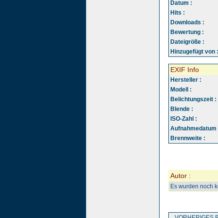
Datum :
Hits :
Downloads :
Bewertung :
Dateigröße :
Hinzugefügt von 
EXIF Info
Hersteller :
Modell :
Belichtungszeit :
Blende :
ISO-Zahl :
Aufnahmedatum 
Brennweite :
Autor :
Es wurden noch 
VORHERIGES B