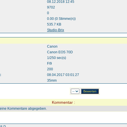
08.12.2018 12:45
9702
0
0.00 (0 Stimme(n))
535.7 KB
:
Studio-Brix
Canon
Canon EOS 70D
1/250 sec(s)
F/9
200
:
08.04.2017 03:01:27
35mm
Kommentar :
keine Kommentare abgegeben.
ILD