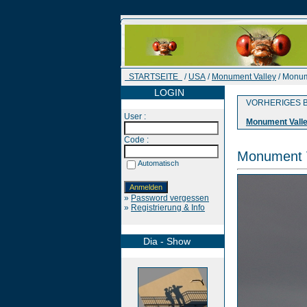
STARTSEITE
/
USA
/
Monument Valley
/ Monum
LOGIN
VORHERIGES B
User :
Monument Vall
Code :
Monument V
Automatisch
»
Password vergessen
»
Registrierung & Info
Dia - Show