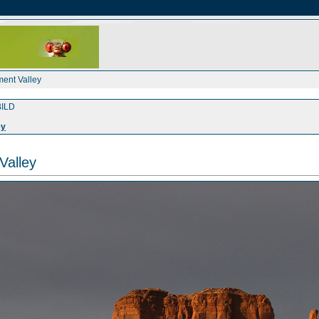
ent Valley
ILD
ey
alley