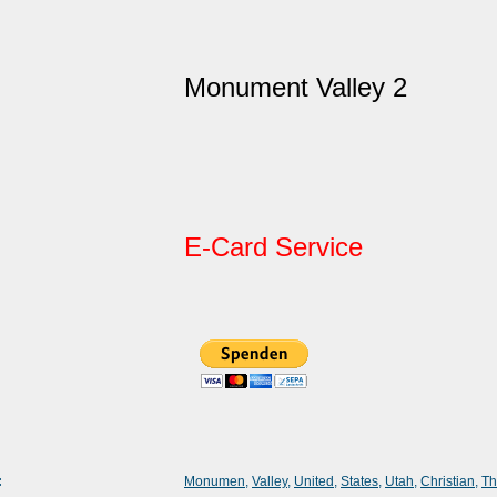
Monument Valley 2
E-Card Service
:
Monumen
,
Valley
,
United
,
States
,
Utah
,
Christian
,
T