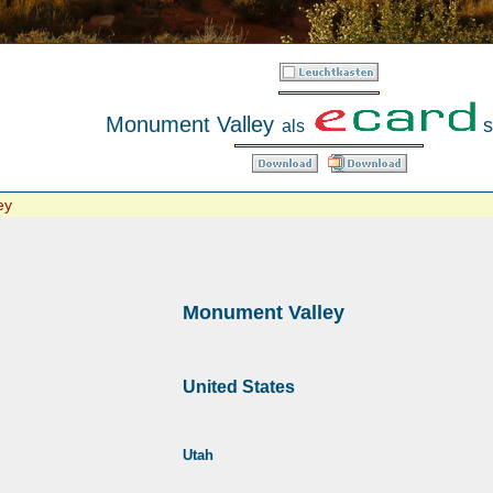
Monument Valley
s
als
ey
Monument Valley
United States
Utah