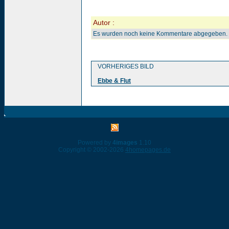
Autor :
Es wurden noch keine Kommentare abgegeben.
VORHERIGES BILD
Ebbe & Flut
Powered by
4images
1.10
Copyright © 2002-2026
4homepages.de