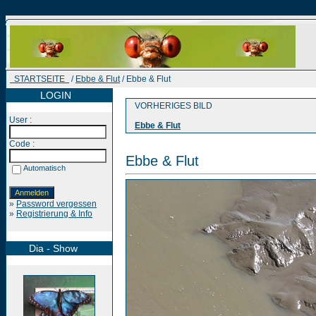
STARTSEITE
/
Ebbe & Flut
/ Ebbe & Flut
LOGIN
VORHERIGES BILD
User :
Ebbe & Flut
Code :
Ebbe & Flut
Automatisch
»
Password vergessen
»
Registrierung & Info
Dia - Show