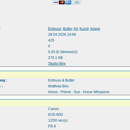
:
Erdnuss
,
Butter
,
Art
,
Kunst
,
Image
28.04.2026 14:06
425
0
0.00 (0 Stimme(n))
270.1 KB
:
Studio-Brix
ng :
Erdnuss & Butter
 :
Matthias Brix
Horse - Friend - Sun - Horse Whisperer
Canon
EOS 80D
1/250 sec(s)
F/5.6