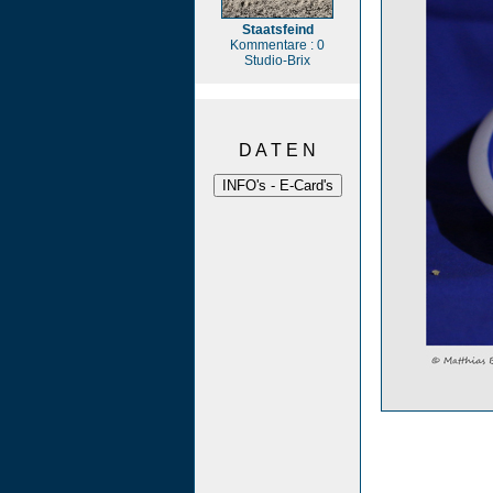
Staatsfeind
Kommentare : 0
Studio-Brix
D A T E N