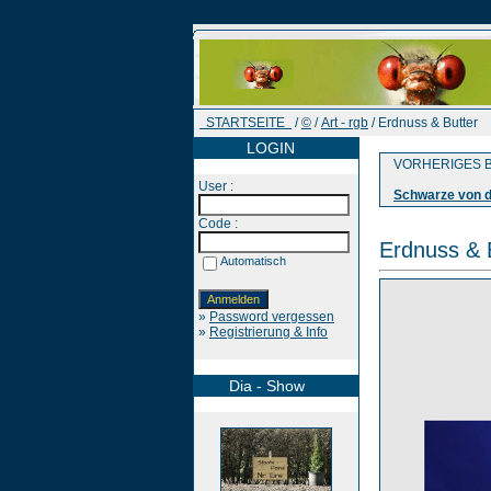
STARTSEITE
/
©
/
Art - rgb
/ Erdnuss & Butter
LOGIN
VORHERIGES B
User :
Schwarze von d
Code :
Erdnuss & 
Automatisch
»
Password vergessen
»
Registrierung & Info
Dia - Show