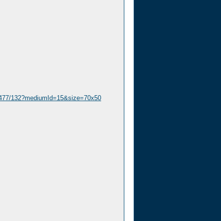
07477/132?mediumId=15&size=70x50