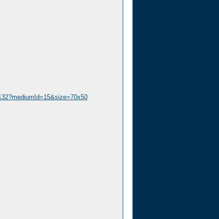
6/132?mediumId=15&size=70x50