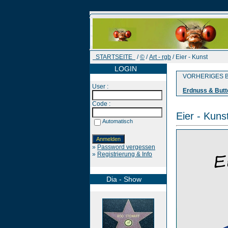
STARTSEITE
/
©
/
Art - rgb
/ Eier - Kunst
LOGIN
VORHERIGES B
User :
Erdnuss & Butt
Code :
Eier - Kuns
Automatisch
»
Password vergessen
»
Registrierung & Info
Dia - Show