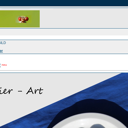
ILD
er
t
neu