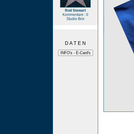
Rod Stewart
Kommentare : 0
Studio-Brix
D A T E N