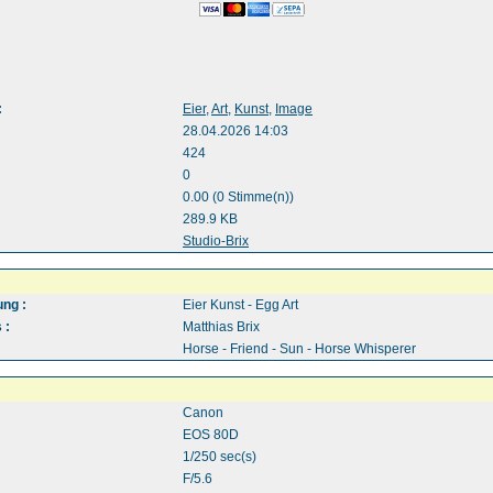
:
Eier
,
Art
,
Kunst
,
Image
28.04.2026 14:03
424
0
0.00 (0 Stimme(n))
289.9 KB
:
Studio-Brix
ng :
Eier Kunst - Egg Art
 :
Matthias Brix
Horse - Friend - Sun - Horse Whisperer
Canon
EOS 80D
1/250 sec(s)
F/5.6