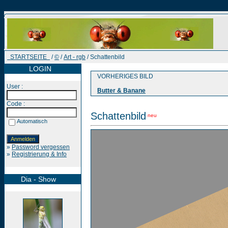
STARTSEITE
/
©
/
Art - rgb
/ Schattenbild
LOGIN
VORHERIGES BILD
User :
Butter & Banane
Code :
Schattenbild
neu
Automatisch
»
Password vergessen
»
Registrierung & Info
Dia - Show