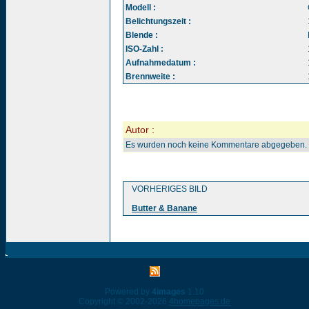
Modell :
Belichtungszeit :
Blende :
ISO-Zahl :
Aufnahmedatum :
Brennweite :
Autor :
Es wurden noch keine Kommentare abgegeben.
VORHERIGES BILD
Butter & Banane
Powered by
4images
1.10
Copyright © 2002-2026
4homepages.de