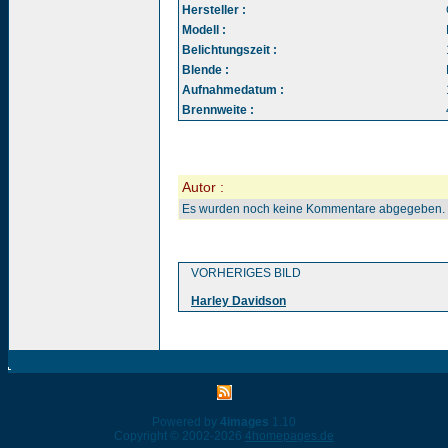
Hersteller :
Modell :
Belichtungszeit :
Blende :
Aufnahmedatum :
Brennweite :
Autor :
Es wurden noch keine Kommentare abgegeben.
VORHERIGES BILD
Harley Davidson
Powered by
4images
1.10
Copyright © 2002-2026
4homepages.de