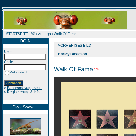
STARTSEITE
/
©
/
Art - rgb
/ Walk Of Fame
LOGIN
VORHERIGES BILD
User :
Harley Davidson
Code :
Walk Of Fame
neu
Automatisch
»
Password vergessen
»
Registrierung & Info
Dia - Show