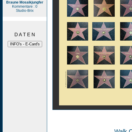
Braune Mosaikjungfer
Kommentare : 0
Studio-Brix
D A T E N
Walk 