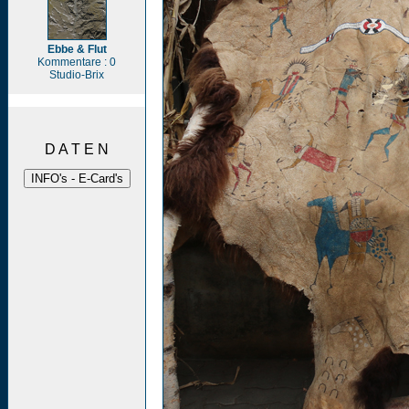
Ebbe & Flut
Kommentare : 0
Studio-Brix
D A T E N