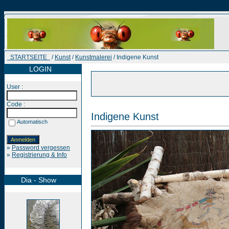
STARTSEITE
/
Kunst
/
Kunstmalerei
/ Indigene Kunst
LOGIN
User :
Code :
Indigene Kunst
Automatisch
»
Password vergessen
»
Registrierung & Info
Dia - Show