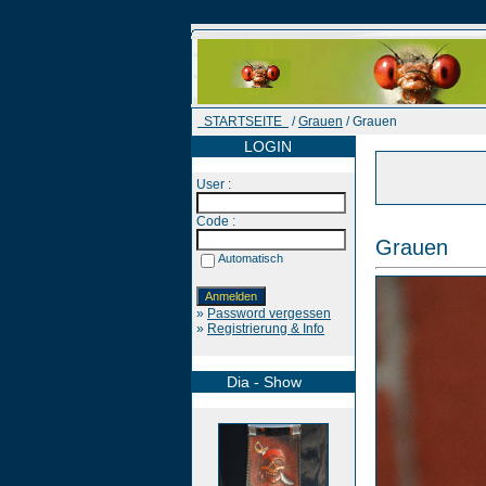
STARTSEITE
/
Grauen
/ Grauen
LOGIN
User :
Code :
Grauen
Automatisch
»
Password vergessen
»
Registrierung & Info
Dia - Show