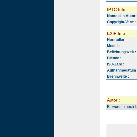
IPTC Info
Name des Autors
Copyright-Vermer
EXIF Info
Hersteller :
Modell :
Belichtungszeit :
Blende :
ISO-Zahl :
Aufnahmedatum 
Brennweite :
Autor :
Es wurden noch 