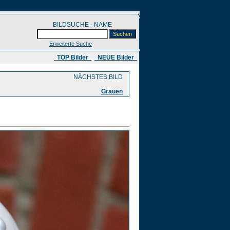
BILDSUCHE - NAME
Erweiterte Suche
​ TOP Bilder
NEUE Bilder
NÄCHSTES BILD
Grauen