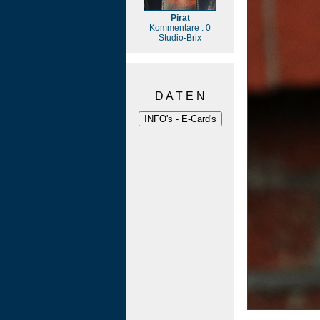
Pirat
Kommentare : 0
Studio-Brix
D A T E N