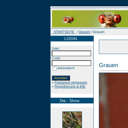
STARTSEITE
/
Grauen
/ Grauen
LOGIN
User :
Code :
Grauen
Automatisch
»
Password vergessen
»
Registrierung & Info
Dia - Show