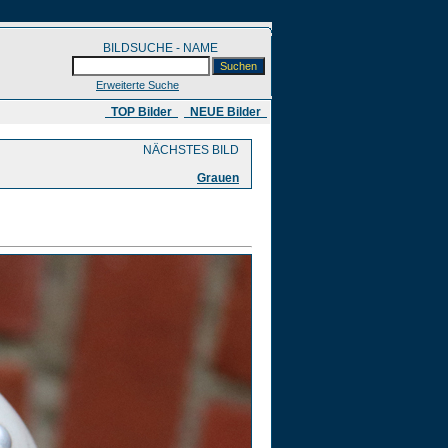
BILDSUCHE - NAME
Erweiterte Suche
​ TOP Bilder
NEUE Bilder
NÄCHSTES BILD
Grauen