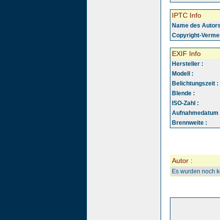
IPTC Info
Name des Autors
Copyright-Vermer
EXIF Info
Hersteller :
Modell :
Belichtungszeit :
Blende :
ISO-Zahl :
Aufnahmedatum 
Brennweite :
Autor :
Es wurden noch 