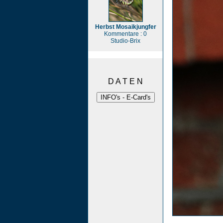
Herbst Mosaikjungfer
Kommentare : 0
Studio-Brix
D A T E N