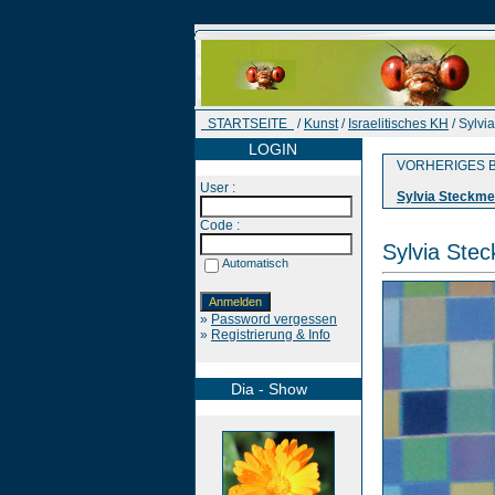
STARTSEITE
/
Kunst
/
Israelitisches KH
/ Sylvi
LOGIN
VORHERIGES B
User :
Sylvia Steckme
Code :
Sylvia Ste
Automatisch
»
Password vergessen
»
Registrierung & Info
Dia - Show