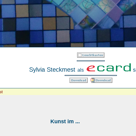
Sylvia Steckmest
s
als
st
Kunst im ...