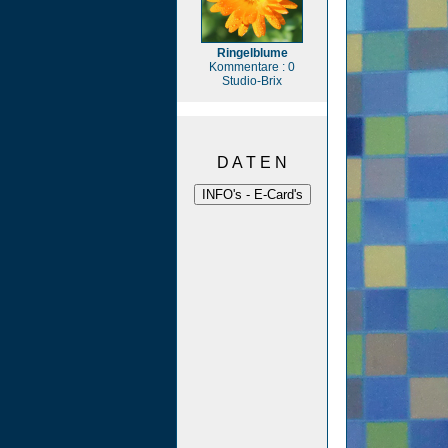
Ringelblume
Kommentare : 0
Studio-Brix
D A T E N