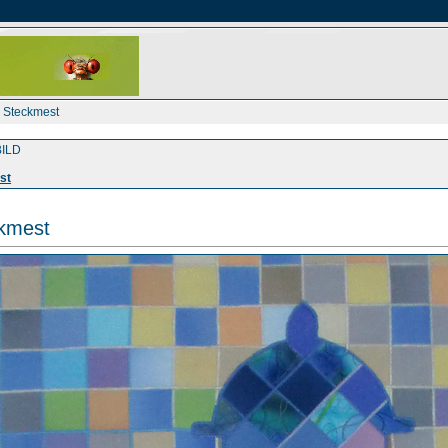
a Steckmest
ILD
st
ckmest