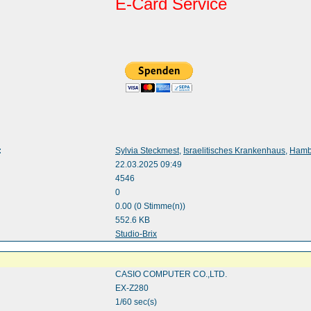
E-Card Service
:
Sylvia Steckmest
,
Israelitisches Krankenhaus
,
Hamb
22.03.2025 09:49
4546
0
0.00 (0 Stimme(n))
552.6 KB
:
Studio-Brix
CASIO COMPUTER CO.,LTD.
EX-Z280
1/60 sec(s)